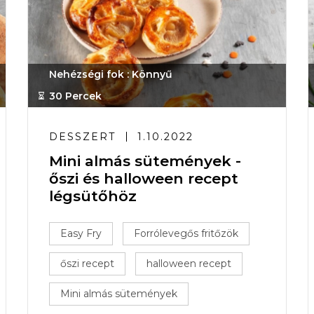
Nehézségi fok : Könnyű
30 Percek
DESSZERT
1.10.2022
Mini almás sütemények -
őszi és halloween recept
légsütőhöz
Easy Fry
Forrólevegős fritőzök
őszi recept
halloween recept
Mini almás sütemények