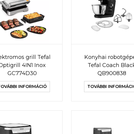
ektromos grill Tefal
Konyhai robotgép
Optigrill 4IN1 Inox
Tefal Coach Blac
GC774D30
QB900838
TOVÁBBI INFORMÁCIÓ
TOVÁBBI INFORMÁCI