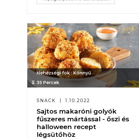
Nehézségi fok : Könnyű
35 Percek
SNACK
1.10.2022
Sajtos makaróni golyók
fűszeres mártással - őszi és
halloween recept
légsütőhöz