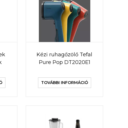
ek
Kézi ruhagőzölő Tefal
k
Pure Pop DT2020E1
Ó
TOVÁBBI INFORMÁCIÓ