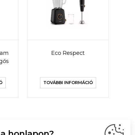
team
Eco Respect
egős
Ó
TOVÁBBI INFORMÁCIÓ
 a honlapon?