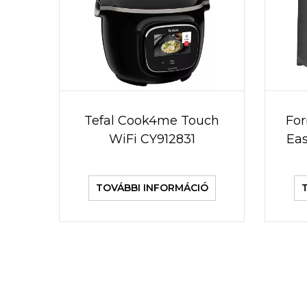
Tefal Cook4me Touch
For
WiFi CY912831
Eas
TOVÁBBI INFORMÁCIÓ