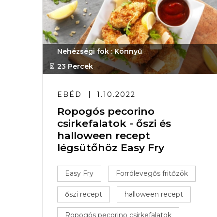
Nehézségi fok : Könnyű
23 Percek
EBÉD
1.10.2022
Ropogós pecorino
csirkefalatok - őszi és
halloween recept
légsütőhöz Easy Fry
Easy Fry
Forrólevegős fritőzök
őszi recept
halloween recept
Ropogós pecorino csirkefalatok