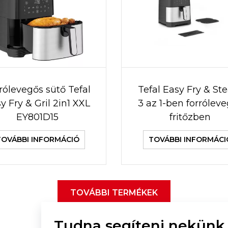
rólevegős sütő Tefal
Tefal Easy Fry & S
y Fry & Gril 2in1 XXL
3 az 1-ben forrólev
EY801D15
fritőzben
TOVÁBBI INFORMÁCIÓ
TOVÁBBI INFORMÁCI
TOVÁBBI TERMÉKEK
Tudna segíteni nekünk