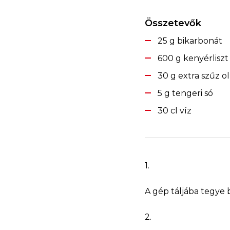
Összetevők
25 g bikarbonát
600 g kenyérliszt
30 g extra szűz ol
5 g tengeri só
30 cl víz
1.
A gép táljába tegye b
2.