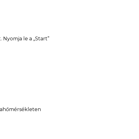
. Nyomja le a „Start”
zobahőmérsékleten