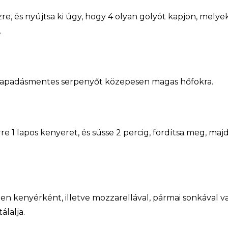
szre, és nyújtsa ki úgy, hogy 4 olyan golyót kapjon, mely
.
tapadásmentes serpenyőt közepesen magas hőfokra.
e 1 lapos kenyeret, és süsse 2 percig, fordítsa meg, majd
 kenyérként, illetve mozzarellával, pármai sonkával va
álalja.