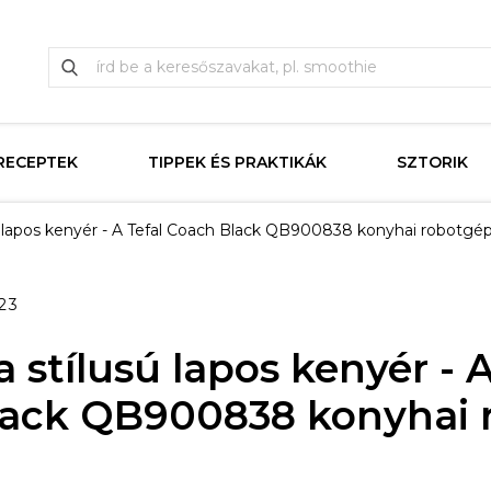
RECEPTEK
TIPPEK ÉS PRAKTIKÁK
SZTORIK
lapos kenyér - A Tefal Coach Black QB900838 konyhai robotgép
23
stílusú lapos kenyér - A
lack QB900838 konyhai 