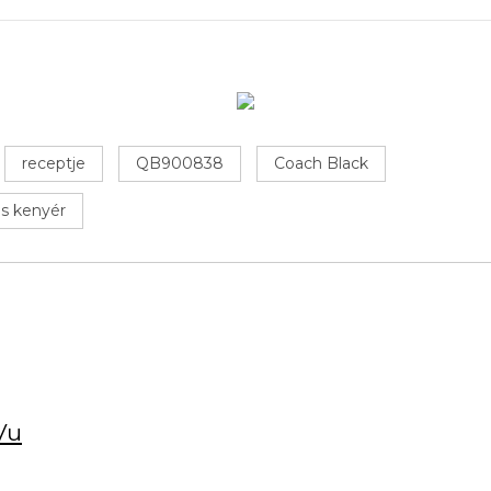
receptje
QB900838
Coach Black
s kenyér
Vu