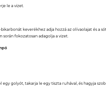
e le a vizet.
t-bikarbonát keverékhez adja hozzá az olívaolajat és a sót
 során fokozatosan adagolja a vizet.
ampó
l egy golyót, takarja le egy tiszta ruhával, és hagyja s