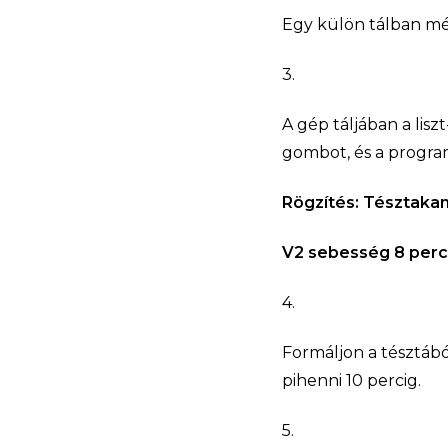
Egy külön tálban mérj
3.
A gép táljában a lisz
gombot, és a program
Rögzítés: Tésztak
V2 sebesség 8 perc
4.
Formáljon a tésztábó
pihenni 10 percig.
5.