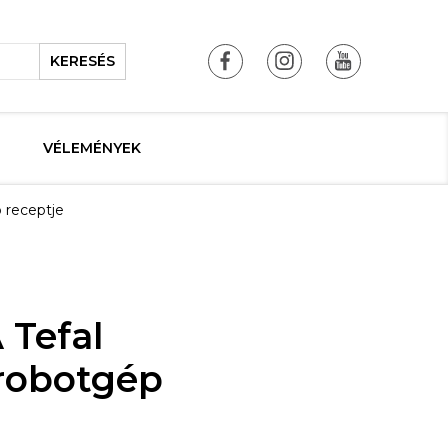
KERESÉS
VÉLEMÉNYEK
 receptje
 Tefal
robotgép