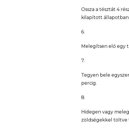
Ossza a tésztát 4 ré
kilapított állapotban
6.
Melegítsen elő egy 
7.
Tegyen bele egyszerr
percig.
8.
Hidegen vagy melegen
zöldségekkel töltve t