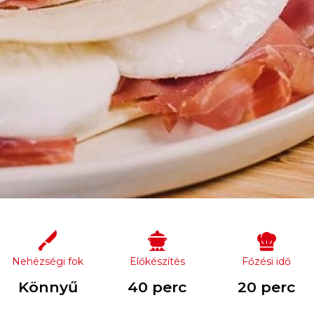
Nehézségi fok
Előkészítés
Főzési idő
Könnyű
40 perc
20 perc