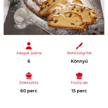
Adagok száma
Nehézségi fok
6
Könnyű
Előkészítés
Főzési idő
60 perc
15 perc