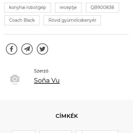
konyhai robotgép
receptje
QB900838
Coach Black
Rövid gyümölcskenyér
Szerző
Soňa Vu
CÍMKÉK