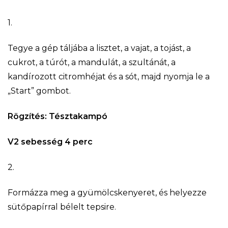
1.
Tegye a gép táljába a lisztet, a vajat, a tojást, a
cukrot, a túrót, a mandulát, a szultánát, a
kandírozott citromhéjat és a sót, majd nyomja le a
„Start” gombot.
Rögzítés: Tésztakampó
V2 sebesség 4 perc
2.
Formázza meg a gyümölcskenyeret, és helyezze
sütőpapírral bélelt tepsire.