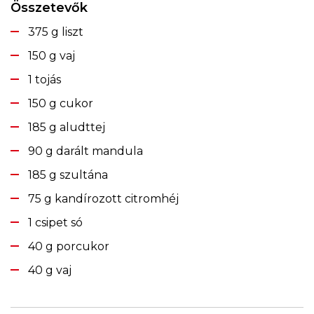
Összetevők
375 g liszt
150 g vaj
1 tojás
150 g cukor
185 g aludttej
90 g darált mandula
185 g szultána
75 g kandírozott citromhéj
1 csipet só
40 g porcukor
40 g vaj