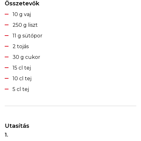
Összetevők
10 g vaj
250 g liszt
11 g sütőpor
2 tojás
30 g cukor
15 cl tej
10 cl tej
5 cl tej
Utasítás
1.