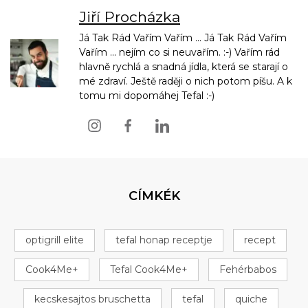
Jiří Procházka
Já Tak Rád Vařím Vařím ... Já Tak Rád Vařím
Vařím ... nejím co si neuvařím. :-) Vařím rád
hlavně rychlá a snadná jídla, která se starají o
mé zdraví. Ještě raději o nich potom píšu. A k
tomu mi dopomáhej Tefal :-)
CÍMKÉK
optigrill elite
tefal honap receptje
recept
Cook4Me+
Tefal Cook4Me+
Fehérbabos
kecskesajtos bruschetta
tefal
quiche