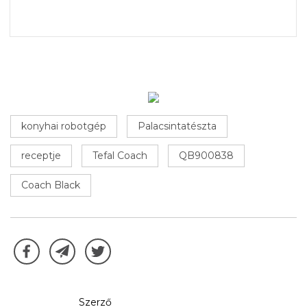
konyhai robotgép
Palacsintatészta
receptje
Tefal Coach
QB900838
Coach Black
Szerző