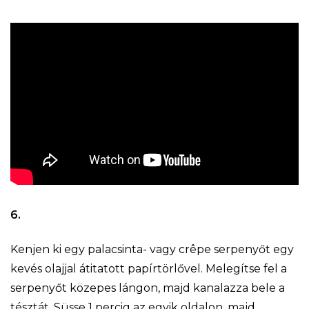
6.
Kenjen ki egy palacsinta- vagy crêpe serpenyőt egy
kevés olajjal átitatott papírtörlővel. Melegítse fel a
serpenyőt közepes lángon, majd kanalazza bele a
tésztát. Süsse 1 percig az egyik oldalon, majd