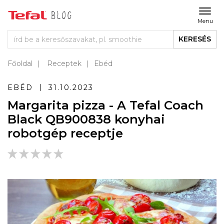
Menu
KERESÉS
Főoldal
Receptek
Ebéd
EBÉD
31.10.2023
Margarita pizza - A Tefal Coach
Black QB900838 konyhai
robotgép receptje