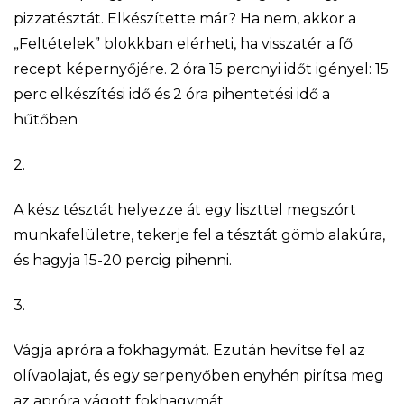
pizzatésztát. Elkészítette már? Ha nem, akkor a
„Feltételek” blokkban elérheti, ha visszatér a fő
recept képernyőjére. 2 óra 15 percnyi időt igényel: 15
perc elkészítési idő és 2 óra pihentetési idő a
hűtőben
2.
A kész tésztát helyezze át egy liszttel megszórt
munkafelületre, tekerje fel a tésztát gömb alakúra,
és hagyja 15-20 percig pihenni.
3.
Vágja apróra a fokhagymát. Ezután hevítse fel az
olívaolajat, és egy serpenyőben enyhén pirítsa meg
az apróra vágott fokhagymát.