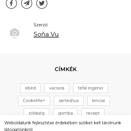
Szerző
Soňa Vu
CÍMKÉK
ebéd
vacsora
tefal ingenio
Cook4Me+
serteshus
lencse
zöldség
gomba
recept
Weboldalunk fejlesztése érdekében sütiket kell tárolnunk
Tefal Cook4Me+
csirke
+ 16 következő
látogatóinkról.