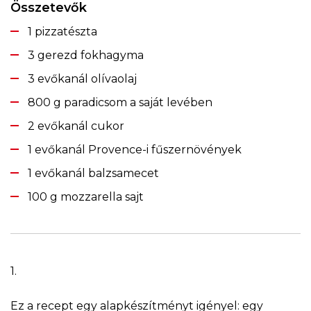
Összetevők
1 pizzatészta
3 gerezd fokhagyma
3 evőkanál olívaolaj
800 g paradicsom a saját levében
2 evőkanál cukor
1 evőkanál Provence-i fűszernövények
1 evőkanál balzsamecet
100 g mozzarella sajt
1.
Ez a recept egy alapkészítményt igényel: egy