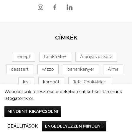
CÍMKÉK
recept
Cook4Me+
Áfonyás piskóta
desszert
wizzo
banankenyer
Alma
kivi
kompót
Tefal Cook4Me+
Weboldalunk fejlesztése érdekében sütiket kell tárolnunk
+ 16 következő
látogatóinkról.
MINDENT KIKAPCSOLNI
BEÁLLÍTÁSOK
ENGEDÉLYEZZEN MINDENT
Vacsorázzunk együtt