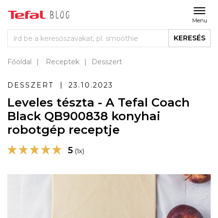
Menu
KERESÉS
Főoldal
Receptek
Desszert
DESSZERT
23.10.2023
Leveles tészta - A Tefal Coach
Black QB900838 konyhai
robotgép receptje
5
(1x)