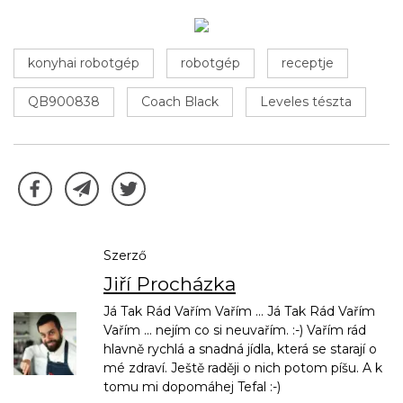
konyhai robotgép
robotgép
receptje
QB900838
Coach Black
Leveles tészta
Szerző
Jiří Procházka
Já Tak Rád Vařím Vařím ... Já Tak Rád Vařím
Vařím ... nejím co si neuvařím. :-) Vařím rád
hlavně rychlá a snadná jídla, která se starají o
mé zdraví. Ještě raději o nich potom píšu. A k
tomu mi dopomáhej Tefal :-)