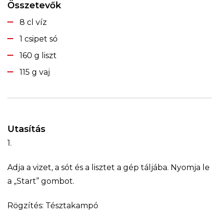
Összetevők
8 cl víz
1 csipet só
160 g liszt
115 g vaj
Utasítás
1.
Adja a vizet, a sót és a lisztet a gép táljába. Nyomja le
a „Start” gombot.
Rögzítés: Tésztakampó