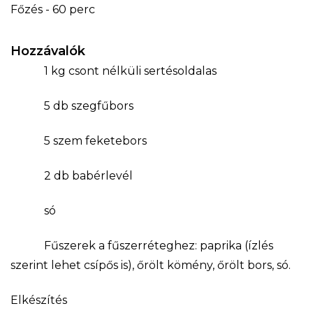
Főzés - 60 perc
Hozzávalók
1 kg csont nélküli sertésoldalas
5 db szegfűbors
5 szem feketebors
2 db babérlevél
só
Fűszerek a fűszerréteghez: paprika (ízlés
szerint lehet csípős is), őrölt kömény, őrölt bors, só.
Elkészítés