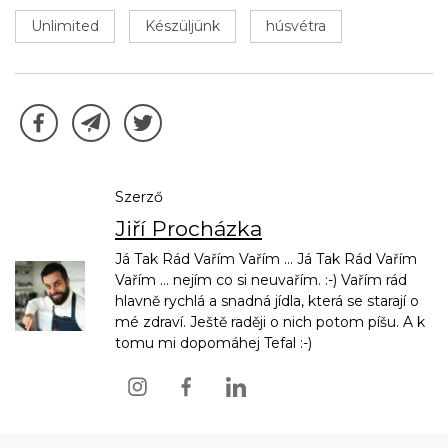
Unlimited
Készüljünk
húsvétra
Szerző
Jiří Procházka
Já Tak Rád Vařím Vařím ... Já Tak Rád Vařím
Vařím ... nejím co si neuvařím. :-) Vařím rád
hlavně rychlá a snadná jídla, která se starají o
mé zdraví. Ještě raději o nich potom píšu. A k
tomu mi dopomáhej Tefal :-)