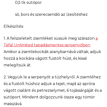
0,5 tk sütőpor
só, bors és szerecsendió az ízesítéshez
Elkészítés:
1. A felszeletelt zsemléket süssük meg szárazon
a
Tefal Unlimited tapadásmentes serpenyőben
.
Amikor a zsemlekockák aranybarnává váltak, adjuk
hozzá a kockára vágott füstölt húst, és kissé
melegítsük át.
2. Vegyük le a serpenyőt a tűzhelyről. A zsemléhez
és a füstölt húshoz adjuk a tejet, majd az apróra
vágott csalánt és petrezselymet, 6 tojássárgáját és a
sütőport. Mindent dolgozzunk össze egy tömör
masszává.