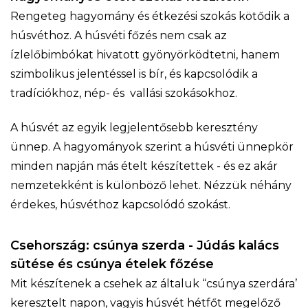
Rengeteg hagyomány és étkezési szokás kötődik a
húsvéthoz. A húsvéti főzés nem csak az
ízlelőbimbókat hivatott gyönyörködtetni, hanem
szimbolikus jelentéssel is bír, és kapcsolódik a
tradíciókhoz, nép- és vallási szokásokhoz.
A húsvét az egyik legjelentősebb keresztény
ünnep. A hagyományok szerint a húsvéti ünnepkör
minden napján más ételt készítettek - és ez akár
nemzetekként is különböző lehet. Nézzük néhány
érdekes, húsvéthoz kapcsolódó szokást.
Csehország: csúnya szerda - Júdás kalács
sütése és csúnya ételek főzése
Mit készítenek a csehek az általuk “csúnya szerdára’
keresztelt napon, vagyis húsvét hétfőt megelőző