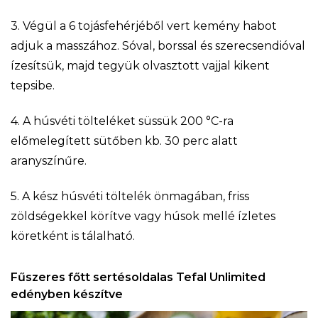
3. Végül a 6 tojásfehérjéből vert kemény habot
adjuk a masszához. Sóval, borssal és szerecsendióval
ízesítsük, majd tegyük olvasztott vajjal kikent
tepsibe.
4. A húsvéti tölteléket süssük 200 °C-ra
előmelegített sütőben kb. 30 perc alatt
aranyszínűre.
5. A kész húsvéti töltelék önmagában, friss
zöldségekkel körítve vagy húsok mellé ízletes
köretként is tálalható.
Fűszeres főtt sertésoldalas Tefal Unlimited
edényben készítve