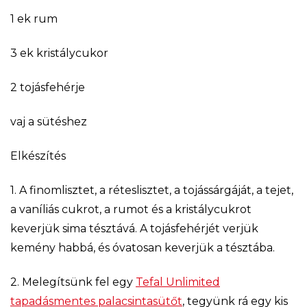
1 ek rum
3 ek kristálycukor
2 tojásfehérje
vaj a sütéshez
Elkészítés
1. A finomlisztet, a réteslisztet, a tojássárgáját, a tejet,
a vaníliás cukrot, a rumot és a kristálycukrot
keverjük sima tésztává. A tojásfehérjét verjük
kemény habbá, és óvatosan keverjük a tésztába.
2. Melegítsünk fel egy
Tefal Unlimited
tapadásmentes palacsintasütőt
, tegyünk rá egy kis