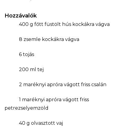
Hozzávalók
400 g főtt füstölt hús kockákra vágva
8 zsemle kockákra vágva
6 tojás
200 ml tej
2 maréknyi apróra vágott friss csalán
1 maréknyi apróra vágott friss
petrezselyemzöld
40 g olvasztott vaj