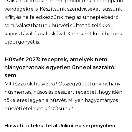
csak a családnak, hanem gondoljunk a betoppanó
vendégekre is! Készítsünk szendvicseket, süssünk
kiflit, és ne feledkezzünk meg az ünnepi ebédről
sem. Választhatunk húsvéti sültet töltelékkel,
káposztával és galuskával. Köretként kínálhatunk
újburgonyát is.
Húsvét 2023: receptek, amelyek nem
hiányozhatnak egyetlen ünnepi asztalról
sem
Mit főzzünk húsvétra? Összegyűjtöttünk néhány
húsmentes, húsos és desszert receptet, hogy idén
tökéletes legyen a húsvét. Milyen hagyományos
húsvéti ételeket készítsünk?
Húsvéti töltelék Tefal Unlimited serpenyőben