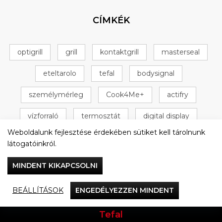
CÍMKÉK
optigrill
grill
kontaktgrill
masterseal
eteltarolo
tefal
bodysignal
személymérleg
Cook4Me+
actifry
vízforraló
termosztát
digital display
Weboldalunk fejlesztése érdekében sütiket kell tárolnunk
+ 16 következő
látogatóinkról.
MINDENT KIKAPCSOLNI
BEÁLLÍTÁSOK
ENGEDÉLYEZZEN MINDENT
Vacsorázzunk együtt
Tefal