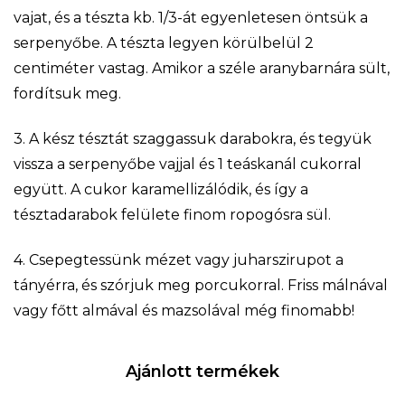
vajat, és a tészta kb. 1/3-át egyenletesen öntsük a
serpenyőbe. A tészta legyen körülbelül 2
centiméter vastag. Amikor a széle aranybarnára sült,
fordítsuk meg.
3. A kész tésztát szaggassuk darabokra, és tegyük
vissza a serpenyőbe vajjal és 1 teáskanál cukorral
együtt. A cukor karamellizálódik, és így a
tésztadarabok felülete finom ropogósra sül.
4. Csepegtessünk mézet vagy juharszirupot a
tányérra, és szórjuk meg porcukorral. Friss málnával
vagy főtt almával és mazsolával még finomabb!
Ajánlott termékek