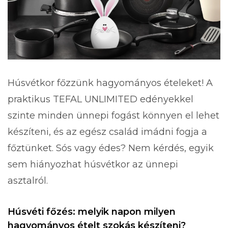
Húsvétkor főzzünk hagyományos ételeket! A
praktikus TEFAL UNLIMITED edényekkel
szinte minden ünnepi fogást könnyen el lehet
készíteni, és az egész család imádni fogja a
főztünket. Sós vagy édes? Nem kérdés, egyik
sem hiányozhat húsvétkor az ünnepi
asztalról.
Húsvéti főzés: melyik napon milyen
hagyományos ételt szokás készíteni?