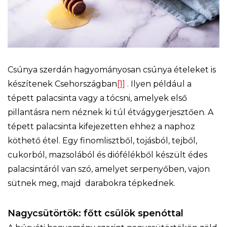
Csúnya szerdán hagyományosan csúnya ételeket is
készítenek
Csehországban
[1]
. Ilyen például a
tépett palacsinta vagy a tócsni, amelyek első
pillantásra nem néznek ki túl étvágygerjesztően. A
tépett palacsinta kifejezetten ehhez a naphoz
köthető étel. Egy finomlisztből, tojásból, tejből,
cukorból, mazsolából és diófélékből készült édes
palacsintáról van szó, amelyet serpenyőben, vajon
sütnek meg, majd darabokra tépkednek.
Nagycsütörtök: főtt csülök spenóttal