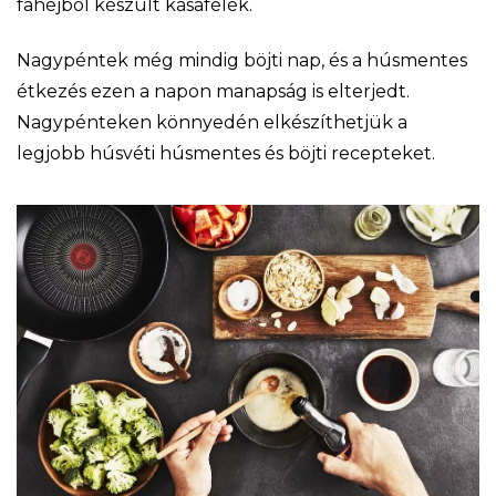
fahéjból készült kásafélék.
Nagypéntek még mindig böjti nap, és a húsmentes
étkezés ezen a napon manapság is elterjedt.
Nagypénteken könnyedén elkészíthetjük a
legjobb húsvéti húsmentes és böjti recepteket.