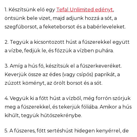
1. Készítsünk elő egy
Tefal Unlimited edényt
,
öntsünk bele vizet, majd adjunk hozzá a sót, a
szegfűborsot, a feketeborsot és a babérleveleket.
2. Tegyük a kicsontozott húst a fűszerekkel együtt
a vízbe, fedjük le, és főzzük a vízben puhára.
3. Amíg a hús fő, készítsük el a fűszerkeveréket.
Keverjük össze az édes (vagy csípős) paprikát, a
zúzott köményt, az őrölt borsot és a sót.
4. Vegyük ki a főtt húst a vízből, még forrón szórjuk
meg a fűszerekkel, és tekerjük fóliába. Amikor a hús
kihűlt, tegyük hűtőszekrénybe.
5. A fűszeres, főtt sertéshúst hidegen kenyérrel, de