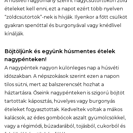
A húsvéti hagyomány szerint nagycsütörtökön zöld
ételeket kell enni, ezt a napot ezért több nyelven
“zöldcsütörtök”-nek is hívják. Ilyenkor a főtt csülköt
gyakran spenóttal és burgonyával vagy knédlivel
kínálják.
Böjtöljünk és együnk húsmentes ételek
nagypénteken!
A nagypéntek nagyon különleges nap a húsvéti
időszakban. A népszokások szerint ezen a napon
tilos sütni, mert az balszerencsét hozhat a
háztartásra. Őseink nagypénteken is szigorú böjtöt
tartottak: káposztás, hüvelyes vagy burgonyás
ételeket fogyasztottak. Kedveltek voltak a mákos
kalácsok, az édes gombócok aszalt gyümölcsökkel,
vagy a régimódi, búzadarából, tojásból, cukorból és