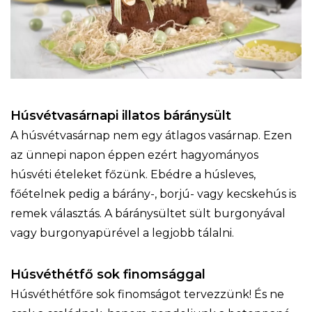
Húsvétvasárnapi illatos báránysült
A húsvétvasárnap nem egy átlagos vasárnap. Ezen
az ünnepi napon éppen ezért hagyományos
húsvéti ételeket főzünk. Ebédre a húsleves,
főételnek pedig a bárány-, borjú- vagy kecskehús is
remek választás. A báránysültet sült burgonyával
vagy burgonyapürével a legjobb tálalni.
Húsvéthétfő sok finomsággal
Húsvéthétfőre sok finomságot tervezzünk! És ne