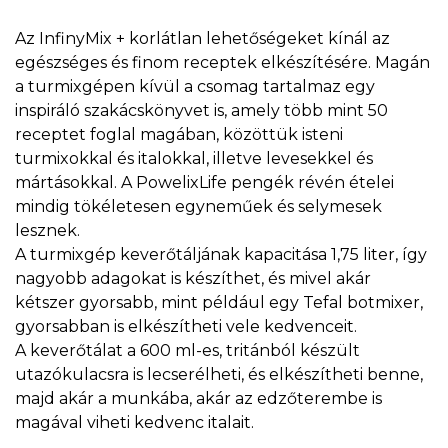
Az InfinyMix + korlátlan lehetőségeket kínál az
egészséges és finom receptek elkészítésére. Magán
a turmixgépen kívül a csomag tartalmaz egy
inspiráló szakácskönyvet is, amely több mint 50
receptet foglal magában, közöttük isteni
turmixokkal és italokkal, illetve levesekkel és
mártásokkal. A PowelixLife pengék révén ételei
mindig tökéletesen egyneműek és selymesek
lesznek.
A turmixgép keverőtáljának kapacitása 1,75 liter, így
nagyobb adagokat is készíthet, és mivel akár
kétszer gyorsabb, mint például egy Tefal botmixer,
gyorsabban is elkészítheti vele kedvenceit.
A keverőtálat a 600 ml-es, tritánból készült
utazókulacsra is lecserélheti, és elkészítheti benne,
majd akár a munkába, akár az edzőterembe is
magával viheti kedvenc italait.