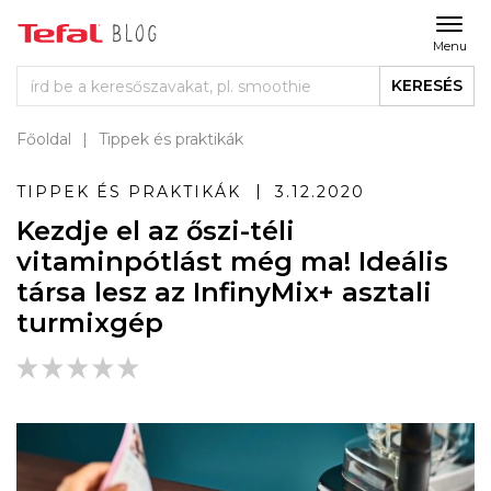
Menu
KERESÉS
Főoldal
Tippek és praktikák
TIPPEK ÉS PRAKTIKÁK
3.12.2020
Kezdje el az őszi-téli
vitaminpótlást még ma! Ideális
társa lesz az InfinyMix+ asztali
turmixgép