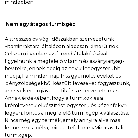
mindebben!
Nem egy átagos turmixgép
A stresszes év végi időszakban szervezetünk
vitaminraktárai általában alaposan kimerülnek.
Célszerű ilyenkor az étrend átalakításával
figyelnünk a megfelelő vitamin és ásványianyag-
bevitelre, ennek pedig az egyik legegyszerűbb
módja, ha minden nap friss gyümölcsleveket és
idényzöldségekből készült leveseket fogyasztunk,
amelyek energiával töltik fel a szervezetünket.
Annak érdekében, hogy a turmixok és a
krémlevesek elkészítése egyszerű és kézenfekvő
legyen, fontos a megfelelő turmixgép kiválasztása.
Nincs még egy termék, amely annyira alkalmas
lenne erre a célra, mint a Tefal InfinyMix + asztali
turmixgép.