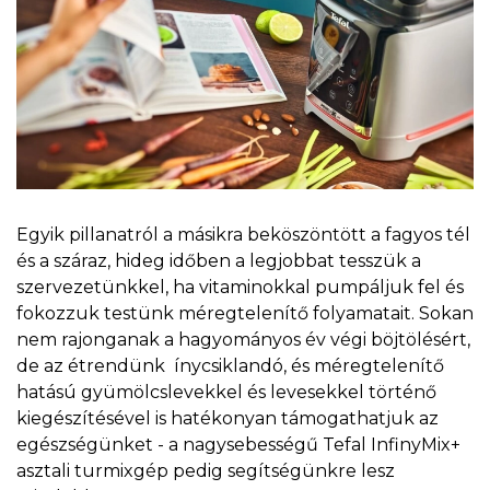
Egyik pillanatról a másikra beköszöntött a fagyos tél
és a száraz, hideg időben a legjobbat tesszük a
szervezetünkkel, ha vitaminokkal pumpáljuk fel és
fokozzuk testünk méregtelenítő folyamatait. Sokan
nem rajonganak a hagyományos év végi böjtölésért,
de az étrendünk ínycsiklandó, és méregtelenítő
hatású gyümölcslevekkel és levesekkel történő
kiegészítésével is hatékonyan támogathatjuk az
egészségünket - a nagysebességű Tefal InfinyMix+
asztali turmixgép pedig segítségünkre lesz