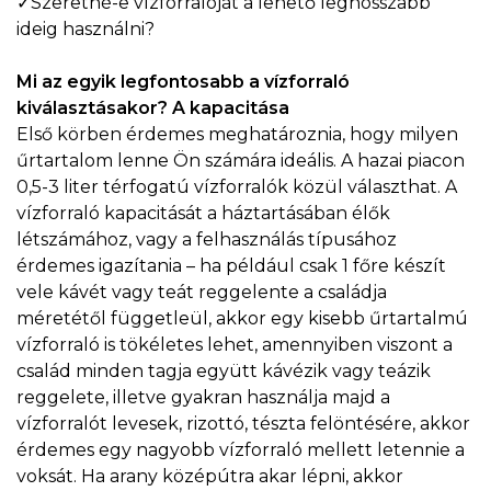
✓Szeretné-e vízforralóját a lehető leghosszabb
ideig használni?
Mi az egyik legfontosabb a vízforraló
kiválasztásakor? A kapacitása
Első körben érdemes meghatároznia, hogy milyen
űrtartalom lenne Ön számára ideális. A hazai piacon
0,5-3 liter térfogatú vízforralók közül választhat. A
vízforraló kapacitását a háztartásában élők
létszámához, vagy a felhasználás típusához
érdemes igazítania – ha például csak 1 főre készít
vele kávét vagy teát reggelente a családja
méretétől függetleül, akkor egy kisebb űrtartalmú
vízforraló is tökéletes lehet, amennyiben viszont a
család minden tagja együtt kávézik vagy teázik
reggelete, illetve gyakran használja majd a
vízforralót levesek, rizottó, tészta felöntésére, akkor
érdemes egy nagyobb vízforraló mellett letennie a
voksát. Ha arany középútra akar lépni, akkor