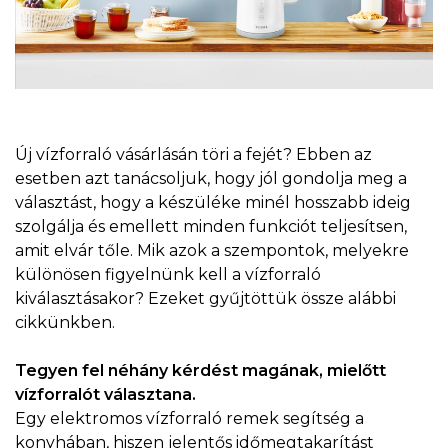
Új vízforraló vásárlásán töri a fejét? Ebben az
esetben azt tanácsoljuk, hogy jól gondolja meg a
választást, hogy a készüléke minél hosszabb ideig
szolgálja és emellett minden funkciót teljesítsen,
amit elvár tőle. Mik azok a szempontok, melyekre
különösen figyelnünk kell a vízforraló
kiválasztásakor? Ezeket gyűjtöttük össze alábbi
cikkünkben.
Tegyen fel néhány kérdést magának, mielőtt
vízforralót választana.
Egy elektromos vízforraló remek segítség a
konyhában, hiszen jelentős időmegtakarítást