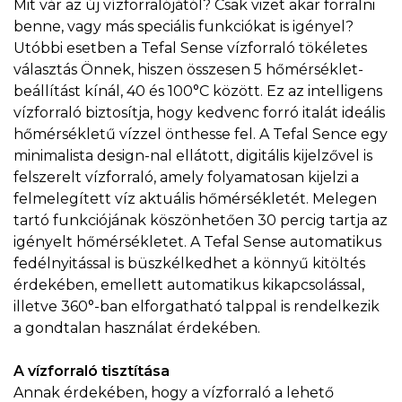
Mit vár az új vízforralójától? Csak vizet akar forralni
benne, vagy más speciális funkciókat is igényel?
Utóbbi esetben a Tefal Sense vízforraló tökéletes
választás Önnek, hiszen összesen 5 hőmérséklet-
beállítást kínál, 40 és 100°C között. Ez az intelligens
vízforraló biztosítja, hogy kedvenc forró italát ideális
hőmérsékletű vízzel önthesse fel. A Tefal Sence egy
minimalista design-nal ellátott, digitális kijelzővel is
felszerelt vízforraló, amely folyamatosan kijelzi a
felmelegített víz aktuális hőmérsékletét. Melegen
tartó funkciójának köszönhetően 30 percig tartja az
igényelt hőmérsékletet. A Tefal Sense automatikus
fedélnyitással is büszkélkedhet a könnyű kitöltés
érdekében, emellett automatikus kikapcsolással,
illetve 360°-ban elforgatható talppal is rendelkezik
a gondtalan használat érdekében.
A vízforraló tisztítása
Annak érdekében, hogy a vízforraló a lehető