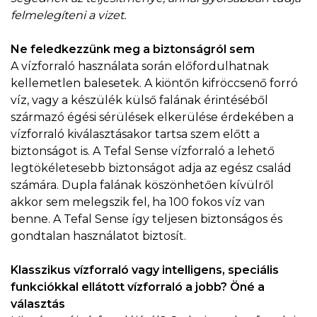
felmelegíteni a vizet.
Ne feledkezzünk meg a biztonságról sem
A vízforraló használata során előfordulhatnak
kellemetlen balesetek. A kiöntőn kifröccsenő forró
víz, vagy a készülék külső falának érintéséből
származó égési sérülések elkerülése érdekében a
vízforraló kiválasztásakor tartsa szem előtt a
biztonságot is. A Tefal Sense vízforraló a lehető
legtökéletesebb biztonságot adja az egész család
számára. Dupla falának köszönhetően kívülről
akkor sem melegszik fel, ha 100 fokos víz van
benne. A Tefal Sense így teljesen biztonságos és
gondtalan használatot biztosít.
Klasszikus vízforraló vagy intelligens, speciális
funkciókkal ellátott vízforraló a jobb? Öné a
választás