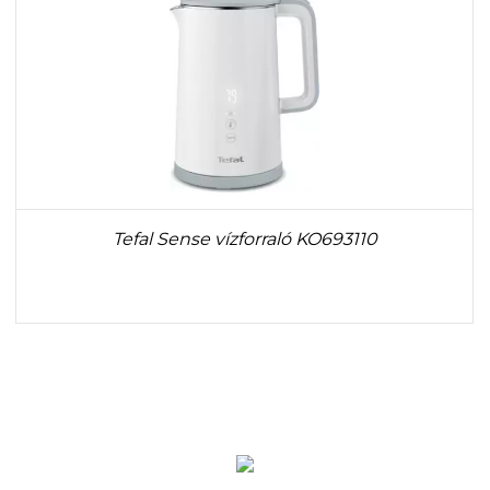
Tefal Sense vízforraló KO693110