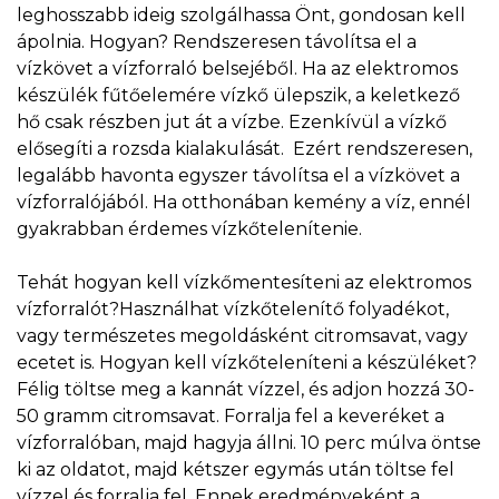
leghosszabb ideig szolgálhassa Önt, gondosan kell
ápolnia. Hogyan? Rendszeresen távolítsa el a
vízkövet a vízforraló belsejéből. Ha az elektromos
készülék fűtőelemére vízkő ülepszik, a keletkező
hő csak részben jut át a vízbe. Ezenkívül a vízkő
elősegíti a rozsda kialakulását. Ezért rendszeresen,
legalább havonta egyszer távolítsa el a vízkövet a
vízforralójából. Ha otthonában kemény a víz, ennél
gyakrabban érdemes vízkőtelenítenie.
Tehát hogyan kell vízkőmentesíteni az elektromos
vízforralót?Használhat vízkőtelenítő folyadékot,
vagy természetes megoldásként citromsavat, vagy
ecetet is. Hogyan kell vízkőteleníteni a készüléket?
Félig töltse meg a kannát vízzel, és adjon hozzá 30-
50 gramm citromsavat. Forralja fel a keveréket a
vízforralóban, majd hagyja állni. 10 perc múlva öntse
ki az oldatot, majd kétszer egymás után töltse fel
vízzel és forralja fel. Ennek eredményeként a