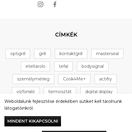
CÍMKÉK
optigrill
grill
kontaktgrill
masterseal
eteltarolo
tefal
bodysignal
személymérleg
Cook4Me+
actifry
vízforraló
termosztát
digital display
Weboldalunk fejlesztése érdekében sütiket kell tárolnunk
+ 16 következő
látogatóinkról.
MINDENT KIKAPCSOLNI