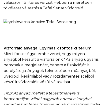
válasszon 1,5 literes verziót – ebben a méretben
tökéletes választás a Tefal Sense vízforraló.
Vízforraló anyaga: Egy másik fontos kritérium
Miért fontos figyelembe venni, hogy milyen
anyagból készült a vízforralónk? Az anyag ugyanis
nemcsak a megjelenést, hanem a funkcióját is
befolyásolja. Anyagok tekintetében műanyagból,
üvegből, kerámiából vagy rozsdamentes acélból
készült vízforralók közül választhat.
Tipp: Az anyag mellett a teljesítményre is
koncentráljon. Minél nagyobb ennek a konyhai
segédnek az teljesítménye, annál gyorsabban tudja