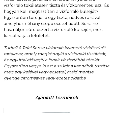
vízforraló tökéletesen tiszta és vízkőmentes lesz. És
hogyan kell megtisztítani a vízforraló külsejét?
Egyszerűen törölje le egy tiszta, nedves ruhával,
amelyhez néhány csepp ecetet adott. Soha ne
használjon súrolószert a vízforraló külsején, mert
karcolhatja a felületét.
Tudta? A Tefal Sense vízforraló kivehető vízkőszűrőt
tartalmaz, amely megkönnyíti a vízforraló tisztítását,
és egyúttal elősegíti a forralt víz tisztábbá tételét.
Egyszerűen vegye ki ezt a szűrőt a kannából, tisztítsa
meg egy kefével vagy ecsettel, majd merítse
gyenge citromsavas vagy ecetes oldatba.
Ajánlott termékek