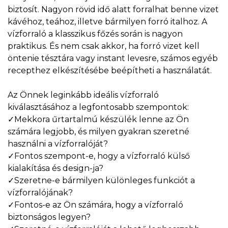
biztosít. Nagyon rövid idő alatt forralhat benne vizet
kávéhoz, teához, illetve bármilyen forró italhoz. A
vízforraló a klasszikus főzés során is nagyon
praktikus. És nem csak akkor, ha forró vizet kell
öntenie tésztára vagy instant levesre, számos egyéb
recepthez elkészítésébe beépítheti a használatát.
Az Önnek leginkább ideális vízforraló
kiválasztásához a legfontosabb szempontok:
✓Mekkora űrtartalmú készülék lenne az Ön
számára legjobb, és milyen gyakran szeretné
használni a vízforralóját?
✓Fontos szempont-e, hogy a vízforraló külső
kialakítása és design-ja?
✓Szeretne-e bármilyen különleges funkciót a
vízforralójának?
✓Fontos-e az Ön számára, hogy a vízforraló
biztonságos legyen?