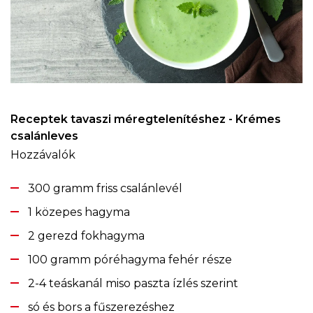
Receptek tavaszi méregtelenítéshez - Krémes
csalánleves
Hozzávalók
300 gramm friss csalánlevél
1 közepes hagyma
2 gerezd fokhagyma
100 gramm póréhagyma fehér része
2-4 teáskanál miso paszta ízlés szerint
só és bors a fűszerezéshez