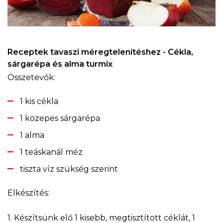
Receptek tavaszi méregtelenítéshez - Cékla,
sárgarépa és alma turmix
Összetevők:
1 kis cékla
1 közepes sárgarépa
1 alma
1 teáskanál méz
tiszta víz szükség szerint
Elkészítés:
1. Készítsünk elő 1 kisebb, megtisztított céklát, 1