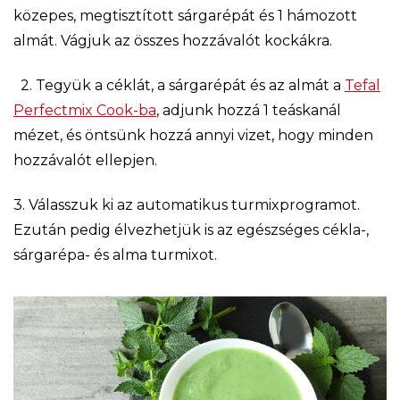
közepes, megtisztított sárgarépát és 1 hámozott
almát. Vágjuk az összes hozzávalót kockákra.
2. Tegyük a céklát, a sárgarépát és az almát a
Tefal
Perfectmix Cook-ba
, adjunk hozzá 1 teáskanál
mézet, és öntsünk hozzá annyi vizet, hogy minden
hozzávalót ellepjen.
3. Válasszuk ki az automatikus turmixprogramot.
Ezután pedig élvezhetjük is az egészséges cékla-,
sárgarépa- és alma turmixot.