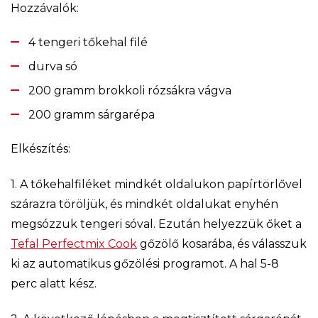
Hozzávalók:
4 tengeri tőkehal filé
durva só
200 gramm brokkoli rózsákra vágva
200 gramm sárgarépa
Elkészítés:
1. A tőkehalfiléket mindkét oldalukon papírtörlővel
szárazra töröljük, és mindkét oldalukat enyhén
megsózzuk tengeri sóval. Ezután helyezzük őket a
Tefal Perfectmix Cook
gőzölő kosarába, és válasszuk
ki az automatikus gőzölési programot. A hal 5-8
perc alatt kész.