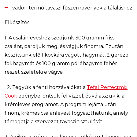
vadon termő tavaszi fűszernövények a tálaláshoz
Elkészítés
1. A csalánleveshez szedjünk 300 gramm friss
csalánt, pároljuk meg, és vágjuk finomra. Ezután
készítsünk elő 1 kockára vágott hagymát, 2 gerezd
fokhagymát és 100 gramm póréhagyma fehér
részét szeletekre vágva.
2. Tegyük a fenti hozzávalókat a
Tefal Perfectmix
Cook
edénybe, öntsük fel vízzel, és válasszuk ki a
krémleves programot. A program lejárta után
finom, krémes csalánlevest fogyaszthatunk, amely
támogatja a szervezet tavaszi tisztulását.
3. Amikor a krémes csalánleves elkészült, keverjünk