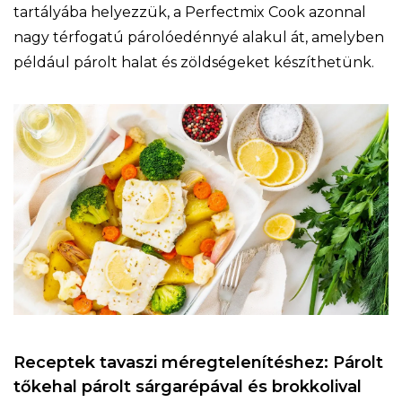
tartályába helyezzük, a Perfectmix Cook azonnal
nagy térfogatú párolóedénnyé alakul át, amelyben
például párolt halat és zöldségeket készíthetünk.
Receptek tavaszi méregtelenítéshez: Párolt
tőkehal párolt sárgarépával és brokkolival