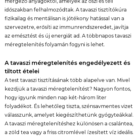
mérgező anyagoktól, amelyek az őszi és téli
időszakban felhalmozódtak. A tavaszi tisztítókúra
fizikailag és mentálisan is jótékony hatással van a
szervezetre, erősíti az immunrendszeredet, javítja
az emésztést és új energiát ad. A többnapos tavaszi
méregtelenítés folyamán fogyni is lehet.
A tavaszi méregtelenítés engedélyezett és
tiltott ételei
A test tavaszi tisztításának több alapelve van. Mivel
kezdjük a tavaszi méregtelenítést? Nagyon fontos,
hogy igyunk minden nap két-három liter
folyadékot. És lehetőleg tiszta, szénsavmentes vizet
válasszunk, amelyet kiegészíthetünk gyógyteákkal.
A tavaszi méregtelenítéshez különösen a csalántea,
a zöld tea vagy a friss citromlével ízesített víz ideális.