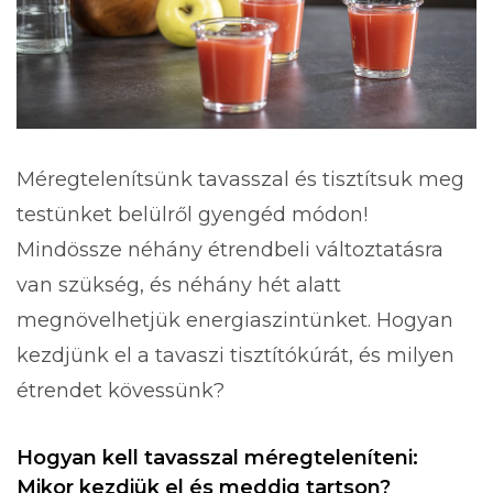
Méregtelenítsünk tavasszal és tisztítsuk meg
testünket belülről gyengéd módon!
Mindössze néhány étrendbeli változtatásra
van szükség, és néhány hét alatt
megnövelhetjük energiaszintünket. Hogyan
kezdjünk el a tavaszi tisztítókúrát, és milyen
étrendet kövessünk?
Hogyan kell tavasszal méregteleníteni:
Mikor kezdjük el és meddig tartson?