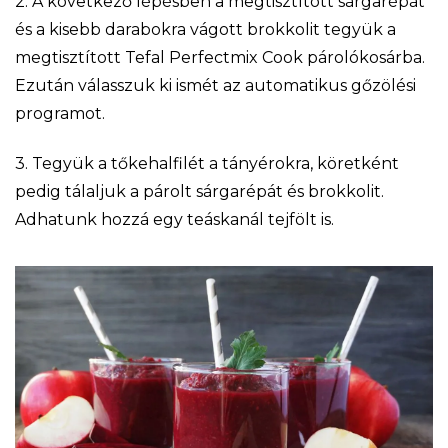
2. A következő lépésben a megtisztított sárgarépát
és a kisebb darabokra vágott brokkolit tegyük a
megtisztított Tefal Perfectmix Cook párolókosárba.
Ezután válasszuk ki ismét az automatikus gőzölési
programot.
3. Tegyük a tőkehalfilét a tányérokra, köretként
pedig tálaljuk a párolt sárgarépát és brokkolit.
Adhatunk hozzá egy teáskanál tejfölt is.