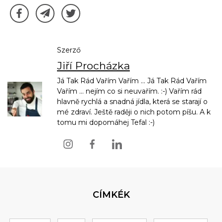
Szerző
Jiří Procházka
Já Tak Rád Vařím Vařím ... Já Tak Rád Vařím
Vařím ... nejím co si neuvařím. :-) Vařím rád
hlavně rychlá a snadná jídla, která se starají o
mé zdraví. Ještě raději o nich potom píšu. A k
tomu mi dopomáhej Tefal :-)
CÍMKÉK