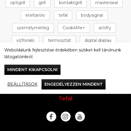
optigrill
grill
kontaktgrill
masterseal
eteltarolo
tefal
bodysignal
személymérleg
Cook4Me+
actifry
vízforraló
termosztát
digital display
Weboldalunk fejlesztése érdekében sütiket kell tárolnunk
+ 16 következő
látogatóinkról.
MINDENT KIKAPCSOLNI
BEÁLLÍTÁSOK
ENGEDÉLYEZZEN MINDENT
Vacsorázzunk együtt
Tefal