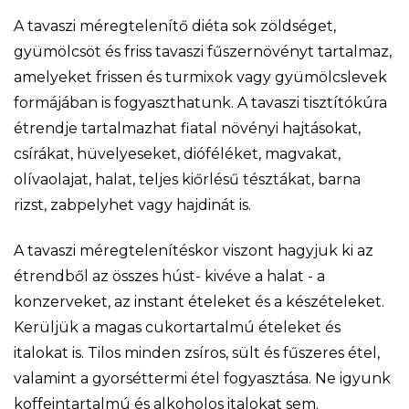
A tavaszi méregtelenítő diéta sok zöldséget,
gyümölcsöt és friss tavaszi fűszernövényt tartalmaz,
amelyeket frissen és turmixok vagy gyümölcslevek
formájában is fogyaszthatunk. A tavaszi tisztítókúra
étrendje tartalmazhat fiatal növényi hajtásokat,
csírákat, hüvelyeseket, dióféléket, magvakat,
olívaolajat, halat, teljes kiőrlésű tésztákat, barna
rizst, zabpelyhet vagy hajdinát is.
A tavaszi méregtelenítéskor viszont hagyjuk ki az
étrendből az összes húst- kivéve a halat - a
konzerveket, az instant ételeket és a készételeket.
Kerüljük a magas cukortartalmú ételeket és
italokat is. Tilos minden zsíros, sült és fűszeres étel,
valamint a gyorséttermi étel fogyasztása. Ne igyunk
koffeintartalmú és alkoholos italokat sem.