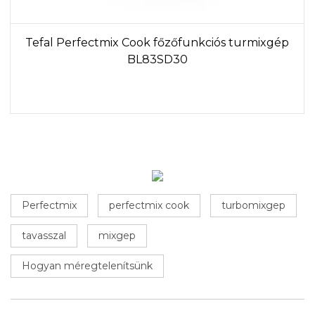
Tefal Perfectmix Cook főzőfunkciós turmixgép
BL83SD30
Perfectmix
perfectmix cook
turbomixgep
tavasszal
mixgep
Hogyan méregtelenítsünk