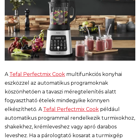
A
Tefal Perfectmix Cook
multifunkciós konyhai
eszközzel az automatikus programoknak
köszönhetően a tavaszi méregtelenítés alatt
fogyasztható ételek mindegyike könnyen
elkészíthető. A
Tefal Perfectmix Cook
például
automatikus programmal rendelkezik turmixokhoz,
shakekhez, krémleveshez vagy apró darabos
leveshez. Ha a párologtató kosarat a turmixgép