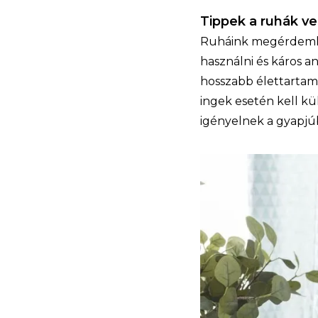
Tippek a ruhák v
Ruháink megérdemlik
használni és káros 
hosszabb élettartamot
ingek esetén kell kü
igényelnek a gyapjúb