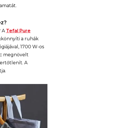
yamatát.
ez?
? A
Tefal Pure
gkönnyíti a ruhák
giájával, 1700 W-os
erc megnövelt
ertőtlenít. A
tja.