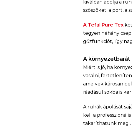
kiválóan ápolja a ru
szöszöket, a port, a s
A Tefal Pure Tex
kés
tegyen néhány cseppe
gőzfunkciót, így na
A környezetbarát 
Miért is jó, ha kör
vasalni, fertőtlenít
amelyek károsan bef
ráadásul sokba is ke
A ruhák ápolását sa
kell a professzionáli
takaríthatunk meg .