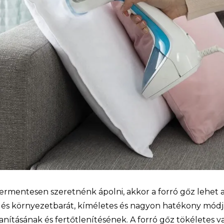
ermentesen szeretnénk ápolni, akkor a forró gőz lehet
lés környezetbarát, kíméletes és nagyon hatékony módj
lanításának és fertőtlenítésének. A forró gőz tökéletes v