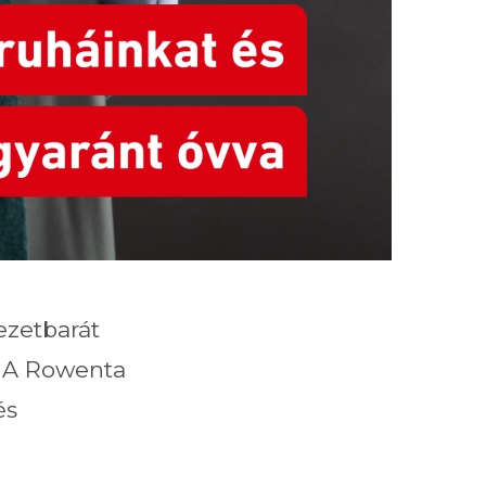
ezetbarát
. A Rowenta
és