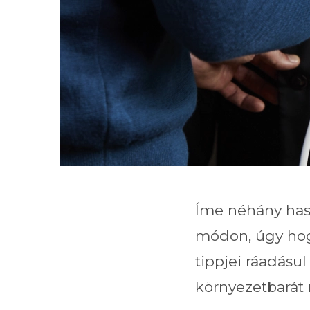
Íme néhány hasz
módon, úgy hog
tippjei ráadásul
környezetbarát