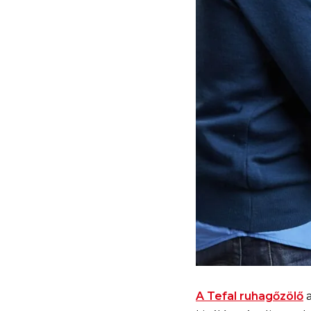
A Tefal ruhagőzölő