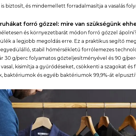
is biztosít, és mindemellett forradalmasítja a vasalás fol
 ruhákat forró gőzzel: mire van szükségünk ehh
életesen és környezetbarát módon forró gőzzel ápolni
ülék a legjobb megoldás erre. Ez a praktikus segítő me
 egyedülálló, stabil hőmérsékletű forrólemezes technoló
kár 30 g/perc folyamatos gőzteljesítményével és 90 g/p
asal, kisimítja a gyűrődéseket, csökkenti a szagokat és f
k, baktériumok és egyéb baktériumok 99,9%-át elpusztí