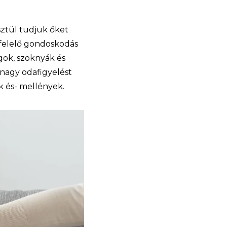
sztül tudjuk őket
felelő gondoskodás
ágok, szoknyák és
 nagy odafigyelést
k és- mellények.