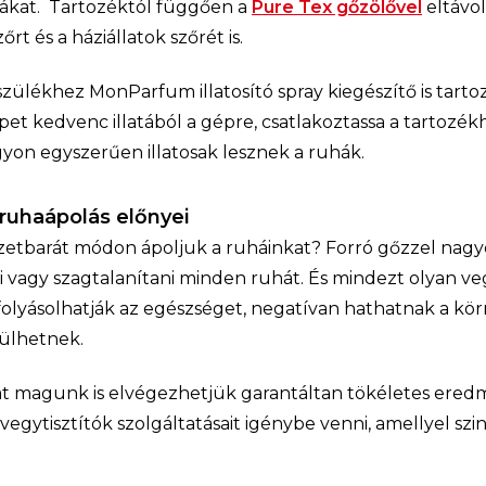
hákat. Tartozéktól függően a
Pure Tex gőzölővel
eltávol
zőrt és a háziállatok szőrét is.
zülékhez MonParfum illatosító spray kiegészítő is tarto
t kedvenc illatából a gépre, csatlakoztassa a tartozékho
gyon egyszerűen illatosak lesznek a ruhák.
ruhaápolás előnyei
nyezetbarát módon ápoljuk a ruháinkat? Forró gőzzel na
eni vagy szagtalanítani minden ruhát. És mindezt olyan v
olyásolhatják az egészséget, negatívan hathatnak a kö
rülhetnek.
ját magunk is elvégezhetjük garantáltan tökéletes ere
s vegytisztítók szolgáltatásait igénybe venni, amellyel sz