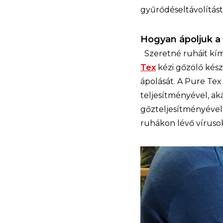
gyűrődéseltávolítást 
Hogyan ápoljuk a
Szeretné ruháit kím
Tex
kézi gőzölő kész
ápolását. A Pure Tex
teljesítményével, a
gőzteljesítményével v
ruhákon lévő víruso