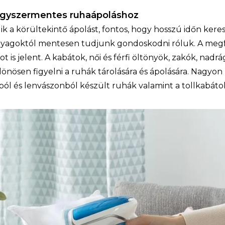
egyszermentes ruhaápoláshoz
 a körültekintő ápolást, fontos, hogy hosszú időn kere
anyagoktól mentesen tudjunk gondoskodni róluk. A meg
 is jelent. A kabátok, női és férfi öltönyök, zakók, nadr
lönösen figyelni a ruhák tárolására és ápolására. Nagyon
ól és lenvászonból készült ruhák valamint a tollkabáto