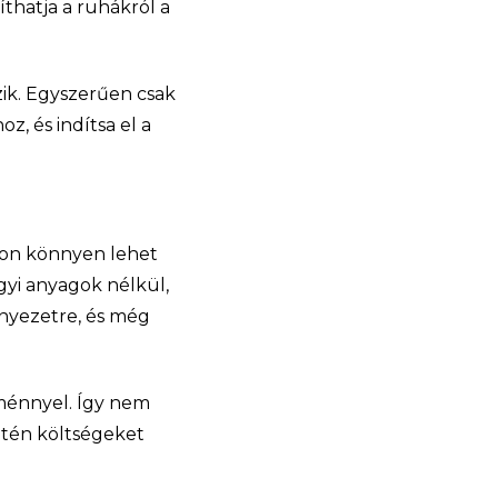
íthatja a ruhákról a
zik. Egyszerűen csak
z, és indítsa el a
gyon könnyen lehet
egyi anyagok nélkül,
rnyezetre, és még
dménnyel. Így nem
intén költségeket