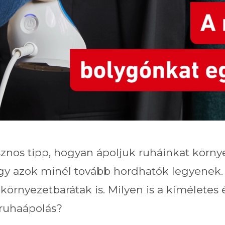
nos tipp, hogyan ápoljuk ruháinkat körny
y azok minél tovább hordhatók legyenek
 környezetbarátak is. Milyen is a kíméletes 
 ruhaápolás?