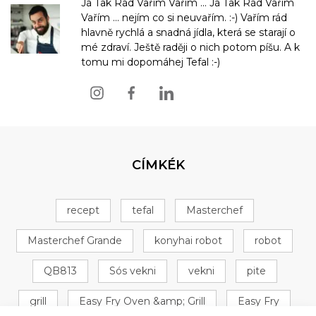
Já Tak Rád Vařím Vařím ... Já Tak Rád Vařím
Vařím ... nejím co si neuvařím. :-) Vařím rád
hlavně rychlá a snadná jídla, která se starají o
mé zdraví. Ještě raději o nich potom píšu. A k
tomu mi dopomáhej Tefal :-)
CÍMKÉK
recept
tefal
Masterchef
Masterchef Grande
konyhai robot
robot
QB813
Sós vekni
vekni
pite
grill
Easy Fry Oven &amp; Grill
Easy Fry