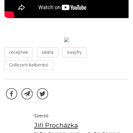
receptek
saláta
easyfry
Grillezett kelbimbó
Szerző
Jiří Procházka