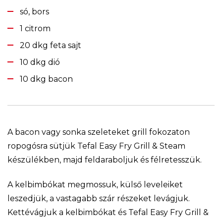
só, bors
1 citrom
20 dkg feta sajt
10 dkg dió
10 dkg bacon
A bacon vagy sonka szeleteket grill fokozaton
ropogósra sütjük Tefal Easy Fry Grill & Steam
készülékben, majd feldaraboljuk és félretesszük.
A kelbimbókat megmossuk, külső leveleiket
leszedjük, a vastagabb szár részeket levágjuk.
Kettévágjuk a kelbimbókat és Tefal Easy Fry Grill &