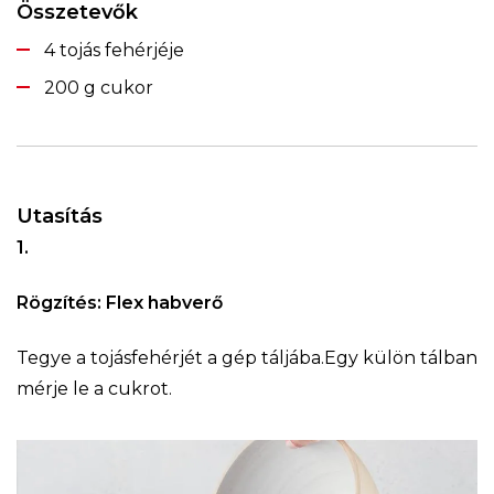
Összetevők
4 tojás fehérjéje
200 g cukor
Utasítás
1.
Rögzítés: Flex habverő
Tegye a tojásfehérjét a gép táljába.Egy külön tálban
mérje le a cukrot.