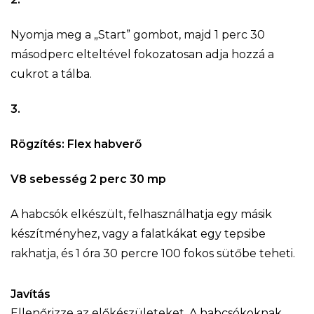
Nyomja meg a „Start” gombot, majd 1 perc 30
másodperc elteltével fokozatosan adja hozzá a
cukrot a tálba.
3.
Rögzítés: Flex habverő
V8 sebesség 2 perc 30 mp
A habcsók elkészült, felhasználhatja egy másik
készítményhez, vagy a falatkákat egy tepsibe
rakhatja, és 1 óra 30 percre 100 fokos sütőbe teheti.
Javítás
Ellenőrizze az előkészületeket. A habcsókoknak