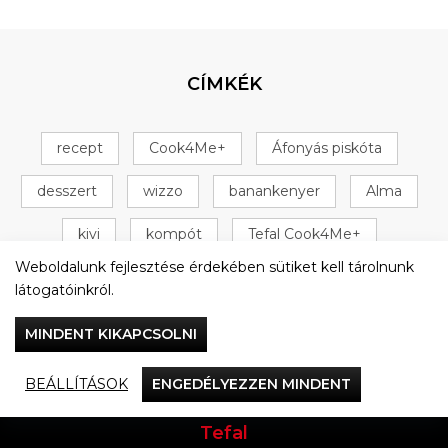
CÍMKÉK
recept
Cook4Me+
Áfonyás piskóta
desszert
wizzo
banankenyer
Alma
kivi
kompót
Tefal Cook4Me+
Weboldalunk fejlesztése érdekében sütiket kell tárolnunk
+ 16 következő
látogatóinkról.
MINDENT KIKAPCSOLNI
BEÁLLÍTÁSOK
ENGEDÉLYEZZEN MINDENT
Vacsorázzunk együtt
Tefal