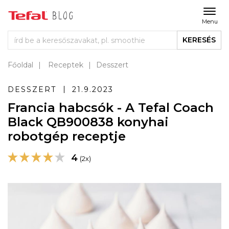
Menu
KERESÉS
Főoldal
Receptek
Desszert
DESSZERT
21.9.2023
Francia habcsók - A Tefal Coach
Black QB900838 konyhai
robotgép receptje
4
(2x)