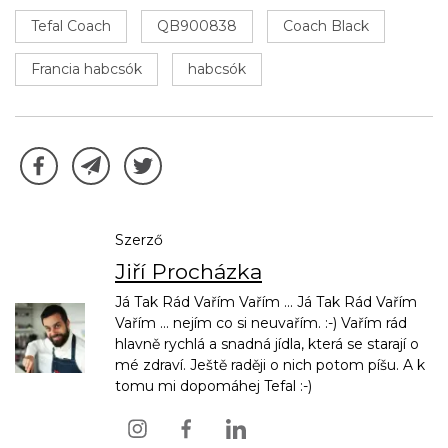
Tefal Coach
QB900838
Coach Black
Francia habcsók
habcsók
Szerző
Jiří Procházka
Já Tak Rád Vařím Vařím ... Já Tak Rád Vařím
Vařím ... nejím co si neuvařím. :-) Vařím rád
hlavně rychlá a snadná jídla, která se starají o
mé zdraví. Ještě raději o nich potom píšu. A k
tomu mi dopomáhej Tefal :-)