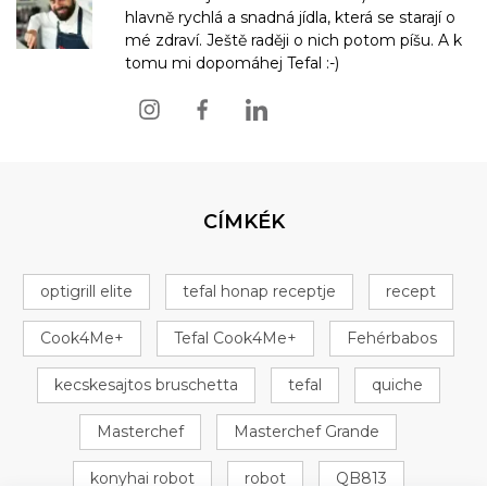
hlavně rychlá a snadná jídla, která se starají o
mé zdraví. Ještě raději o nich potom píšu. A k
tomu mi dopomáhej Tefal :-)
CÍMKÉK
optigrill elite
tefal honap receptje
recept
Cook4Me+
Tefal Cook4Me+
Fehérbabos
kecskesajtos bruschetta
tefal
quiche
Masterchef
Masterchef Grande
konyhai robot
robot
QB813