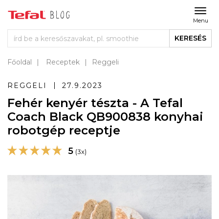
Menu
KERESÉS
Főoldal
Receptek
Reggeli
REGGELI
27.9.2023
Fehér kenyér tészta - A Tefal
Coach Black QB900838 konyhai
robotgép receptje
5
(3x)