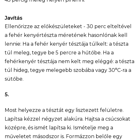
Javítás
Ellenőrizze az előkészületeket - 30 perc elteltével
a fehér kenyértészta méretének hasonlónak kell
lennie: Ha a fehér kenyér tésztája túlkelt: a tészta
túl meleg, tegye be 5 percre a hűtőbe. Ha a
fehérkenyér tésztája nem kelt meg eléggé: a tészta
túl hideg, tegye melegebb szobába vagy 30°C-ra a
sütőbe.
5.
Most helyezze a tésztát egy lisztezett felületre.
Lapítsa kézzel négyzet alakúra. Hajtsa a csúcsokat
középre, és ismét lapítsa ki. Ismételje meg a
műveletet másodszor is. Formázzon belőle egy