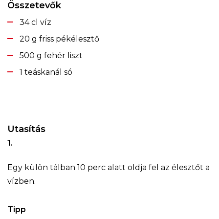
Összetevők
34 cl víz
20 g friss pékélesztő
500 g fehér liszt
1 teáskanál só
Utasítás
1.
Egy külön tálban 10 perc alatt oldja fel az élesztőt a
vízben.
Tipp