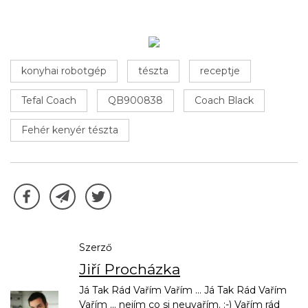
konyhai robotgép
tészta
receptje
Tefal Coach
QB900838
Coach Black
Fehér kenyér tészta
Szerző
Jiří Procházka
Já Tak Rád Vařím Vařím ... Já Tak Rád Vařím
Vařím ... nejím co si neuvařím. :-) Vařím rád