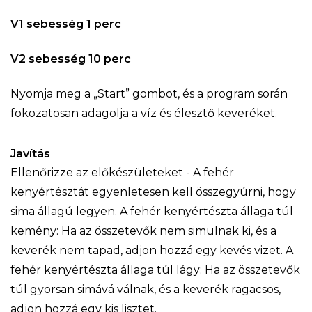
V1 sebesség 1 perc
V2 sebesség 10 perc
Nyomja meg a „Start” gombot, és a program során
fokozatosan adagolja a víz és élesztő keveréket.
Javítás
Ellenőrizze az előkészületeket - A fehér
kenyértésztát egyenletesen kell összegyúrni, hogy
sima állagú legyen. A fehér kenyértészta állaga túl
kemény: Ha az összetevők nem simulnak ki, és a
keverék nem tapad, adjon hozzá egy kevés vizet. A
fehér kenyértészta állaga túl lágy: Ha az összetevők
túl gyorsan simává válnak, és a keverék ragacsos,
adjon hozzá egy kis lisztet.