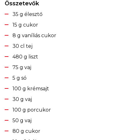
Összetevők
35 g élesztő
15 g cukor
8 g vaníliás cukor
30 cl tej
480 g liszt
75 g vaj
5 g só
100 g krémsajt
30 g vaj
100 g porcukor
50 g vaj
80 g cukor