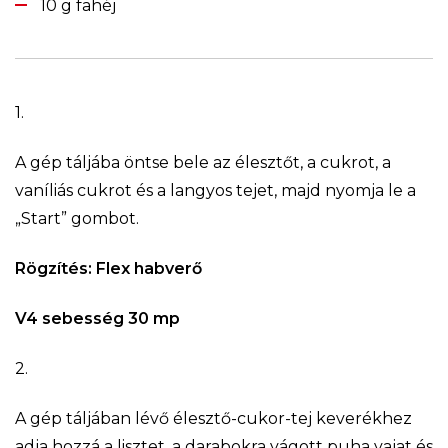
10 g fahéj
1.
A gép táljába öntse bele az élesztőt, a cukrot, a
vaníliás cukrot és a langyos tejet, majd nyomja le a
„Start” gombot.
Rögzítés: Flex habverő
V4 sebesség 30 mp
2.
A gép táljában lévő élesztő-cukor-tej keverékhez
adja hozzá a lisztet, a darabokra vágott puha vajat és