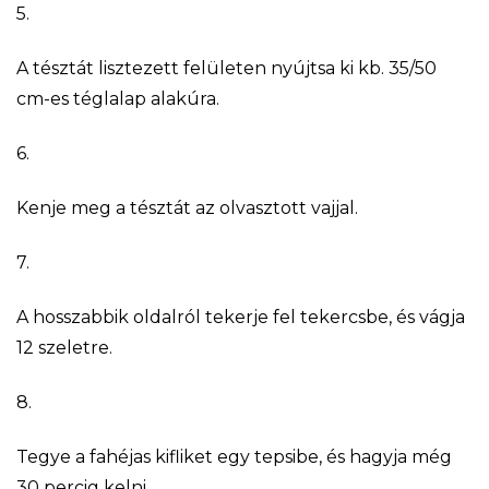
5.
A tésztát lisztezett felületen nyújtsa ki kb. 35/50
cm-es téglalap alakúra.
6.
Kenje meg a tésztát az olvasztott vajjal.
7.
A hosszabbik oldalról tekerje fel tekercsbe, és vágja
12 szeletre.
8.
Tegye a fahéjas kifliket egy tepsibe, és hagyja még
30 percig kelni.