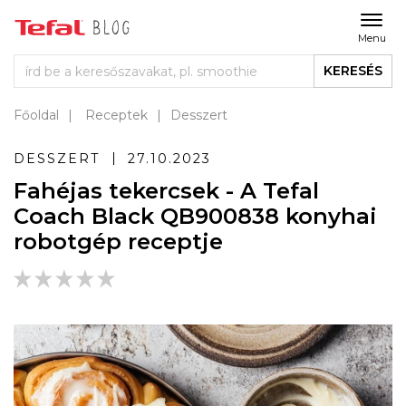
Menu
KERESÉS
Főoldal
Receptek
Desszert
DESSZERT
27.10.2023
Fahéjas tekercsek - A Tefal
Coach Black QB900838 konyhai
robotgép receptje