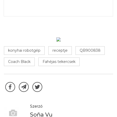
konyhai robotgép
receptje
QB900838
Coach Black
Fahéjas tekercsek
Szerző
Soňa Vu