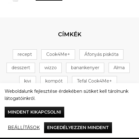
CÍMKÉK
recept
Cook4Me+
Áfonyás piskóta
desszert
wizzo
banankenyer
Alma
kivi
kompót
Tefal Cook4Me+
Weboldalunk fejlesztése érdekében sütiket kell tárolnunk
+ 16 következő
látogatóinkról.
MINDENT KIKAPCSOLNI
BEÁLLÍTÁSOK
ENGEDÉLYEZZEN MINDENT
Vacsorázzunk együtt