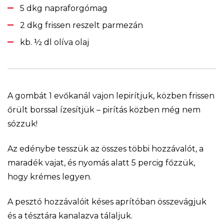
5 dkg napraforgómag
2 dkg frissen reszelt parmezán
kb. ½ dl olíva olaj
A gombát 1 evőkanál vajon lepirítjuk, közben frissen
őrült borssal ízesítjük – pirítás közben még nem
sózzuk!
Az edénybe tesszük az összes többi hozzávalót, a
maradék vajat, és nyomás alatt 5 percig főzzük,
hogy krémes legyen.
A pesztó hozzávalóit késes aprítóban összevágjuk
és a tésztára kanalazva tálaljuk.