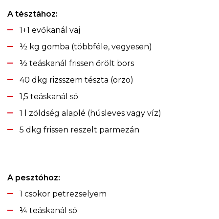
A tésztához:
1+1 evőkanál vaj
½ kg gomba (többféle, vegyesen)
½ teáskanál frissen őrölt bors
40 dkg rizsszem tészta (orzo)
1,5 teáskanál só
1 l zöldség alaplé (húsleves vagy víz)
5 dkg frissen reszelt parmezán
A pesztóhoz:
1 csokor petrezselyem
¼ teáskanál só