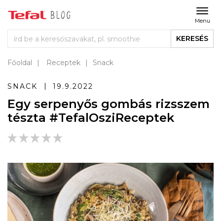
Menu
KERESÉS
Főoldal
Receptek
Snack
SNACK
19.9.2022
Egy serpenyős gombás rizsszem
tészta #TefalOsziReceptek