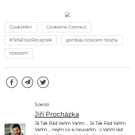
Cook4Me+
Cook4me Connect
#TefalOsziReceptek
gombás rizsszem tészta
rizsszem
Szerző
Jiří Procházka
Já Tak Rád Vařím Vařím ... Já Tak Rád Vařím
Vařím ... nejím co si neuvařím. :-) Vařím rád