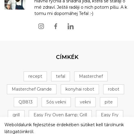
hlavně rychlá a snadná jídla, která se starají o
mé zdraví. Ještě raději o nich potom píšu. A k
tomu mi dopomáhej Tefal :-)
CÍMKÉK
recept
tefal
Masterchef
Masterchef Grande
konyhai robot
robot
QB813
Sós vekni
vekni
pite
grill
Easy Fry Oven &amp; Grill
Easy Fry
Weboldalunk fejlesztése érdekében sütiket kell tárolnunk
Oven &amp; Grill
+ 16 következő
látogatóinkról.