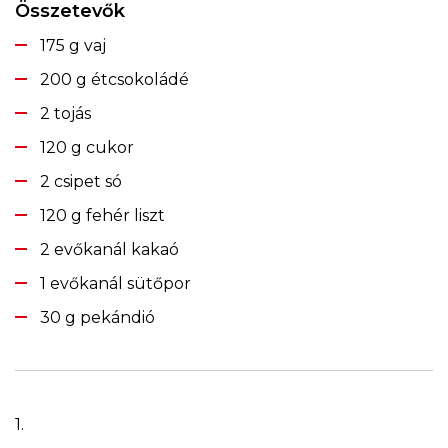
Összetevők
175 g vaj
200 g étcsokoládé
2 tojás
120 g cukor
2 csipet só
120 g fehér liszt
2 evőkanál kakaó
1 evőkanál sütőpor
30 g pekándió
1.