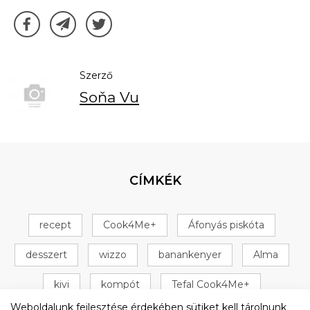
Szerző
Soňa Vu
CÍMKÉK
recept
Cook4Me+
Áfonyás piskóta
desszert
wizzo
banankenyer
Alma
kivi
kompót
Tefal Cook4Me+
Weboldalunk fejlesztése érdekében sütiket kell tárolnunk