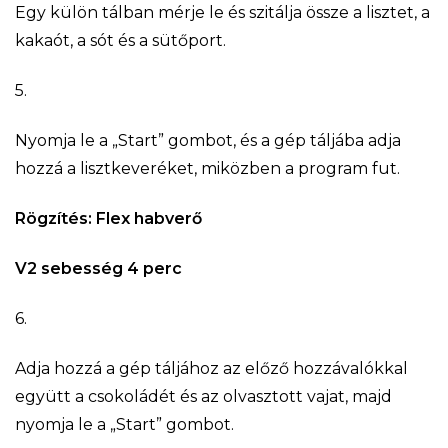
Egy külön tálban mérje le és szitálja össze a lisztet, a
kakaót, a sót és a sütőport.
5.
Nyomja le a „Start” gombot, és a gép táljába adja
hozzá a lisztkeveréket, miközben a program fut.
Rögzítés: Flex habverő
V2 sebesség 4 perc
6.
Adja hozzá a gép táljához az előző hozzávalókkal
együtt a csokoládét és az olvasztott vajat, majd
nyomja le a „Start” gombot.