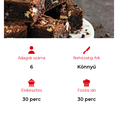
Adagok száma
Nehézségi fok
6
Könnyű
Előkészítés
Főzési idő
30 perc
30 perc