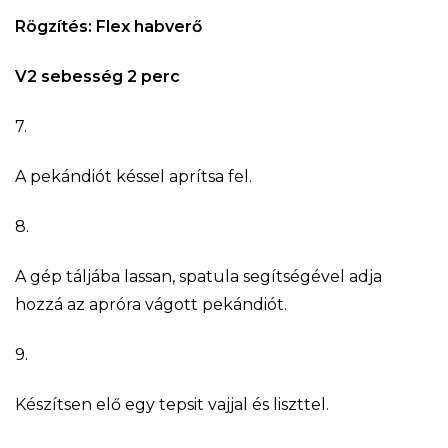
Rögzítés: Flex habverő
V2 sebesség 2 perc
7.
A pekándiót késsel aprítsa fel.
8.
A gép táljába lassan, spatula segítségével adja
hozzá az apróra vágott pekándiót.
9.
Készítsen elő egy tepsit vajjal és liszttel.