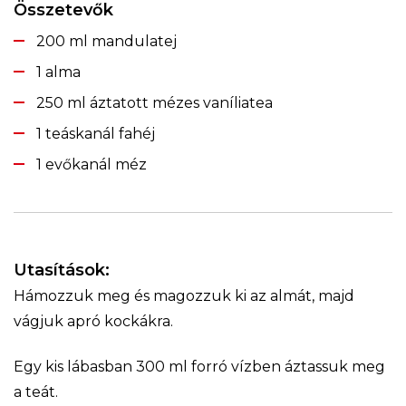
Összetevők
200 ml mandulatej
1 alma
250 ml áztatott mézes vaníliatea
1 teáskanál fahéj
1 evőkanál méz
Utasítások:
Hámozzuk meg és magozzuk ki az almát, majd
vágjuk apró kockákra.
Egy kis lábasban 300 ml forró vízben áztassuk meg
a teát.