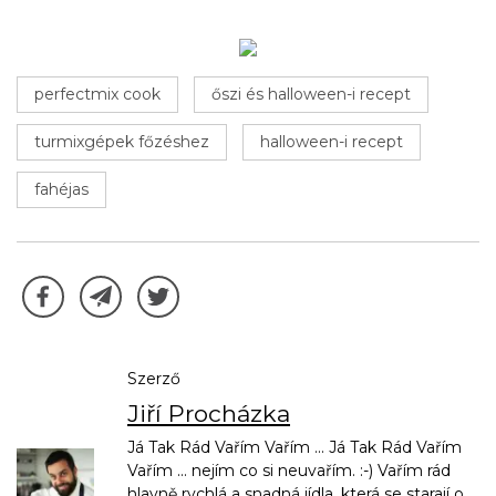
perfectmix cook
őszi és halloween-i recept
turmixgépek főzéshez
halloween-i recept
fahéjas
Szerző
Jiří Procházka
Já Tak Rád Vařím Vařím ... Já Tak Rád Vařím
Vařím ... nejím co si neuvařím. :-) Vařím rád
hlavně rychlá a snadná jídla, která se starají o