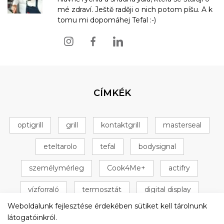
mé zdraví. Ještě raději o nich potom píšu. A k
tomu mi dopomáhej Tefal :-)
CÍMKÉK
optigrill
grill
kontaktgrill
masterseal
eteltarolo
tefal
bodysignal
személymérleg
Cook4Me+
actifry
vízforraló
termosztát
digital display
Weboldalunk fejlesztése érdekében sütiket kell tárolnunk
+ 16 következő
látogatóinkról.