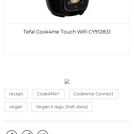
Tefal Cook4me Touch WiFi CY912831
recept
Cook4Me+
Cook4me Connect
vegán
Vegán ír ragu (Irish stew)