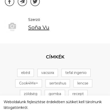
Szerző
Soňa Vu
CÍMKÉK
ebéd
vacsora
tefal ingenio
Cook4Me+
serteshus
lencse
zöldség
gomba
recept
Weboldalunk fejlesztése érdekében sütiket kell tárolnunk
Tefal Cook4Me+
csirke
+ 16 következő
látogatóinkról.