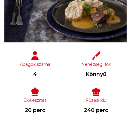
Adagok száma
Nehézségi fok
4
Könnyű
Előkészítés
Főzési idő
20 perc
240 perc