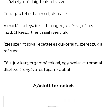
a tűzhelyre, és hígítsuk fel vízzel.
Forraljuk fel és turmixoljuk össze.
A mártást a tejszínnel felengedjük, és vajból és
lisztből készült rántással ízesítjük.
Ízlés szerint sóval, ecettel és cukorral fűszerezzük a
mártást.
Tálaljuk kenyérgombócokkal, egy szelet citrommal
díszítve áfonyával és tejszínhabbal.
Ajánlott termékek