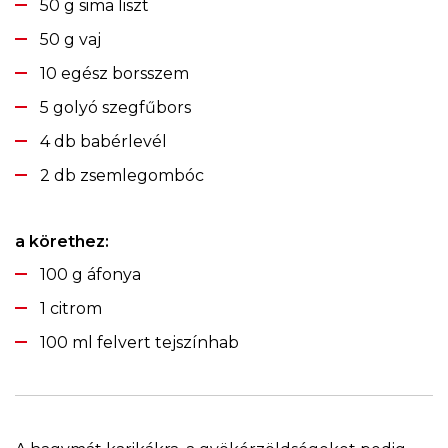
50 g sima liszt
50 g vaj
10 egész borsszem
5 golyó szegfűbors
4 db babérlevél
2 db zsemlegombóc
a körethez:
100 g áfonya
1 citrom
100 ml felvert tejszínhab