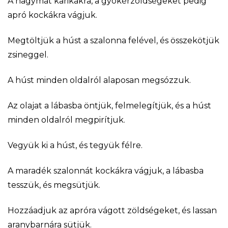
A hagymát karikákra, a gyökérzöldségeket pedig
apró kockákra vágjuk.
Megtöltjük a húst a szalonna felével, és összekötjük
zsineggel.
A húst minden oldalról alaposan megsózzuk.
Az olajat a lábasba öntjük, felmelegítjük, és a húst
minden oldalról megpirítjuk.
Vegyük ki a húst, és tegyük félre.
A maradék szalonnát kockákra vágjuk, a lábasba
tesszük, és megsütjük.
Hozzáadjuk az apróra vágott zöldségeket, és lassan
aranybarnára sütjük.