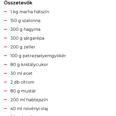
Összetevők
1 kg marha hátszín
150 g szalonna
300 g hagyma
300 g sárgarépa
200 g zeller
100 g petrezselyemgyökér
80 g kristálycukor
30 ml ecet
2 db citrom
80 g mustár
200 ml habtejszín
40 ml növényi olaj