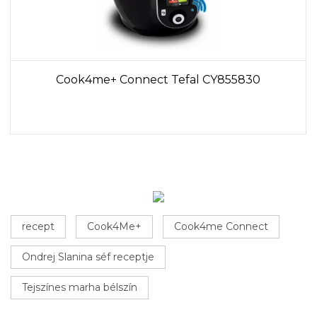
Cook4me+ Connect Tefal CY855830
recept
Cook4Me+
Cook4me Connect
Ondrej Slanina séf receptje
Tejszínes marha bélszín