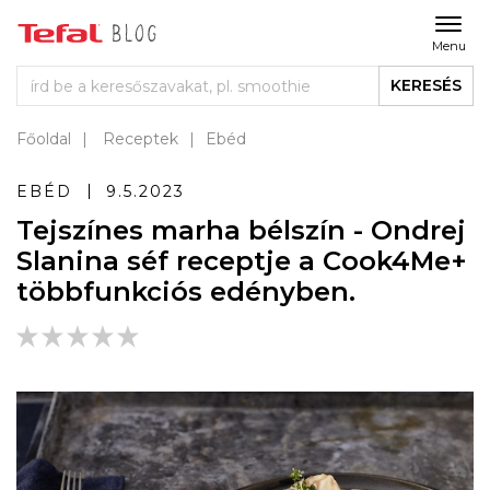
Menu
KERESÉS
Főoldal
Receptek
Ebéd
EBÉD
9.5.2023
Tejszínes marha bélszín - Ondrej
Slanina séf receptje a Cook4Me+
többfunkciós edényben.