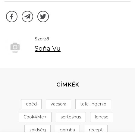
Szerző
Soňa Vu
CÍMKÉK
ebéd
vacsora
tefal ingenio
Cook4Me+
serteshus
lencse
zöldség
gomba
recept