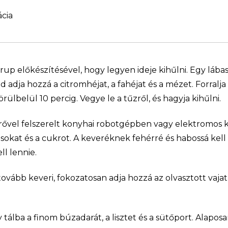
ácia
irup előkészítésével, hogy legyen ideje kihűlni. Egy lába
jd adja hozzá a citromhéjat, a fahéjat és a mézet. Forralj
örülbelül 10 percig. Vegye le a tűzről, és hagyja kihűlni.
ővel felszerelt konyhai robotgépben vagy elektromos k
jásokat és a cukrot. A keveréknek fehérré és habossá kell v
l lennie.
ovább keveri, fokozatosan adja hozzá az olvasztott vajat
y tálba a finom búzadarát, a lisztet és a sütőport. Alapos