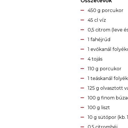
Összetevők
450 g porcukor
45 cl víz
0,5 citrom (leve és
1 fahéjrúd
1 evőkanál folyé
4 tojás
110 g porcukor
1 teáskanál folyé
125 g olvasztott v
100 g finom búza
100 g liszt
10 g sütőpor (kb. 
0,5 citromhéj