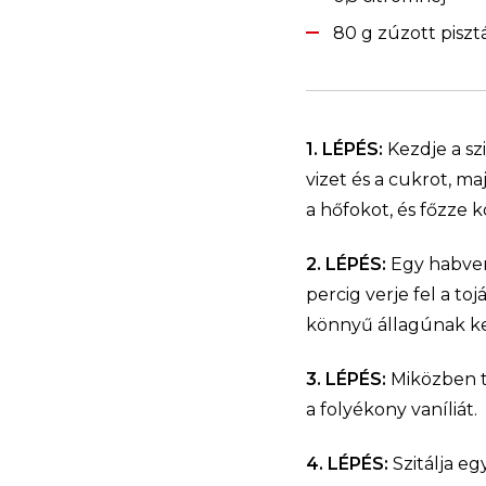
80 g zúzott piszt
1. LÉPÉS:
Kezdje a sz
vizet és a cukrot, ma
a hőfokot, és főzze k
2. LÉPÉS:
Egy habver
percig verje fel a to
könnyű állagúnak kel
3. LÉPÉS:
Miközben t
a folyékony vaníliát.
4. LÉPÉS:
Szitálja eg