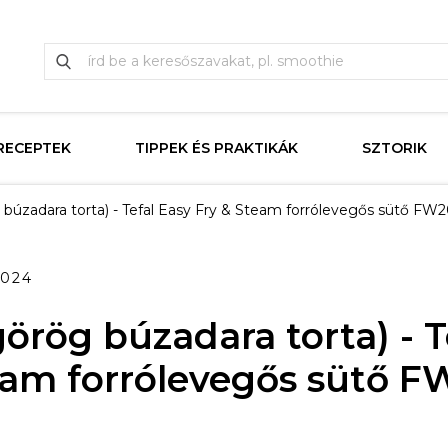
RECEPTEK
TIPPEK ÉS PRAKTIKÁK
SZTORIK
 búzadara torta) - Tefal Easy Fry & Steam forrólevegős sütő FW2
2024
örög búzadara torta) - T
eam forrólevegős sütő F