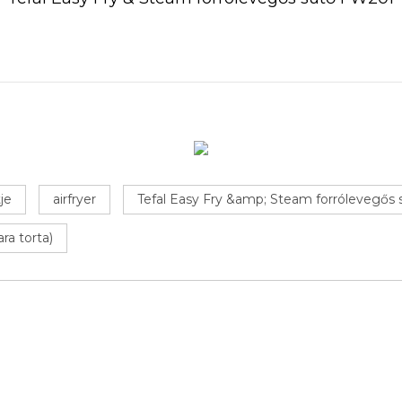
je
airfryer
Tefal Easy Fry &amp; Steam forrólevegős
ra torta)