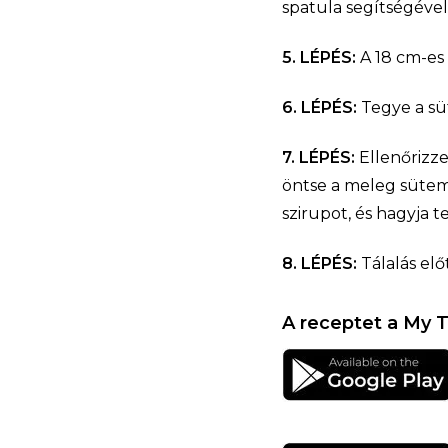
spatula segítségével
5. LÉPÉS:
A 18 cm-es 
6. LÉPÉS:
Tegye a süt
7. LÉPÉS:
Ellenőrizze
öntse a meleg sütemé
szirupot, és hagyja te
8. LÉPÉS:
Tálalás elő
A receptet a My T