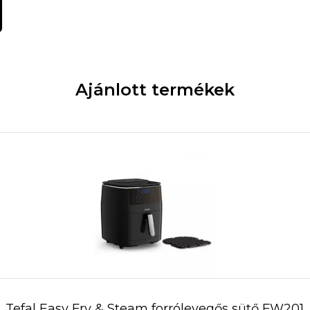
Ajánlott termékek
Tefal Easy Fry & Steam forrólevegős sütő FW201