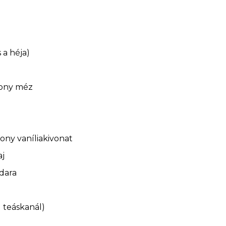
 a héja)
kony méz
kony vaníliakivonat
aj
dara
1 teáskanál)