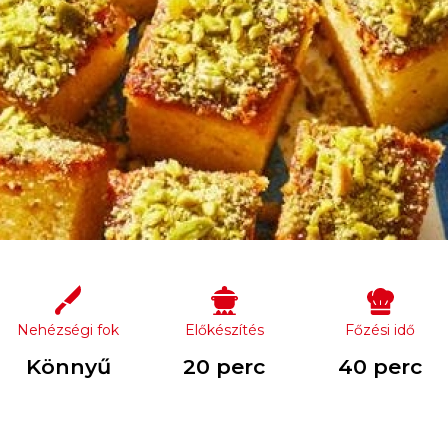
Nehézségi fok
Előkészítés
Főzési idő
Könnyű
20 perc
40 perc