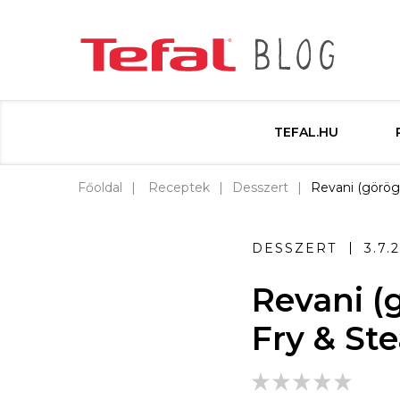
TEFAL.HU
Főoldal
Receptek
Desszert
Revani (görög
DESSZERT
3.7.
Revani (g
Fry & St