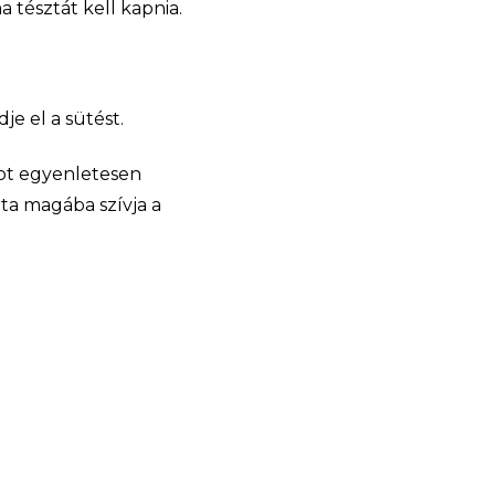
 tésztát kell kapnia.
je el a sütést.
pot egyenletesen
rta magába szívja a