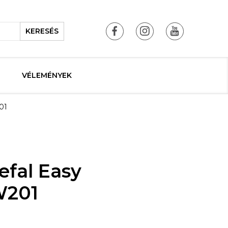
KERESÉS
VÉLEMÉNYEK
01
efal Easy
W201