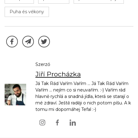
Puha és vékony
Szerző
Jiří Procházka
Já Tak Rád Vařím Vařím ... Já Tak Rád Vařím
Vařím ... nejím co si neuvařím. :-) Vařím rád
hlavně rychlá a snadná jídla, která se starají o
mé zdraví. Ještě raději o nich potom píšu. A k
tomu mi dopomáhej Tefal :-)