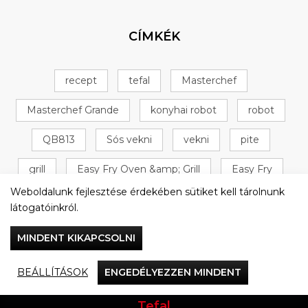
CÍMKÉK
recept
tefal
Masterchef
Masterchef Grande
konyhai robot
robot
QB813
Sós vekni
vekni
pite
grill
Easy Fry Oven &amp; Grill
Easy Fry
Weboldalunk fejlesztése érdekében sütiket kell tárolnunk
Oven &amp; Grill
+ 16 következő
látogatóinkról.
MINDENT KIKAPCSOLNI
BEÁLLÍTÁSOK
ENGEDÉLYEZZEN MINDENT
Vacsorázzunk együtt
Tefal