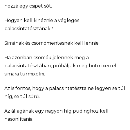
hozzá egy csipet sót.
Hogyan kell kinéznie a végleges
palacsintatésztának?
Simának és csomómentesnek kell lennie.
Ha azonban csomók jelennek meg a
palacsintatésztában, próbáljuk meg botmixerrel
simára turmixolni.
Az is fontos, hogy a palacsintatészta ne legyen se túl
híg, se túl sűrű.
Az állagának egy nagyon híg pudinghoz kell
hasonlítania.