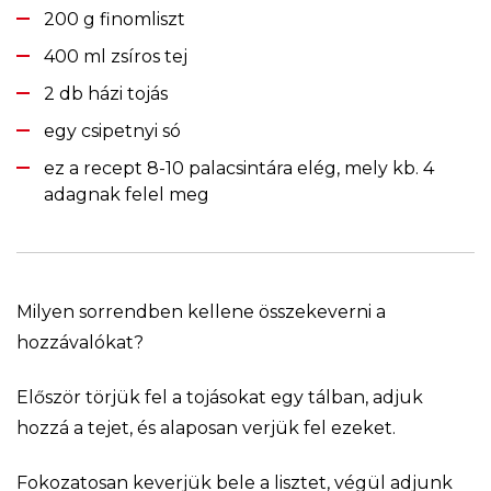
200 g finomliszt
400 ml zsíros tej
2 db házi tojás
egy csipetnyi só
ez a recept 8-10 palacsintára elég, mely kb. 4
adagnak felel meg
Milyen sorrendben kellene összekeverni a
hozzávalókat?
Először törjük fel a tojásokat egy tálban, adjuk
hozzá a tejet, és alaposan verjük fel ezeket.
Fokozatosan keverjük bele a lisztet, végül adjunk