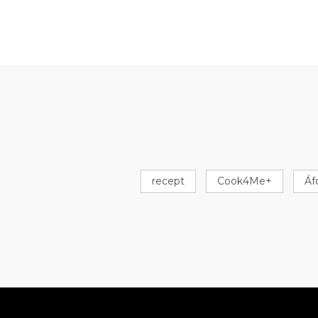
recept
Cook4Me+
Áf