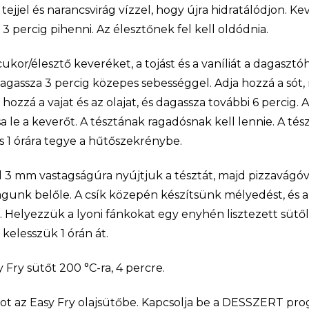
 tejjel és narancsvirág vízzel, hogy újra hidratálódjon. Ke
3 percig pihenni. Az élesztőnek fel kell oldódnia.
j/cukor/élesztő keveréket, a tojást és a vaníliát a dagaszt
agassza 3 percig közepes sebességgel. Adja hozzá a sót,
 hozzá a vajat és az olajat, és dagassza további 6 percig. 
tsa le a keverőt. A tésztának ragadósnak kell lennie. A tés
 és 1 órára tegye a hűtőszekrénybe.
 3 mm vastagságúra nyújtjuk a tésztát, majd pizzavágóv
águnk belőle. A csík közepén készítsünk mélyedést, és a 
 Helyezzük a lyoni fánkokat egy enyhén lisztezett sütől
 kelesszük 1 órán át.
 Fry sütőt 200 °C-ra, 4 percre.
 az Easy Fry olajsütőbe. Kapcsolja be a DESSZERT progr