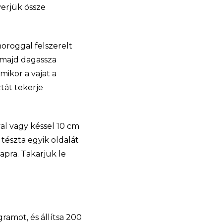
verjük össze
óhoroggal felszerelt
 majd dagassza
Amikor a vajat a
ztát tekerje
al vagy késsel 10 cm
tészta egyik oldalát
apra. Takarjuk le
amot, és állítsa 200