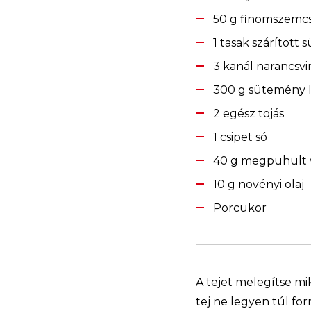
50 g finomszemcs
1 tasak szárított s
3 kanál narancsvi
300 g sütemény l
2 egész tojás
1 csipet só
40 g megpuhult 
10 g növényi olaj
Porcukor
A tejet melegítse mi
tej ne legyen túl for