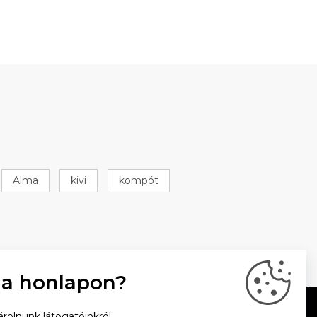
Alma
kivi
kompót
 a honlapon?
rolnunk látogatóinkról.