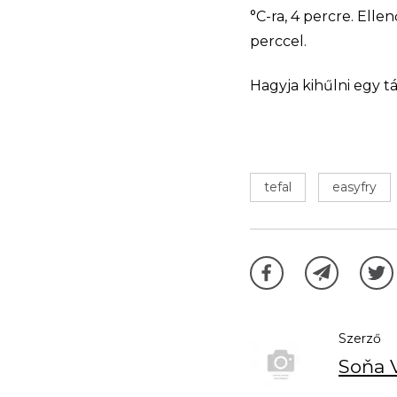
°C-ra, 4 percre. Elle
perccel.
Hagyja kihűlni egy t
tefal
easyfry
Szerző
Soňa 