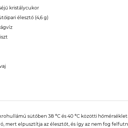
éjű kristálycukor
ütőipari élesztő (4,6 g)
rágvíz
iszt
vaj
krohullámú sütőben 38 °C és 40 °C közötti hőmérsékletr
ró, mert elpusztítja az élesztőt, és így az nem fog felfutn