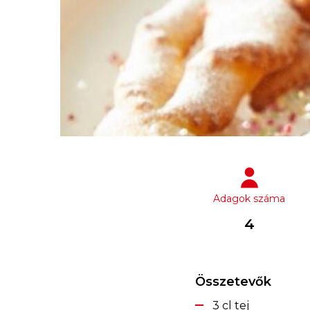
Adagok száma
4
Összetevők
3 cl tej