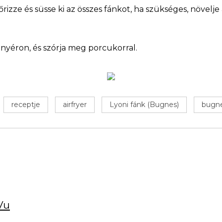
nőrizze és süsse ki az összes fánkot, ha szükséges, növelje
ányéron, és szórja meg porcukorral.
receptje
airfryer
Lyoni fánk (Bugnes)
bugn
Vu