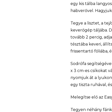
egy kis tálba langyos
habverővel. Hagyjuk 
Tegye a lisztet, a te
keverőgép táljába. D
tovább 2 percig, adja
tésztába keveri, állí
frissentartó fóliába,
Sodrófa segítségével
x 3 cm-es csíkokat v
nyomjuk át a lyukon.
egy tiszta ruhával, és
Melegítse elő az Easy
Tegyen néhány fánkot