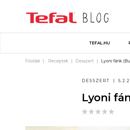
TEFAL.HU
Főoldal
Receptek
Desszert
Lyoni fánk (B
DESSZERT
5.2.
Lyoni fá