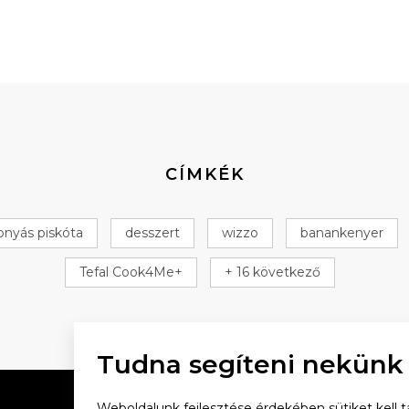
CÍMKÉK
onyás piskóta
desszert
wizzo
banankenyer
Tefal Cook4Me+
+ 16 következő
Tudna segíteni nekünk
Weboldalunk fejlesztése érdekében sütiket kell tá