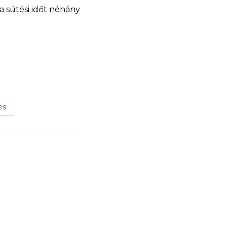
 a sütési időt néhány
es