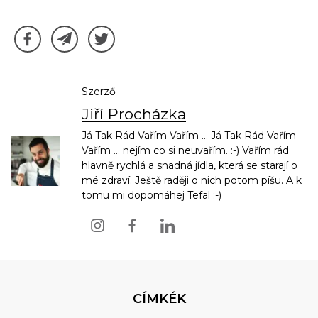
Szerző
Jiří Procházka
Já Tak Rád Vařím Vařím ... Já Tak Rád Vařím
Vařím ... nejím co si neuvařím. :-) Vařím rád
hlavně rychlá a snadná jídla, která se starají o
mé zdraví. Ještě raději o nich potom píšu. A k
tomu mi dopomáhej Tefal :-)
CÍMKÉK