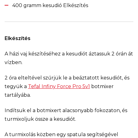
400 gramm kesudió Elkészítés
Elkészítés
A házi vaj készítéséhez a kesudiót áztassuk 2 órán át
vízben.
2 óra elteltével szűrjük le a beáztatott kesudiót, és
tegyük a
Tefal Infiny Force Pro 5v1
botmixer
tartályába.
Indítsuk el a botmixert alacsonyabb fokozaton, és
turmixoljuk össze a kesudiót.
A turmixolás közben egy spatula segítségével