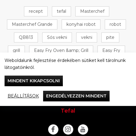
recept
tefal
Masterchef
Masterchef Grande
konyhai robot
robot
QB813
Sós vekni
vekni
pite
grill
Easy Fry Oven &amp; Grill
Easy Fry
Weboldalunk fejlesztése érdekében sütiket kell tárolnunk
Oven &amp; Grill
+ 16 következő
látogatóinkról.
MINDENT KIKAPCSOLNI
BEÁLLÍTÁSOK
ENGEDÉLYEZZEN MINDENT
Vacsorázzunk együtt
Tefal