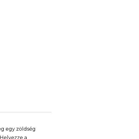
eg egy zöldség
 Helyezze a