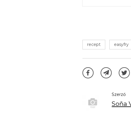
recept
easyfry
Szerző
Soňa 