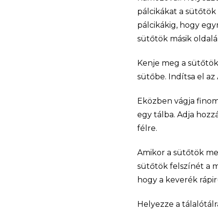
pálcikákat a sütőtök
pálcikákig, hogy egy
sütőtök másik oldalán
Kenje meg a sütőtökö
sütőbe. Indítsa el a
Eközben vágja finom 
egy tálba. Adja hozzá
félre.
Amikor a sütőtök me
sütőtök felszínét a 
hogy a keverék rápir
Helyezze a tálalótálr