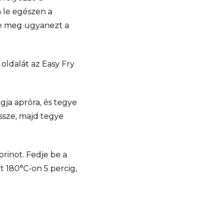
a le egészen a
je meg ugyanezt a
oldalát az Easy Fry
gja apróra, és tegye
össze, majd tegye
rinot. Fedje be a
t 180°C-on 5 percig,