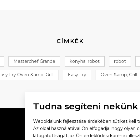
CÍMKÉK
Masterchef Grande
konyhai robot
robot
asy Fry Oven &amp; Grill
Easy Fry
Oven &amp; Grill
Tudna segíteni nekünk
Weboldalunk fejlesztése érdekében sütiket kell tá
Az oldal használatával Ön elfogadja, hogy olyan 
látogatottságát, az Ön érdeklődési köréhez illes