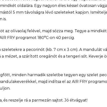
 mindkét oldalára. Egy nagyon éles késsel óvatosan vágj
mástól 5 mm távolságra lévő szeleteket kapjon. Ismétel
 is.
t az olívaolaj felével, majd sózza meg. Tegye a mindkét 
z AIR FRY programot 180°C-on 40 percig.
szeletekre a pecorinót (kb. 7 cm x 3 cm). A mandulát vá
 a mézet, a szárított oregánót és a tengeri sót. Keverje 
gfőtt, minden harmadik szeletbe tegyen egy szelet peco
mandulakeverékkel, majd indítsa el az AIR FRY programo
uljon.
a, és reszelje rá a parmezán sajtot. Jó étvágyat!