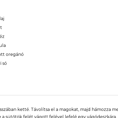
laj
jt
éz
ula
tott oregánó
i só
osszában ketté. Távolítsa el a magokat, majd hámozza m
a sütőtök felét vágott felével lefelé egy vágódeszkára.