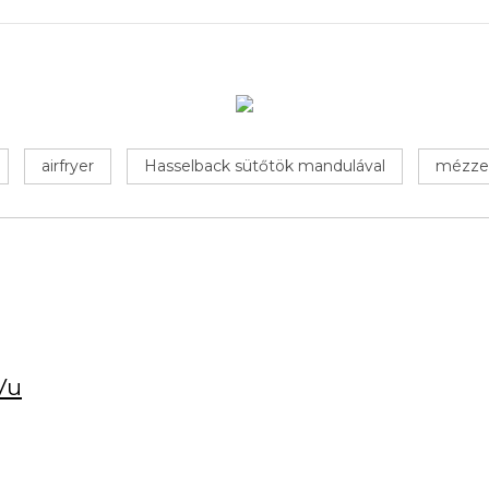
airfryer
Hasselback sütőtök mandulával
mézzel
Vu