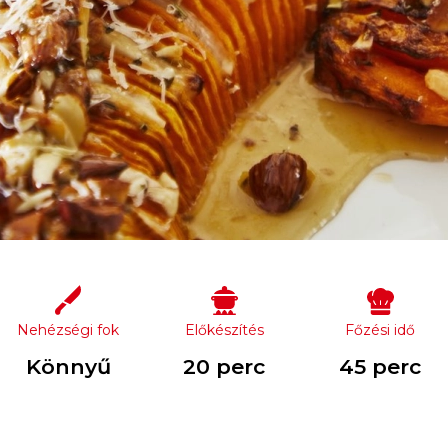
Nehézségi fok
Előkészítés
Főzési idő
Könnyű
20 perc
45 perc