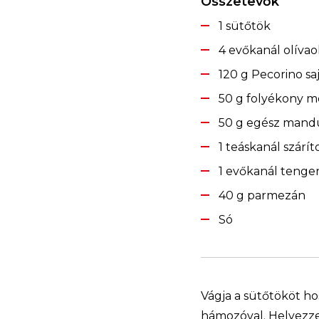
Összetevők
1 sütőtök
4 evőkanál olívao
120 g Pecorino sa
50 g folyékony m
50 g egész mand
1 teáskanál szárí
1 evőkanál tenger
40 g parmezán
Só
Vágja a sütőtököt h
hámozóval. Helyezze 