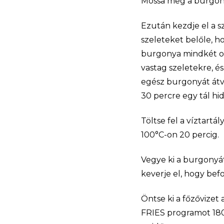
Mossa meg a burgon
Ezután kezdje el a s
szeleteket belőle, h
burgonya mindkét ol
vastag szeletekre, és
egész burgonyát átv
30 percre egy tál hi
Töltse fel a víztart
100°C-on 20 percig.
Vegye ki a burgonyát,
keverje el, hogy bef
Öntse ki a főzővizet 
FRIES programot 180