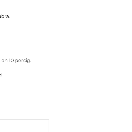
abra.
on 10 percig.
!