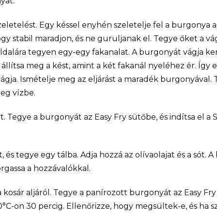
yát.
zeletelést. Egy késsel enyhén szeletelje fel a burgonya a
ogy stabil maradjon, és ne guruljanak el. Tegye őket a v
dalára tegyen egy-egy fakanalat. A burgonyát vágja k
 állítsa meg a kést, amint a két fakanál nyeléhez ér. Így
ágja. Ismételje meg az eljárást a maradék burgonyával.
deg vízbe.
ályt. Tegye a burgonyát az Easy Fry sütőbe, és indítsa el
 és tegye egy tálba. Adja hozzá az olívaolajat és a sót. A
orgassa a hozzávalókkal.
a kosár aljáról. Tegye a panírozott burgonyát az Easy Fry 
°C-on 30 percig. Ellenőrizze, hogy megsültek-e, és ha 