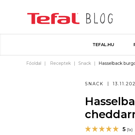
TEFAL.HU
Főoldal
Receptek
Snack
Hasselback burgo
SNACK
13.11.20
Hasselba
cheddarr
5
(1x)