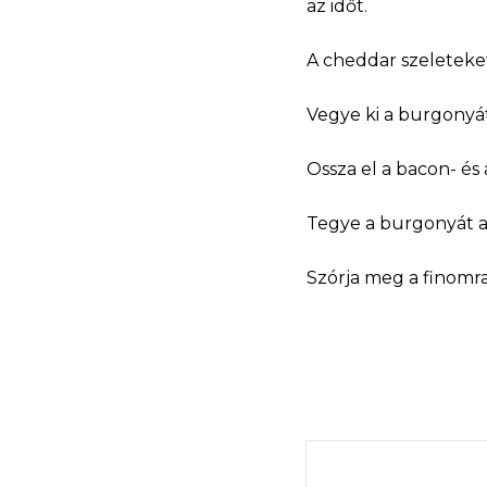
az időt.
A cheddar szeleteket
Vegye ki a burgonyát
Ossza el a bacon- és
Tegye a burgonyát az
Szórja meg a finomra