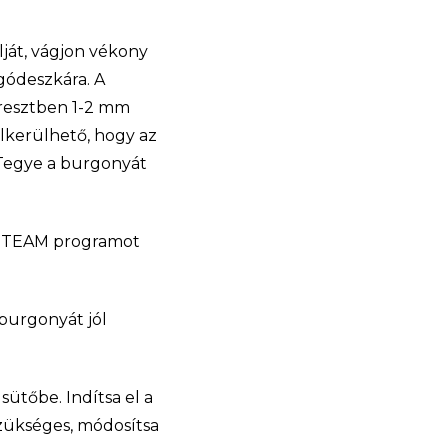
lját, vágjon vékony
ágódeszkára. A
eresztben 1-2 mm
 elkerülhető, hogy az
 Tegye a burgonyát
 a STEAM programot
 burgonyát jól
sütőbe. Indítsa el a
szükséges, módosítsa