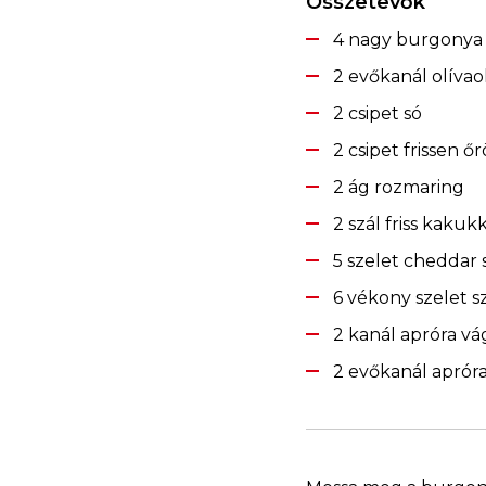
Összetevők
4 nagy burgonya
2 evőkanál olívao
2 csipet só
2 csipet frissen ő
2 ág rozmaring
2 szál friss kakuk
5 szelet cheddar s
6 vékony szelet s
2 kanál apróra v
2 evőkanál aprór