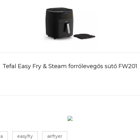
Tefal Easy Fry & Steam forrólevegős sütő FW201
ya
easyfry
airfryer