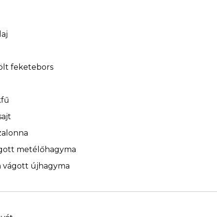
laj
rölt feketebors
kfű
ajt
zalonna
ágott metélőhagyma
a vágott újhagyma