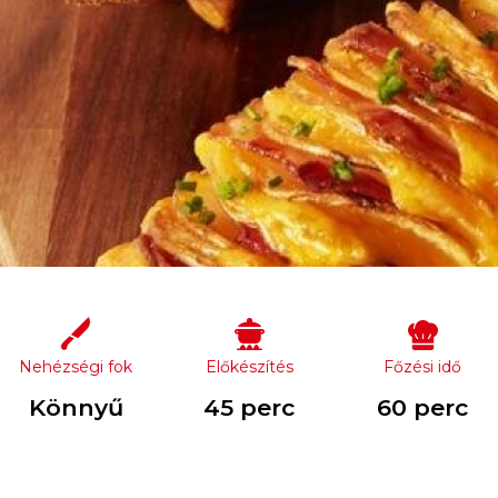
Nehézségi fok
Előkészítés
Főzési idő
Könnyű
45 perc
60 perc