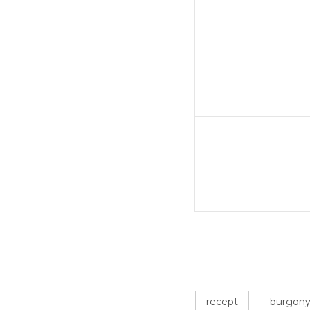
recept
burgon