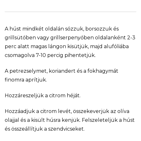
A húst mindkét oldalán sózzuk, borsozzuk és
grillsütőben vagy grillserpenyőben oldalanként 2-3
perc alatt magas lángon kisütjük, majd alufóliába
csomagolva 7-10 percig pihentetjük.
A petrezselymet, koriandert és a fokhagymát
finomra aprítjuk.
Hozzáreszeljük a citrom héját.
Hozzáadjuk a citrom levét, összekeverjük az olíva
olajjal és a kisült húsra kenjük. Felszeleteljük a húst
és összeállítjuk a szendvicseket.