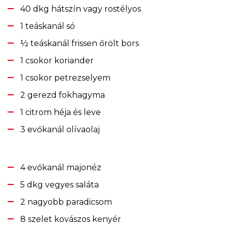
40 dkg hátszín vagy rostélyos
1 teáskanál só
½ teáskanál frissen őrölt bors
1 csokor koriander
1 csokor petrezselyem
2 gerezd fokhagyma
1 citrom héja és leve
3 evőkanál olívaolaj
4 evőkanál majonéz
5 dkg vegyes saláta
2 nagyobb paradicsom
8 szelet kovászos kenyér