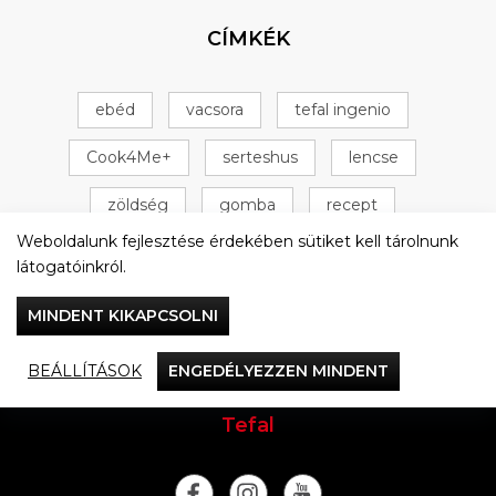
CÍMKÉK
ebéd
vacsora
tefal ingenio
Cook4Me+
serteshus
lencse
zöldség
gomba
recept
Weboldalunk fejlesztése érdekében sütiket kell tárolnunk
Tefal Cook4Me+
csirke
+ 16 következő
látogatóinkról.
MINDENT KIKAPCSOLNI
BEÁLLÍTÁSOK
ENGEDÉLYEZZEN MINDENT
Vacsorázzunk együtt
Tefal