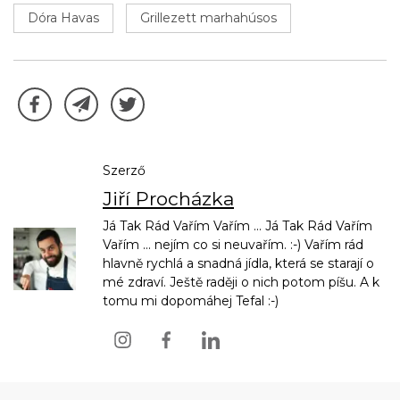
Dóra Havas
Grillezett marhahúsos
Szerző
Jiří Procházka
Já Tak Rád Vařím Vařím ... Já Tak Rád Vařím
Vařím ... nejím co si neuvařím. :-) Vařím rád
hlavně rychlá a snadná jídla, která se starají o
mé zdraví. Ještě raději o nich potom píšu. A k
tomu mi dopomáhej Tefal :-)