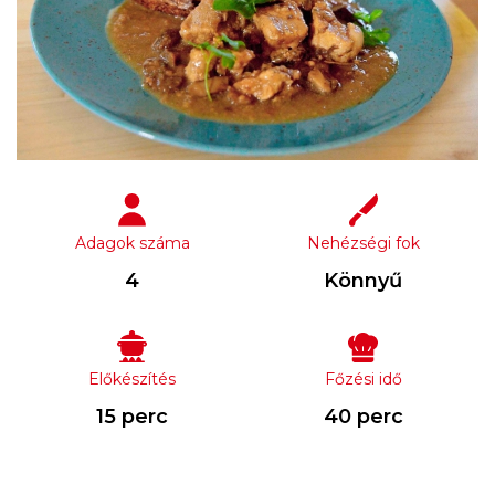
Adagok száma
Nehézségi fok
4
Könnyű
Előkészítés
Főzési idő
15 perc
40 perc