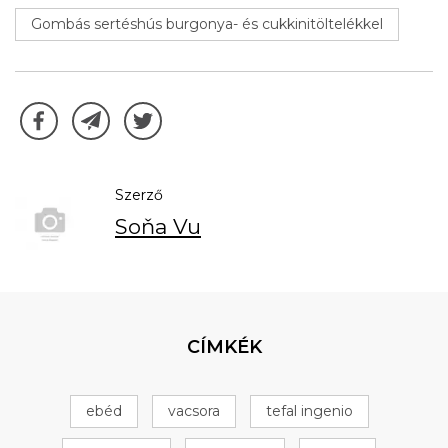
Gombás sertéshús burgonya- és cukkinitöltelékkel
Szerző
Soňa Vu
CÍMKÉK
ebéd
vacsora
tefal ingenio