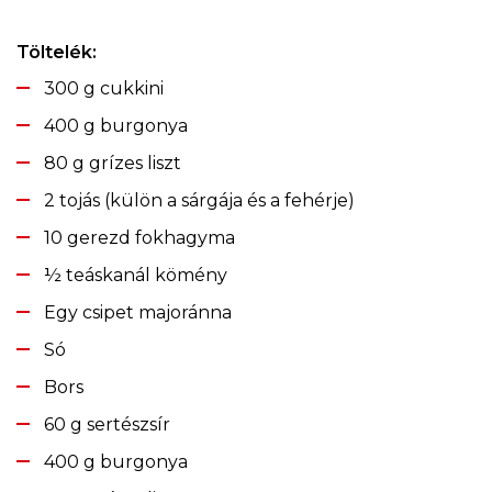
Töltelék:
300 g cukkini
400 g burgonya
80 g grízes liszt
2 tojás (külön a sárgája és a fehérje)
10 gerezd fokhagyma
½ teáskanál kömény
Egy csipet majoránna
Só
Bors
60 g sertészsír
400 g burgonya