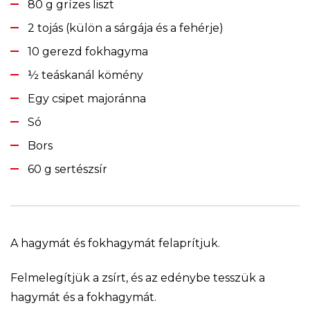
80 g grízes liszt
2 tojás (külön a sárgája és a fehérje)
10 gerezd fokhagyma
½ teáskanál kömény
Egy csipet majoránna
Só
Bors
60 g sertészsír
A hagymát és fokhagymát felaprítjuk.
Felmelegítjük a zsírt, és az edénybe tesszük a
hagymát és a fokhagymát.