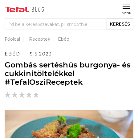
Menu
KERESÉS
Főoldal
Receptek
Ebéd
EBÉD
9.5.2023
Gombás sertéshús burgonya- és
cukkinitöltelékkel
#TefalOsziReceptek