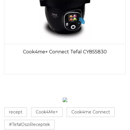
Cook4me+ Connect Tefal CY855830
recept
Cook4Me+
Cook4me Connect
#TefalOsziReceptek