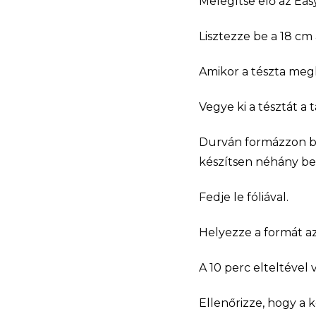
Melegítse elő az Easy
Lisztezze be a 18 cm
Amikor a tészta megke
Vegye ki a tésztát a 
Durván formázzon bel
készítsen néhány bev
Fedje le fóliával.
Helyezze a formát az
A 10 perc elteltével 
Ellenőrizze, hogy a 