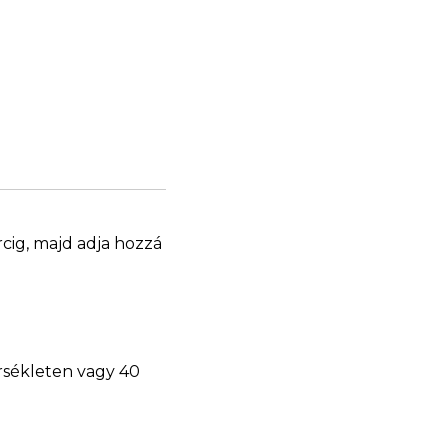
rcig, majd adja hozzá
érsékleten vagy 40