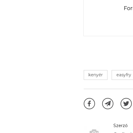
For
kenyér
easyfry
Szerző