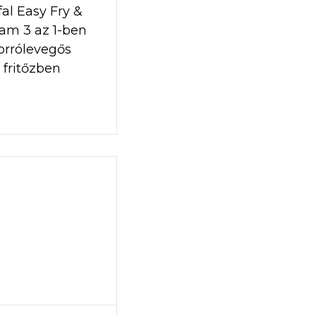
fal Easy Fry &
am 3 az 1-ben
orrólevegős
fritőzben