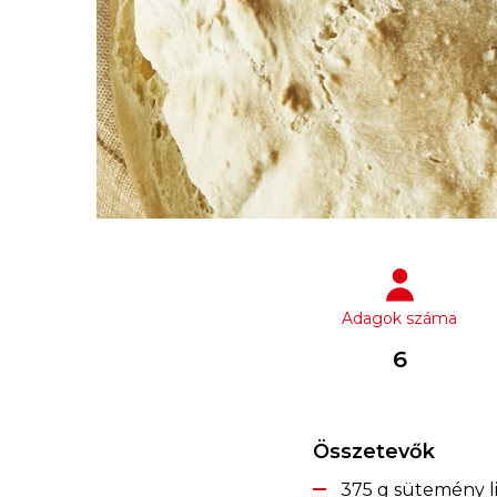
Adagok száma
6
Összetevők
375 g sütemény li