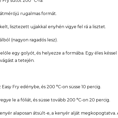
 Fry sütőt 200 °C-ra.
 átmérőjű rugalmas formát.
lt, lisztezett ujjakkal enyhén vigye fel rá a lisztet.
tálból (nagyon ragadós lesz).
őle egy golyót, és helyezze a formába. Egy éles késsel 
ágást a tetején.
 Easy Fry edénybe, és 200 °C-on süsse 10 percig.
vegye le a fóliát, és süsse tovább 200 °C-on 20 percig.
kenyér alaposan átsült-e, a kenyér alját megkopogtatva. 