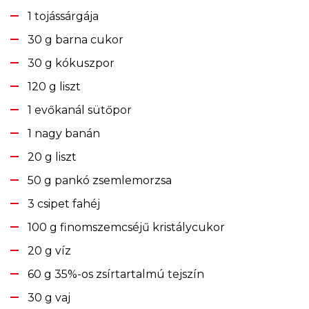
1 tojássárgája
30 g barna cukor
30 g kókuszpor
120 g liszt
1 evőkanál sütőpor
1 nagy banán
20 g liszt
50 g pankó zsemlemorzsa
3 csipet fahéj
100 g finomszemcséjű kristálycukor
20 g víz
60 g 35%-os zsírtartalmú tejszín
30 g vaj