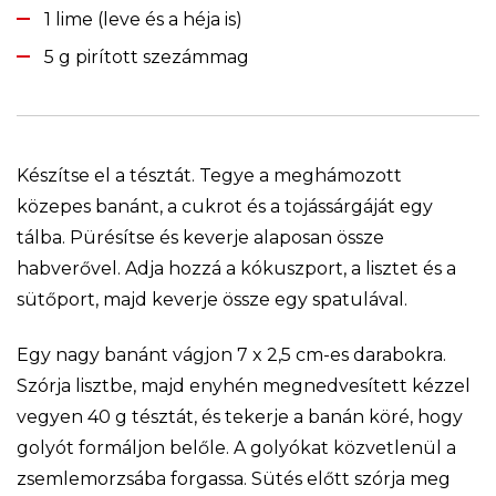
1 lime (leve és a héja is)
5 g pirított szezámmag
Készítse el a tésztát. Tegye a meghámozott
közepes banánt, a cukrot és a tojássárgáját egy
tálba. Pürésítse és keverje alaposan össze
habverővel. Adja hozzá a kókuszport, a lisztet és a
sütőport, majd keverje össze egy spatulával.
Egy nagy banánt vágjon 7 x 2,5 cm-es darabokra.
Szórja lisztbe, majd enyhén megnedvesített kézzel
vegyen 40 g tésztát, és tekerje a banán köré, hogy
golyót formáljon belőle. A golyókat közvetlenül a
zsemlemorzsába forgassa. Sütés előtt szórja meg