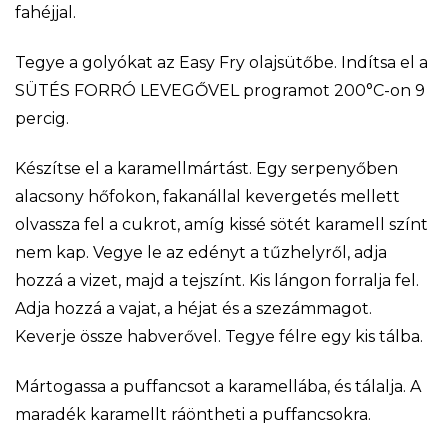
fahéjjal.
Tegye a golyókat az Easy Fry olajsütőbe. Indítsa el a
SÜTÉS FORRÓ LEVEGŐVEL programot 200°C-on 9
percig.
Készítse el a karamellmártást. Egy serpenyőben
alacsony hőfokon, fakanállal kevergetés mellett
olvassza fel a cukrot, amíg kissé sötét karamell színt
nem kap. Vegye le az edényt a tűzhelyről, adja
hozzá a vizet, majd a tejszínt. Kis lángon forralja fel.
Adja hozzá a vajat, a héjat és a szezámmagot.
Keverje össze habverővel. Tegye félre egy kis tálba.
Mártogassa a puffancsot a karamellába, és tálalja. A
maradék karamellt ráöntheti a puffancsokra.