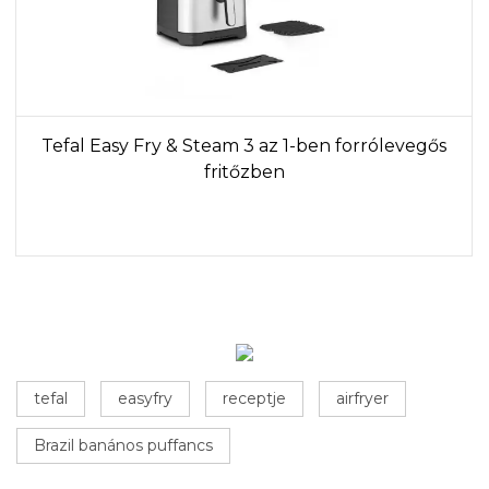
Tefal Easy Fry & Steam 3 az 1-ben forrólevegős
fritőzben
tefal
easyfry
receptje
airfryer
Brazil banános puffancs