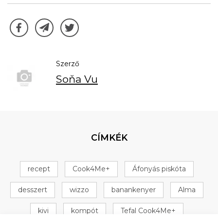
Szerző
Soňa Vu
CÍMKÉK
recept
Cook4Me+
Áfonyás piskóta
desszert
wizzo
banankenyer
Alma
kivi
kompót
Tefal Cook4Me+