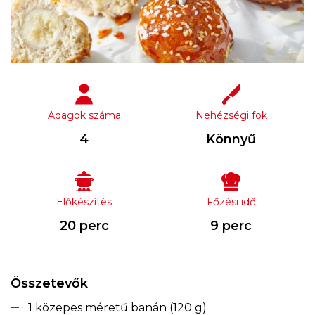
Adagok száma
Nehézségi fok
4
Könnyű
Előkészítés
Főzési idő
20 perc
9 perc
Összetevők
1 közepes méretű banán (120 g)