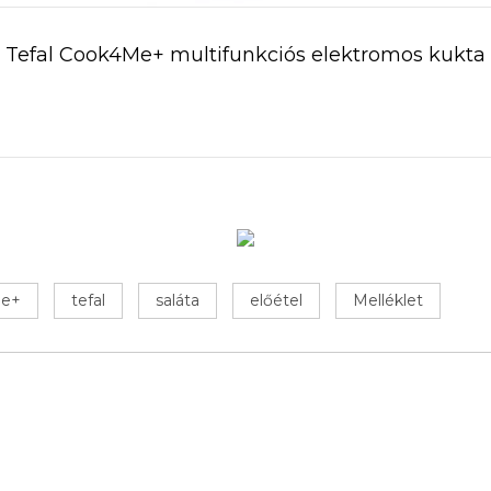
Tefal Cook4Me+ multifunkciós elektromos kukta
e+
tefal
saláta
előétel
Melléklet