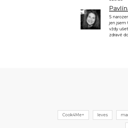
Pavlí
S narozen
jen jsem 
vždy ušet
zdravé d
Cook4Me+
leves
ma