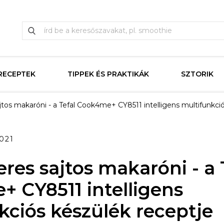
RECEPTEK
TIPPEK ÉS PRAKTIKÁK
SZTORIK
jtos makaróni - a Tefal Cook4me+ CY8511 intelligens multifunkci
2021
res sajtos makaróni - a 
 CY8511 intelligens
kciós készülék receptje