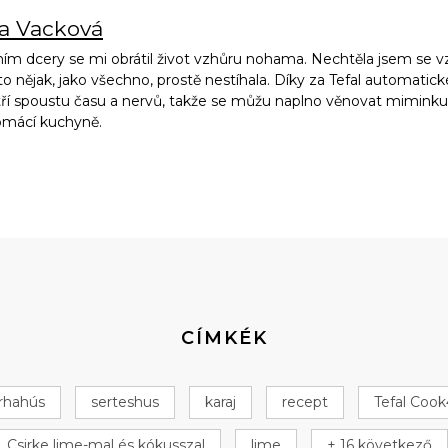
na Vacková
ím dcery se mi obrátil život vzhůru nohama. Nechtěla jsem se vz
to nějak, jako všechno, prostě nestíhala. Díky za Tefal automatic
ří spoustu času a nervů, takže se můžu naplno věnovat miminku, 
omácí kuchyně.
CÍMKÉK
rhahús
serteshus
karaj
recept
Tefal Coo
Csirke lime-mal és kókusszal
lime
+ 16 következő