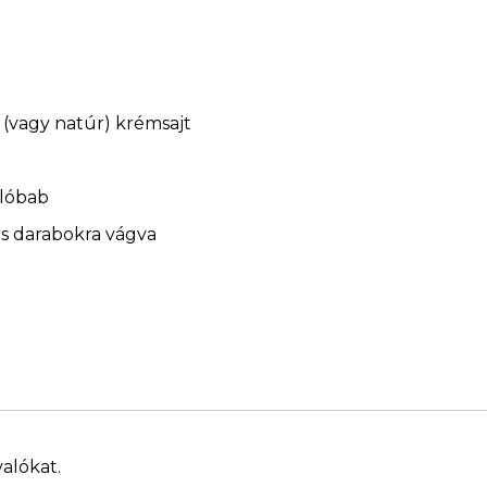
 (vagy natúr) krémsajt
 lóbab
-s darabokra vágva
valókat.