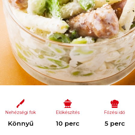
Nehézségi fok
Előkészítés
Főzési idő
Könnyű
10 perc
5 perc