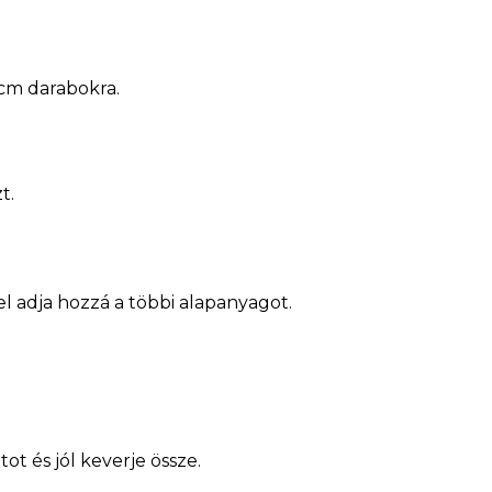
 cm darabokra.
.
t.
el adja hozzá a többi alapanyagot.
ot és jól keverje össze.