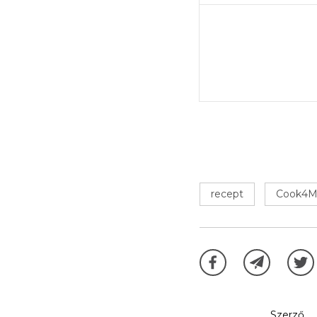
recept
Cook4M
Szerző