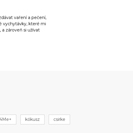
dávat vaření a pečení,
ké vychytávky, které mi
a zároveň si užívat
k4Me+
kókusz
csirke