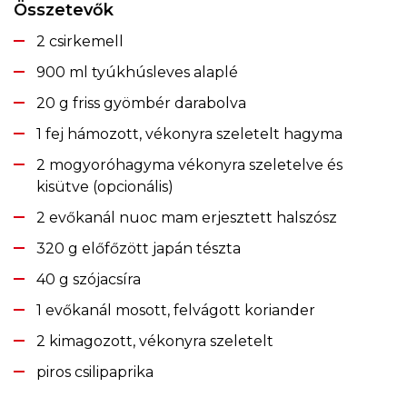
Összetevők
2 csirkemell
900 ml tyúkhúsleves alaplé
20 g friss gyömbér darabolva
1 fej hámozott, vékonyra szeletelt hagyma
2 mogyoróhagyma vékonyra szeletelve és
kisütve (opcionális)
2 evőkanál nuoc mam erjesztett halszósz
320 g előfőzött japán tészta
40 g szójacsíra
1 evőkanál mosott, felvágott koriander
2 kimagozott, vékonyra szeletelt
piros csilipaprika