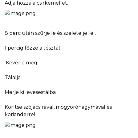
Adja hozzá a csirkemellet.
8 perc után szűrje le és szeletelje fel.
1 percig főzze a tésztát.
Keverje meg.
Tálalja.
Merje ki levesestálba.
Körítse szójacsírával, mogyoróhagymával és
korianderrel.