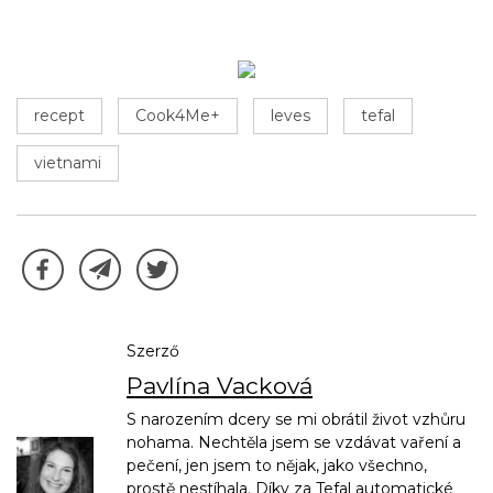
recept
Cook4Me+
leves
tefal
vietnami
Szerző
Pavlína Vacková
S narozením dcery se mi obrátil život vzhůru
nohama. Nechtěla jsem se vzdávat vaření a
pečení, jen jsem to nějak, jako všechno,
prostě nestíhala. Díky za Tefal automatické