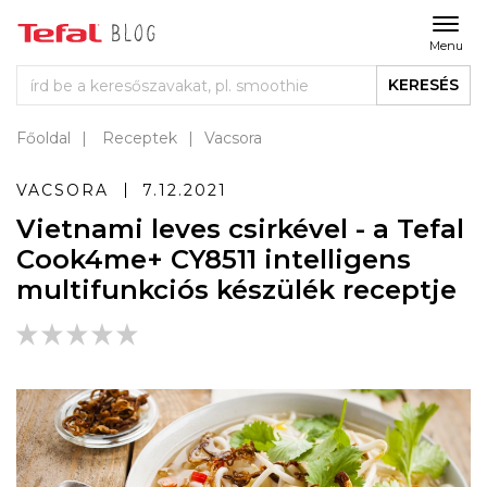
Menu
KERESÉS
Főoldal
Receptek
Vacsora
VACSORA
7.12.2021
Vietnami leves csirkével - a Tefal
Cook4me+ CY8511 intelligens
multifunkciós készülék receptje