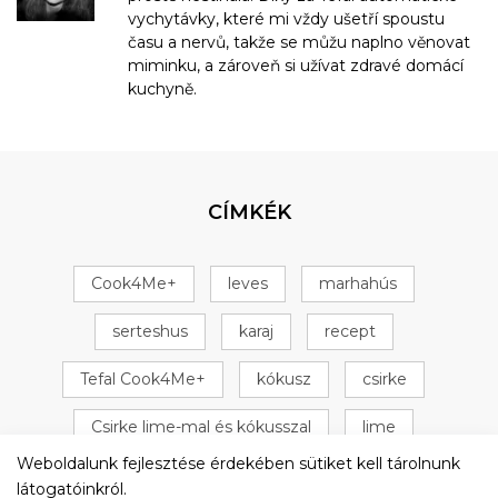
vychytávky, které mi vždy ušetří spoustu
času a nervů, takže se můžu naplno věnovat
miminku, a zároveň si užívat zdravé domácí
kuchyně.
CÍMKÉK
Cook4Me+
leves
marhahús
serteshus
karaj
recept
Tefal Cook4Me+
kókusz
csirke
Csirke lime-mal és kókusszal
lime
Weboldalunk fejlesztése érdekében sütiket kell tárolnunk
+ 16 következő
látogatóinkról.