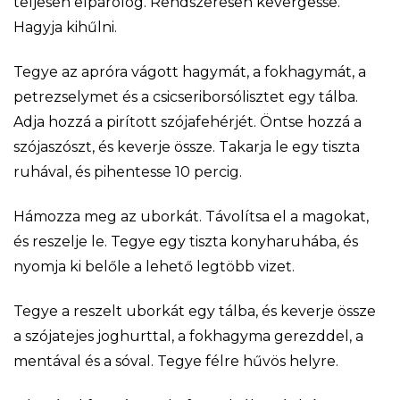
teljesen elpárolog. Rendszeresen kevergesse.
Hagyja kihűlni.
Tegye az apróra vágott hagymát, a fokhagymát, a
petrezselymet és a csicseriborsólisztet egy tálba.
Adja hozzá a pirított szójafehérjét. Öntse hozzá a
szójaszószt, és keverje össze. Takarja le egy tiszta
ruhával, és pihentesse 10 percig.
Hámozza meg az uborkát. Távolítsa el a magokat,
és reszelje le. Tegye egy tiszta konyharuhába, és
nyomja ki belőle a lehető legtöbb vizet.
Tegye a reszelt uborkát egy tálba, és keverje össze
a szójatejes joghurttal, a fokhagyma gerezddel, a
mentával és a sóval. Tegye félre hűvös helyre.