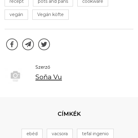
recept
pots and pans
cookware
vegán
Vegán köfte
Szerző
Soňa Vu
CÍMKÉK
ebéd
vacsora
tefal ingenio