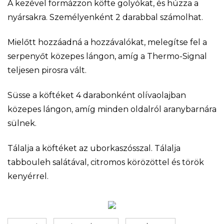
A kezével formázzon köfte golyókat, és húzza a
nyársakra. Személyenként 2 darabbal számolhat.
Mielőtt hozzáadná a hozzávalókat, melegítse fel a
serpenyőt közepes lángon, amíg a Thermo-Signal
teljesen pirosra vált.
Süsse a köftéket 4 darabonként olívaolajban
közepes lángon, amíg minden oldalról aranybarnára
sülnek.
Tálalja a köftéket az uborkaszósszal. Tálalja
tabbouleh salátával, citromos körözöttel és török
kenyérrel.