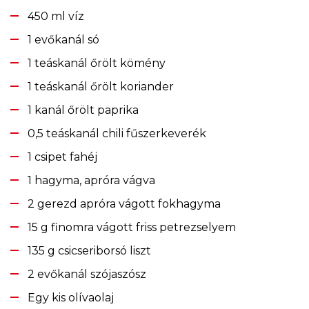
450 ml víz
1 evőkanál só
1 teáskanál őrölt kömény
1 teáskanál őrölt koriander
1 kanál őrölt paprika
0,5 teáskanál chili fűszerkeverék
1 csipet fahéj
1 hagyma, apróra vágva
2 gerezd apróra vágott fokhagyma
15 g finomra vágott friss petrezselyem
135 g csicseriborsó liszt
2 evőkanál szójaszósz
Egy kis olívaolaj