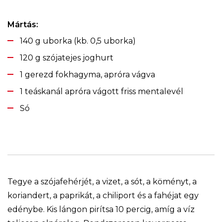
Mártás:
140 g uborka (kb. 0,5 uborka)
120 g szójatejes joghurt
1 gerezd fokhagyma, apróra vágva
1 teáskanál apróra vágott friss mentalevél
Só
Tegye a szójafehérjét, a vizet, a sót, a köményt, a
koriandert, a paprikát, a chiliport és a fahéjat egy
edénybe. Kis lángon pirítsa 10 percig, amíg a víz