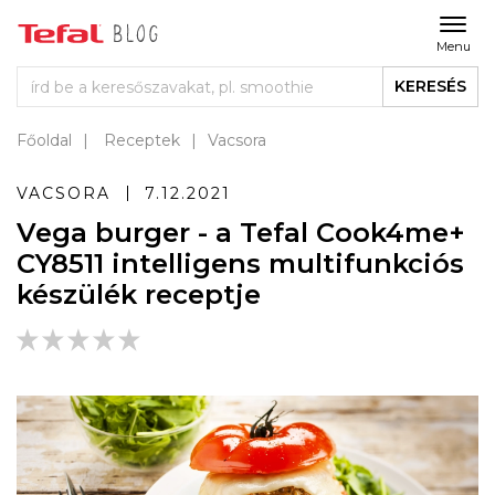
Menu
KERESÉS
Főoldal
Receptek
Vacsora
VACSORA
7.12.2021
Vega burger - a Tefal Cook4me+
CY8511 intelligens multifunkciós
készülék receptje