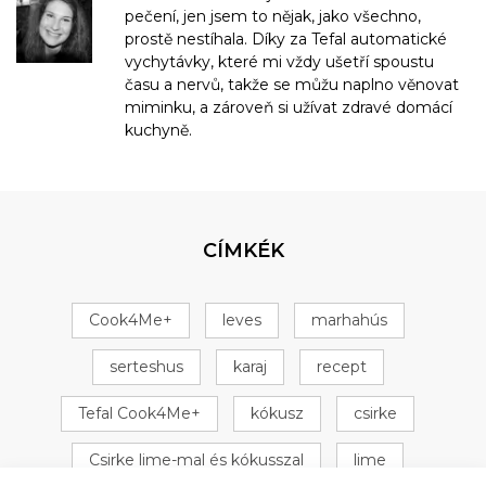
pečení, jen jsem to nějak, jako všechno,
prostě nestíhala. Díky za Tefal automatické
vychytávky, které mi vždy ušetří spoustu
času a nervů, takže se můžu naplno věnovat
miminku, a zároveň si užívat zdravé domácí
kuchyně.
CÍMKÉK
Cook4Me+
leves
marhahús
serteshus
karaj
recept
Tefal Cook4Me+
kókusz
csirke
Csirke lime-mal és kókusszal
lime