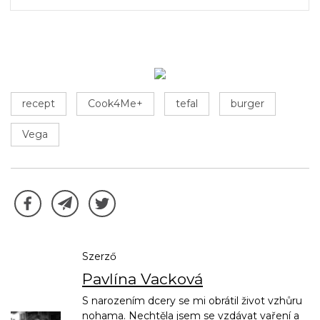
recept
Cook4Me+
tefal
burger
Vega
Szerző
Pavlína Vacková
S narozením dcery se mi obrátil život vzhůru
nohama. Nechtěla jsem se vzdávat vaření a