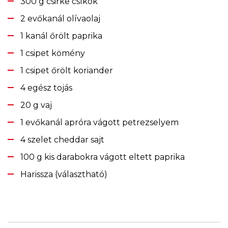
300 g csirke csíkok
2 evőkanál olívaolaj
1 kanál őrölt paprika
1 csipet kömény
1 csipet őrölt koriander
4 egész tojás
20 g vaj
1 evőkanál apróra vágott petrezselyem
4 szelet cheddar sajt
100 g kis darabokra vágott eltett paprika
Harissza (választható)