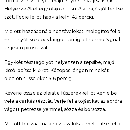
formázzon 6 golyót, majd enyhén nyújtsa ki őket.
Helyezze őket egy olajozott sütőlapra, és jól terítse
szét. Fedje le, és hagyja kelni 45 percig.
Mielőtt hozzáadná a hozzávalókat, melegítse fel a
serpenyőt közepes lángon, amíg a Thermo-Signal
teljesen pirosra vált.
Egy-két tésztagolyót helyezzen a tepsibe, majd
kissé lapítsa ki őket. Közepes lángon mindkét
oldalon süsse őket 5-6 percig.
Keverje össze az olajat a fűszerekkel, és kenje be
vele a csirkés tésztát. Verje fel a tojásokat az apróra
vágott petrezselyemmel, sózza és borsozza.
Mielőtt hozzáadná a hozzávalókat, melegítse fel a