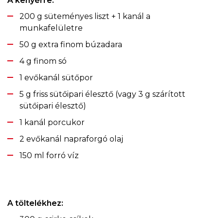
A kenyérre:
200 g süteményes liszt + 1 kanál a
munkafelületre
50 g extra finom búzadara
4 g finom só
1 evőkanál sütőpor
5 g friss sütőipari élesztő (vagy 3 g szárított
sütőipari élesztő)
1 kanál porcukor
2 evőkanál napraforgó olaj
150 ml forró víz
A töltelékhez: