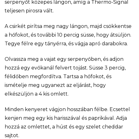
serpenyőt közepes lángon, amíg a Thermo-Signal
teljesen pirosra vált.
A csirkét pirítsa meg nagy lángon, majd csökkentse
a hőfokot, és további 10 percig süsse, hogy átsüljön.
Tegye félre egy tányérra, és vágja apró darabokra.
Olvassza meg a vajat egy serpenyőben, és adjon
hozzá egy evőkanál felvert tojást. Süsse 3 percig,
félidőben megfordítva. Tartsa a hőfokot, és
ismételje meg ugyanezt az eljárást, hogy
elkészüljön a 4 kis omlett.
Minden kenyeret vágjon hosszában félbe. Ecsettel
kenjen meg egy kis harisszával és paprikával. Adja
hozzá az omlettet, a húst és egy szelet cheddar
sajtot.