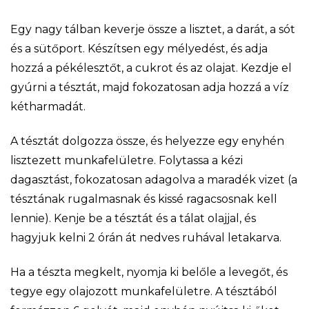
Egy nagy tálban keverje össze a lisztet, a darát, a sót
és a sütőport. Készítsen egy mélyedést, és adja
hozzá a pékélesztőt, a cukrot és az olajat. Kezdje el
gyúrni a tésztát, majd fokozatosan adja hozzá a víz
kétharmadát.
A tésztát dolgozza össze, és helyezze egy enyhén
lisztezett munkafelületre. Folytassa a kézi
dagasztást, fokozatosan adagolva a maradék vizet (a
tésztának rugalmasnak és kissé ragacsosnak kell
lennie). Kenje be a tésztát és a tálat olajjal, és
hagyjuk kelni 2 órán át nedves ruhával letakarva.
Ha a tészta megkelt, nyomja ki belőle a levegőt, és
tegye egy olajozott munkafelületre. A tésztából