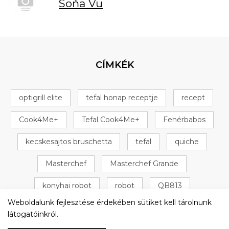
Soňa Vu
CÍMKÉK
optigrill elite
tefal honap receptje
recept
Cook4Me+
Tefal Cook4Me+
Fehérbabos
kecskesajtos bruschetta
tefal
quiche
Masterchef
Masterchef Grande
konyhai robot
robot
QB813
Weboldalunk fejlesztése érdekében sütiket kell tárolnunk
Omlós tészta
+ 16 következő
látogatóinkról.