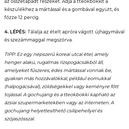
az összetapadt részeket. Adja a tteokbokkit a
készülékhez a mártással és a gombával együtt, és
főzze 12 percig.
4. LÉPÉS:
Tálalja az ételt apróra vágott újhagymával
és szezámmaggal megszórva.
TIPP: Ez egy népszerű koreai utcai étel, amely
henger alakú, rugalmas rizspogácsákból áll,
amelyeket fűszeres, édes mártással vonnak be,
gyakran más hozzávalókkal, például eomukkal
(halpogácsával), zöldségekkel vagy keményre főtt
tojással. A gochujang és a tteokbokki kapható az
ázsiai szupermarketekben vagy az interneten. A
gochujang helyettesíthető csilipehellyel és
szójaszósszal.