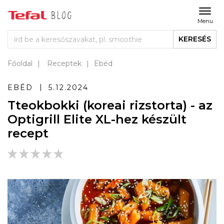
Menu
KERESÉS
Főoldal
Receptek
Ebéd
EBÉD
5.12.2024
Tteokbokki (koreai rizstorta) - az
Optigrill Elite XL-hez készült
recept