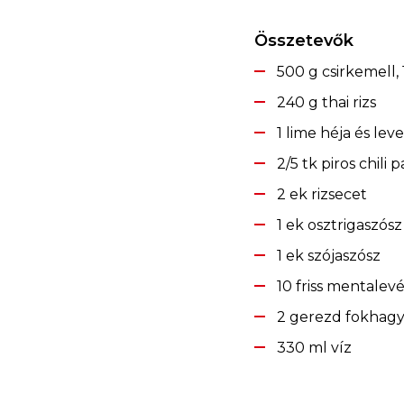
Összetevők
500 g csirkemell,
240 g thai rizs
1 lime héja és leve
2/5 tk piros chili p
2 ek rizsecet
1 ek osztrigaszósz
1 ek szójaszósz
10 friss mentalev
2 gerezd fokhagym
330 ml víz