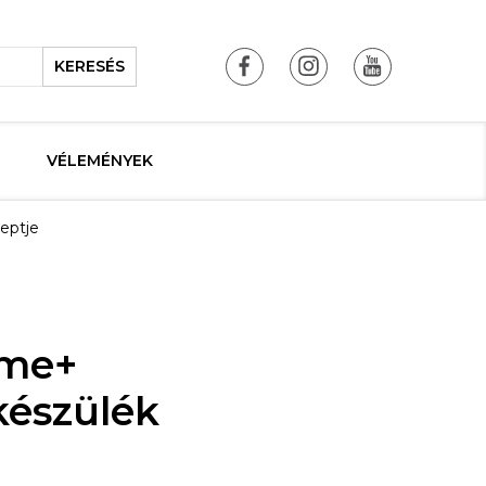
KERESÉS
VÉLEMÉNYEK
ceptje
4me+
készülék