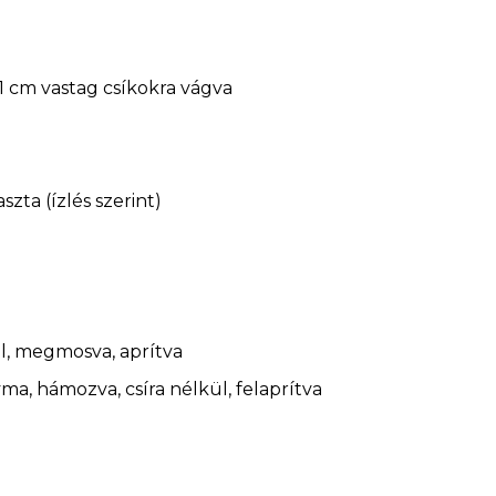
 1 cm vastag csíkokra vágva
aszta (ízlés szerint)
él, megmosva, aprítva
a, hámozva, csíra nélkül, felaprítva