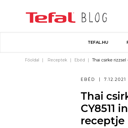
TEFAL.HU
Főoldal
Receptek
Ebéd
Thai csirke rizzse
EBÉD
7.12.2021
Thai csir
CY8511 i
receptje