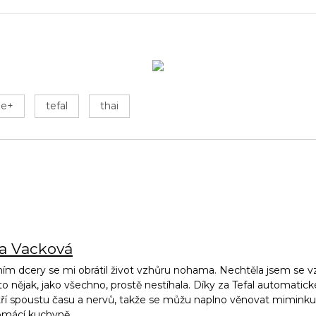
e+
tefal
thai
na Vacková
ím dcery se mi obrátil život vzhůru nohama. Nechtěla jsem se vz
to nějak, jako všechno, prostě nestíhala. Díky za Tefal automatic
ří spoustu času a nervů, takže se můžu naplno věnovat miminku, 
omácí kuchyně.