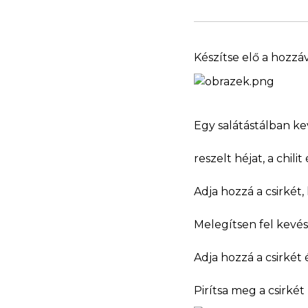
Készítse elő a hozzá
Egy salátástálban kev
reszelt héjat, a chili
Adja hozzá a csirkét,
Melegítsen fel kevés
Adja hozzá a csirkét 
Pirítsa meg a csirké