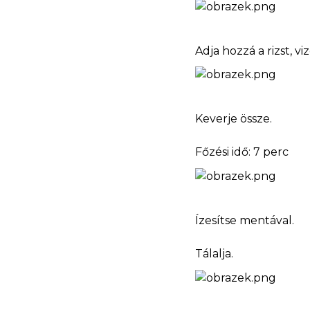
Adja hozzá a rizst, vi
Keverje össze.
Főzési idő: 7 perc
Ízesítse mentával.
Tálalja.