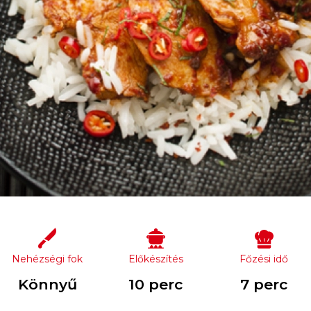
Nehézségi fok
Előkészítés
Főzési idő
Könnyű
10 perc
7 perc