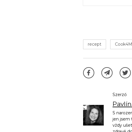
recept
Cook4M
Szerző
Pavlí
S narozen
jen jsem 
vždy ušet
zdravé d