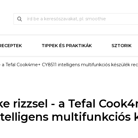
RECEPTEK
TIPPEK ÉS PRAKTIKÁK
SZTORIK
l - a Tefal Cook4me+ CY8511 intelligens multifunkciós készülék re
ke rizzsel - a Tefal Cook
ntelligens multifunkciós 