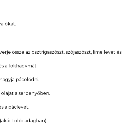
valókat.
erje össze az osztrigaszószt, szójaszószt, lime levet és
t és a fokhagymát.
 hagyja pácolódni.
 olajat a serpenyőben.
és a páclevet.
t (akár több adagban).