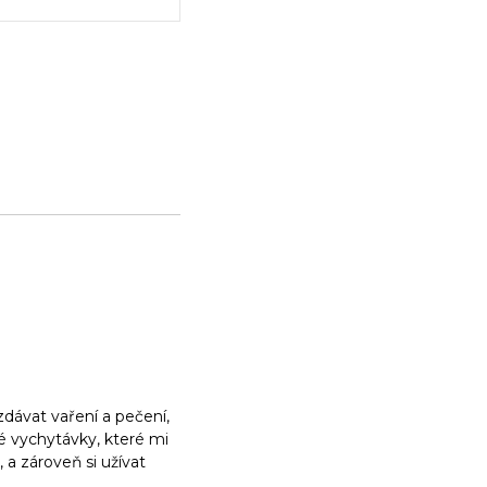
dávat vaření a pečení,
ké vychytávky, které mi
a zároveň si užívat