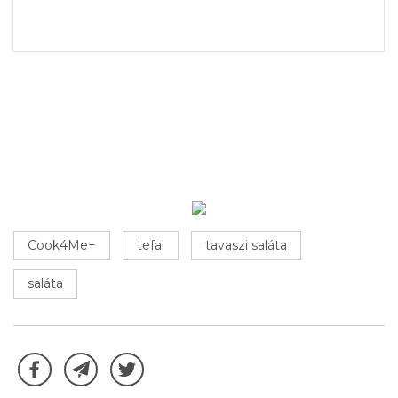
Cook4Me+
tefal
tavaszi saláta
saláta