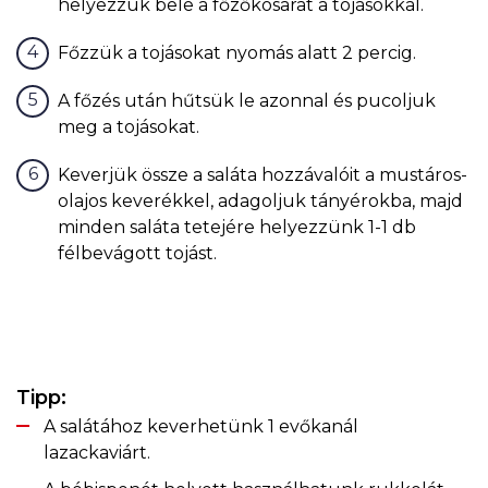
helyezzük bele a főzőkosarat a tojásokkal.
Főzzük a tojásokat nyomás alatt 2 percig.
A főzés után hűtsük le azonnal és pucoljuk
meg a tojásokat.
Keverjük össze a saláta hozzávalóit a mustáros-
olajos keverékkel, adagoljuk tányérokba, majd
minden saláta tetejére helyezzünk 1-1 db
félbevágott tojást.
Tipp:
A salátához keverhetünk 1 evőkanál
lazackaviárt.