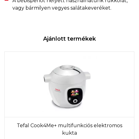
A bébispenót helyett használhatunk rukkolát,
vagy bármilyen vegyes salátakeveréket.
Ajánlott termékek
Tefal Cook4Me+ multifunkciós elektromos
kukta