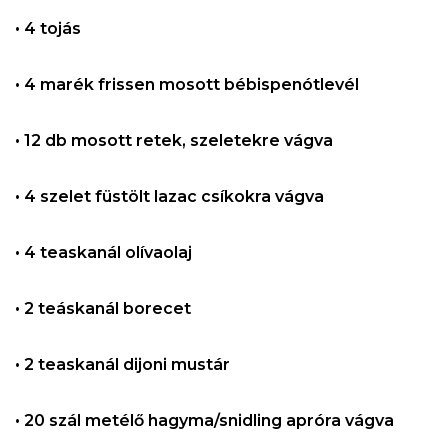
• 4 tojás
• 4 marék frissen mosott bébispenótlevél
• 12 db mosott retek, szeletekre vágva
• 4 szelet füstölt lazac csíkokra vágva
• 4 teaskanál olívaolaj
• 2 teáskanál borecet
• 2 teaskanál dijoni mustár
• 20 szál metélő hagyma/snidling apróra vágva