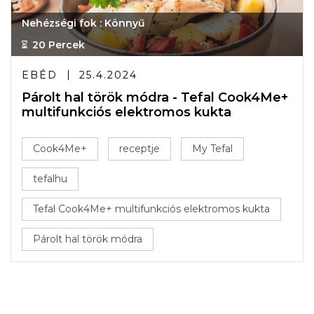
Nehézségi fok : Könnyű
20 Percek
EBÉD
25.4.2024
Párolt hal török módra - Tefal Cook4Me+
multifunkciós elektromos kukta
Cook4Me+
receptje
My Tefal
tefalhu
Tefal Cook4Me+ multifunkciós elektromos kukta
Párolt hal török módra