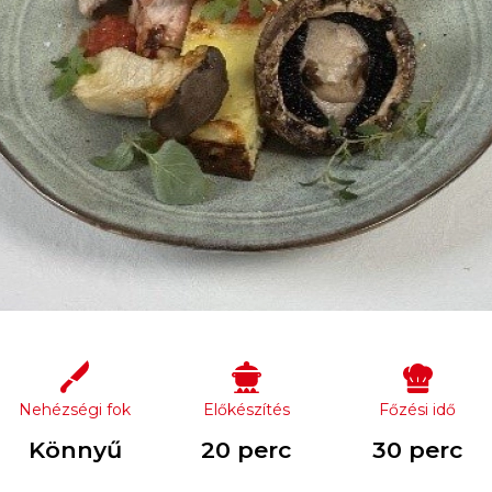
Nehézségi fok
Előkészítés
Főzési idő
Könnyű
20 perc
30 perc