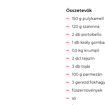
Összetevők
150 g pulykamell
120 g szalonna
2 db portobello
1 db király gomba
0,5 kg krumpli
2 dcl tejszín
3 db tojás
100 g parmezán
3 gerezd fokhag
fűszernövények
só