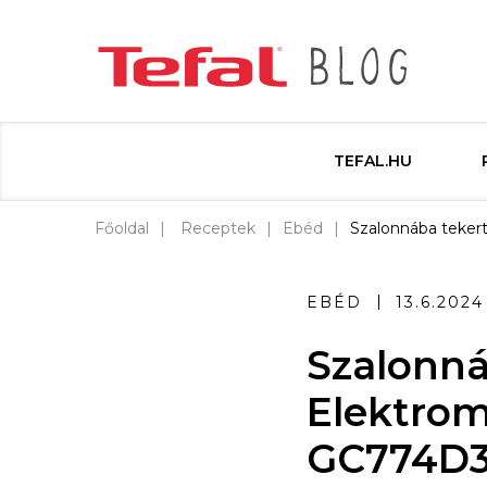
TEFAL.HU
Főoldal
Receptek
Ebéd
Szalonnába tekert 
EBÉD
13.6.2024
Szalonná
Elektromo
GC774D