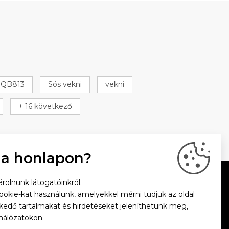
QB813
Sós vekni
vekni
+ 16 következő
 a honlapon?
rolnunk látogatóinkról.
cookie-kat használunk, amelyekkel mérni tudjuk az oldal
zkedő tartalmakat és hirdetéseket jeleníthetünk meg,
hálózatokon.