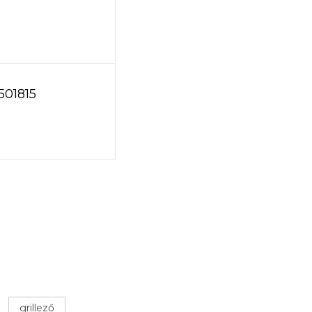
501815
grillező