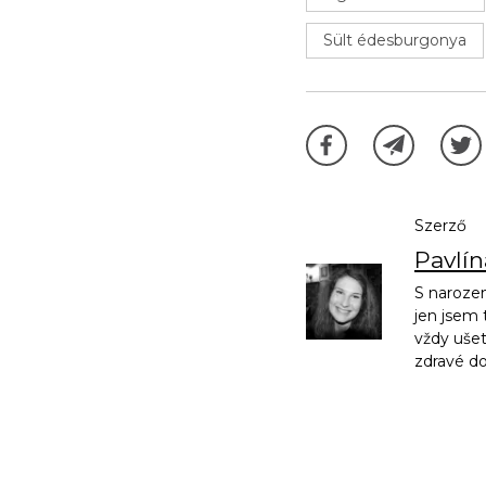
Sült édesburgonya
Szerző
Pavlí
S narozen
jen jsem 
vždy ušet
zdravé d