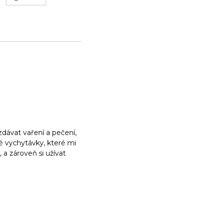
dávat vaření a pečení,
ké vychytávky, které mi
a zároveň si užívat