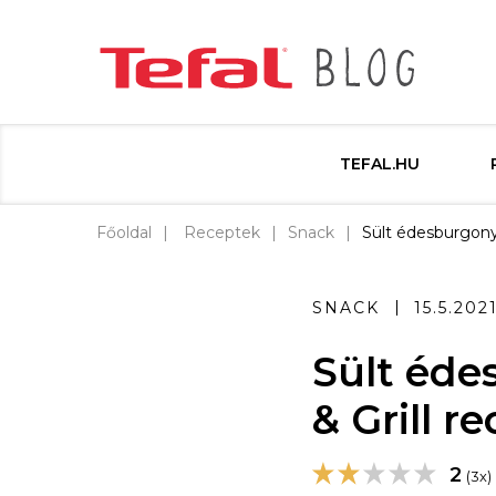
TEFAL.HU
Főoldal
Receptek
Snack
Sült édesburgonya
SNACK
15.5.202
Sült éde
& Grill r
2
(3x)