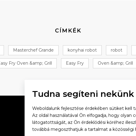
CÍMKÉK
Masterchef Grande
konyhai robot
robot
asy Fry Oven &amp; Grill
Easy Fry
Oven &amp; Grill
Tudna segíteni nekünk
Weboldalunk fejlesztése érdekében sütiket kell tá
Az oldal használatával Ön elfogadja, hogy olyan 
látogatottságát, az Ön érdeklődési köréhez illes
Vacsorázzunk együtt
továbbá megoszthatjuk a tartalmat a közösségi 