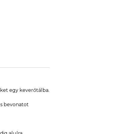
eket egy keverőtálba.
tes bevonatot
ig alulra.