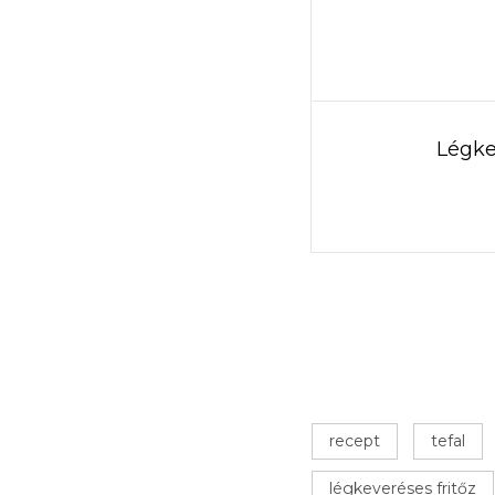
Légke
recept
tefal
légkeveréses fritőz