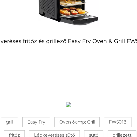
veréses fritőz és grillező Easy Fry Oven & Grill FW
grill
Easy Fry
Oven &amp; Grill
FW5018
fritőz
Légkeveréses sütő
sütő
grillezett