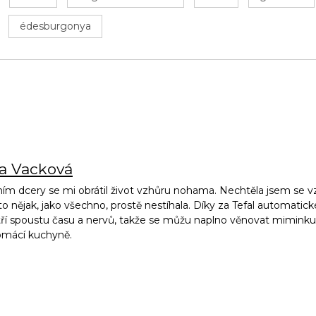
édesburgonya
na Vacková
ím dcery se mi obrátil život vzhůru nohama. Nechtěla jsem se vz
to nějak, jako všechno, prostě nestíhala. Díky za Tefal automatic
ří spoustu času a nervů, takže se můžu naplno věnovat miminku, 
omácí kuchyně.