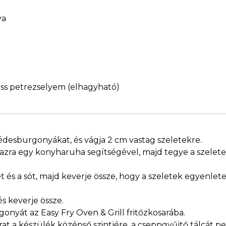
ya
iss petrezselyem (elhagyható)
édesburgonyákat, és vágja 2 cm vastag szeletekre.
razra egy konyharuha segítségével, majd tegye a szelet
tet és a sót, majd keverje össze, hogy a szeletek egyenle
és keverje össze.
onyát az Easy Fry Oven & Grill fritőzkosarába.
at a készülék középső szintjére, a cseppgyűjtő tálcát ped