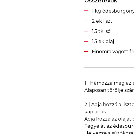
Összetevők
1 kg édesburgon
2 ek liszt
1,5 tk. só
1,5 ek olaj
Finomra vágott fr
1 | Hámozza meg az 
Alaposan törölje szá
2 | Adja hozzá a lisz
kapjanak.
Adja hozzá az olajat 
Tegye át az édesburg
Helyezze a sütőkosar