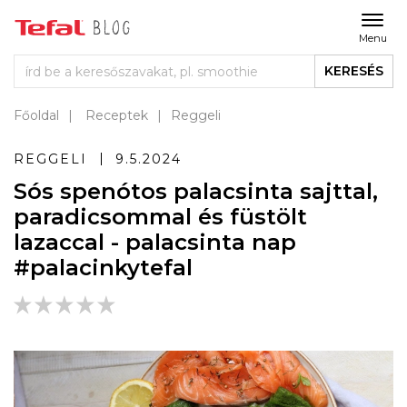
Menu
KERESÉS
Főoldal
Receptek
Reggeli
REGGELI
9.5.2024
Sós spenótos palacsinta sajttal,
paradicsommal és füstölt
lazaccal - palacsinta nap
#palacinkytefal