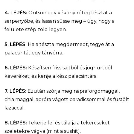
4. LÉPÉS:
Öntsön egy vékony réteg tésztát a
serpenyőbe, és lassan süsse meg – úgy, hogy a
felülete szép zöld legyen.
5. LÉPÉS:
Ha a tészta megdermedt, tegye át a
palacsintát egy tányérra.
6. LÉPÉS:
Készítsen friss sajtból és joghurtból
keveréket, és kenje a kész palacsintára.
7. LÉPÉS:
Ezután szórja meg napraforgómaggal,
chia maggal, apróra vágott paradicsommal és füstölt
lazaccal.
8. LÉPÉS:
Tekerje fel és tálalja a tekercseket
szeletekre vágva (mint a sushit).