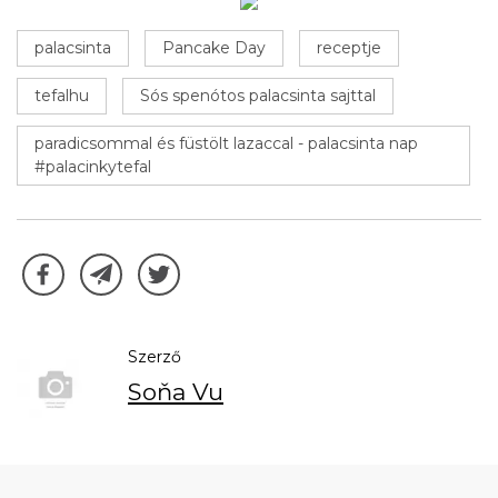
palacsinta
Pancake Day
receptje
tefalhu
Sós spenótos palacsinta sajttal
paradicsommal és füstölt lazaccal - palacsinta nap
#palacinkytefal
Szerző
Soňa Vu