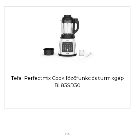
Tefal Perfectmix Cook főzőfunkciós turmixgép
BL83SD30