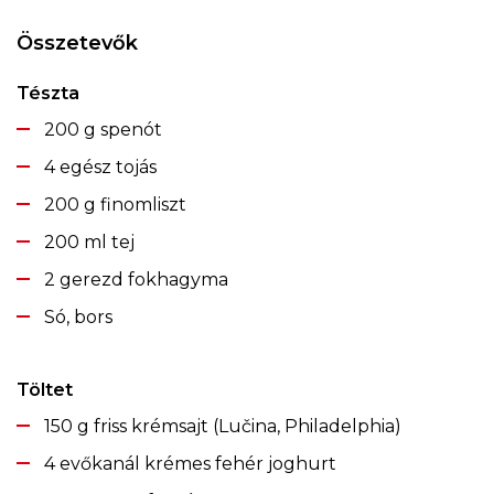
Összetevők
Tészta
200 g spenót
4 egész tojás
200 g finomliszt
200 ml tej
2 gerezd fokhagyma
Só, bors
Töltet
150 g friss krémsajt (Lučina, Philadelphia)
4 evőkanál krémes fehér joghurt