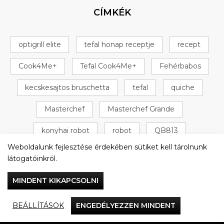
CÍMKÉK
optigrill elite
tefal honap receptje
recept
Cook4Me+
Tefal Cook4Me+
Fehérbabos
kecskesajtos bruschetta
tefal
quiche
Masterchef
Masterchef Grande
konyhai robot
robot
QB813
Weboldalunk fejlesztése érdekében sütiket kell tárolnunk
Omlós tészta
+ 16 következő
látogatóinkról.
MINDENT KIKAPCSOLNI
BEÁLLÍTÁSOK
ENGEDÉLYEZZEN MINDENT
Vacsorázzunk együtt