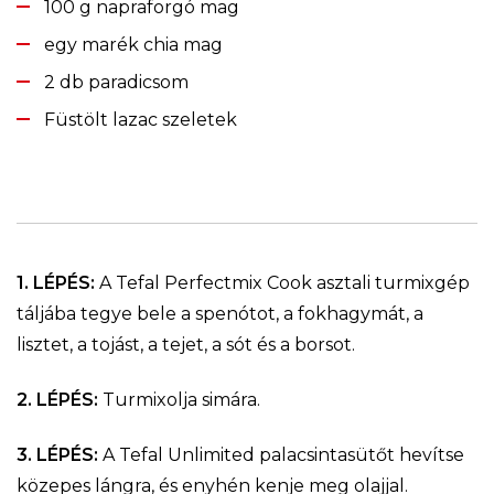
100 g napraforgó mag
egy marék chia mag
2 db paradicsom
Füstölt lazac szeletek
1. LÉPÉS:
A Tefal Perfectmix Cook asztali turmixgép
táljába tegye bele a spenótot, a fokhagymát, a
lisztet, a tojást, a tejet, a sót és a borsot.
2. LÉPÉS:
Turmixolja simára.
3. LÉPÉS:
A Tefal Unlimited palacsintasütőt hevítse
közepes lángra, és enyhén kenje meg olajjal.