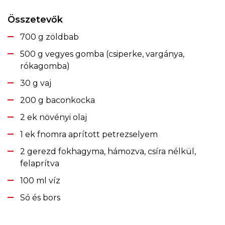
Összetevők
700 g zöldbab
500 g vegyes gomba (csiperke, vargánya,
rókagomba)
30 g vaj
200 g baconkocka
2 ek növényi olaj
1 ek fnomra aprított petrezselyem
2 gerezd fokhagyma, hámozva, csíra nélkül,
felaprítva
100 ml víz
Só és bors