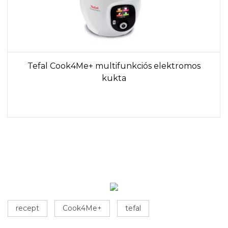
Tefal Cook4Me+ multifunkciós elektromos
kukta
recept
Cook4Me+
tefal