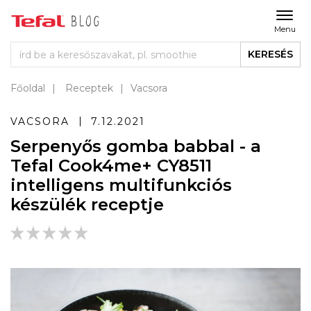
Menu
KERESÉS
Főoldal
Receptek
Vacsora
VACSORA
7.12.2021
Serpenyős gomba babbal - a
Tefal Cook4me+ CY8511
intelligens multifunkciós
készülék receptje