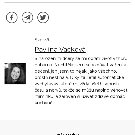
Szerző
Pavlína Vacková
S narozením dcery se mi obrátil život vzhůru
nohama. Nechtěla jsem se vzdávat vaření a
pečení, jen jsem to nějak, jako všechno,
prostě nestíhala. Díky za Tefal automatické
vychytávky, které mi vždy ušetří spoustu
času a nervů, takže se můžu naplno věnovat
miminku, a zároveň si užívat zdravé domácí
kuchyně.