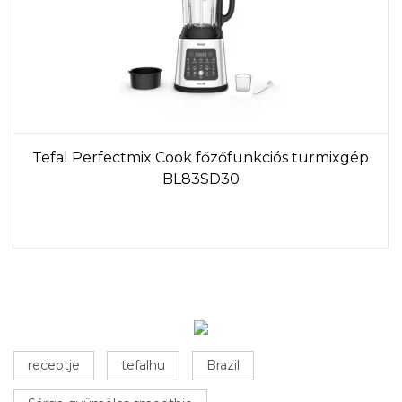
Tefal Perfectmix Cook főzőfunkciós turmixgép
BL83SD30
receptje
tefalhu
Brazil