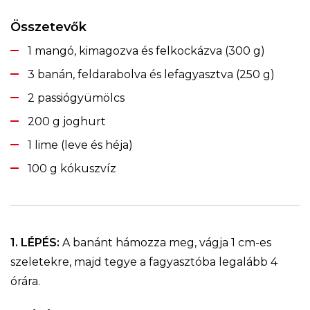
Összetevők
1 mangó, kimagozva és felkockázva (300 g)
3 banán, feldarabolva és lefagyasztva (250 g)
2 passiógyümölcs
200 g joghurt
1 lime (leve és héja)
100 g kókuszvíz
1. LÉPÉS:
A banánt hámozza meg, vágja 1 cm-es
szeletekre, majd tegye a fagyasztóba legalább 4
órára.