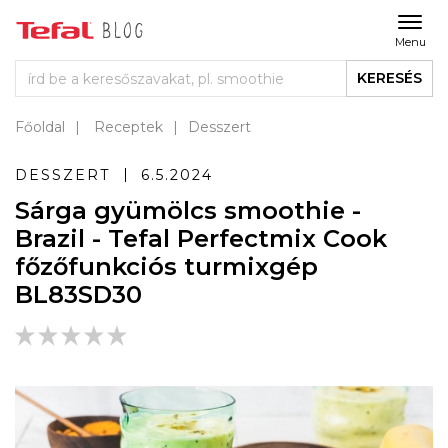
Menu
KERESÉS
Főoldal
Receptek
Desszert
DESSZERT
6.5.2024
Sárga gyümölcs smoothie -
Brazil - Tefal Perfectmix Cook
főzőfunkciós turmixgép
BL83SD30