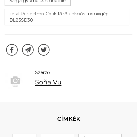
Sárga gyümölcs smoothie
Tefal Perfectmix Cook főzőfunkciós turmixgép
BL83SD30
Szerző
Soňa Vu
CÍMKÉK