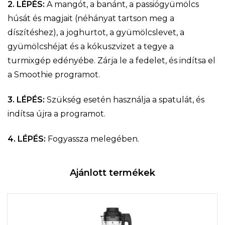
2. LÉPÉS:
A mangót, a banánt, a passiógyümölcs
húsát és magjait (néhányat tartson meg a
díszítéshez), a joghurtot, a gyümölcslevet, a
gyümölcshéjat és a kókuszvizet a tegye a
turmixgép edényébe. Zárja le a fedelet, és indítsa el
a Smoothie programot.
3. LÉPÉS:
Szükség esetén használja a spatulát, és
indítsa újra a programot.
4. LÉPÉS:
Fogyassza melegében.
Ajánlott termékek