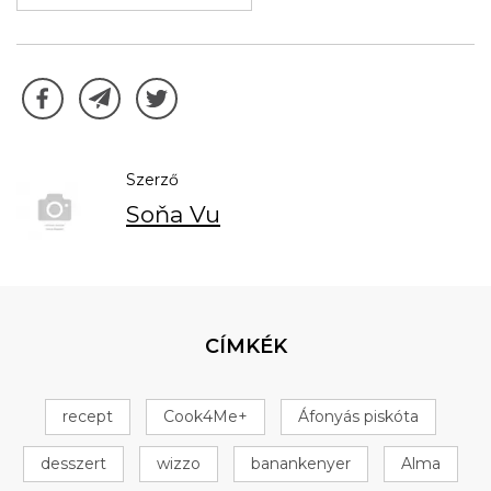
Szerző
Soňa Vu
CÍMKÉK
recept
Cook4Me+
Áfonyás piskóta
desszert
wizzo
banankenyer
Alma