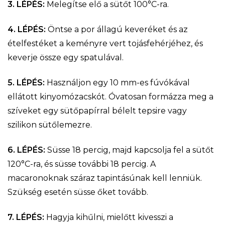
3. LÉPÉS:
Melegítse elő a sütőt 100°C-ra.
4. LÉPÉS:
Öntse a por állagú keveréket és az
ételfestéket a keményre vert tojásfehérjéhez, és
keverje össze egy spatulával.
5. LÉPÉS:
Használjon egy 10 mm-es fúvókával
ellátott kinyomózacskót. Óvatosan formázza meg a
szíveket egy sütőpapírral bélelt tepsire vagy
szilikon sütőlemezre.
6. LÉPÉS:
Süsse 18 percig, majd kapcsolja fel a sütőt
120°C-ra, és süsse további 18 percig. A
macaronoknak száraz tapintásúnak kell lenniük.
Szükség esetén süsse őket tovább.
7. LÉPÉS:
Hagyja kihűlni, mielőtt kivesszi a