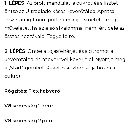
1. LÉPÉS:
Az őrölt mandulát, a cukrot és a lisztet
öntse az Ultrablade késes keverőtálba. Aprítsa
össze, amíg finom port nem kap. Ismételje meg a
műveletet, ha az első alkalommal nem fért bele az
összes hozzávaló. Tegye félre.
2. LÉPÉS:
Öntse a tojásfehérjét és a citromot a
keverőtálba, és habverővel keverje el. Nyomja meg
a „Start” gombot. Keverés közben adja hozzá a
cukrot.
Rögzítés: Flex habverő
V8 sebesség 1 perc
V8 sebesség 2 perc