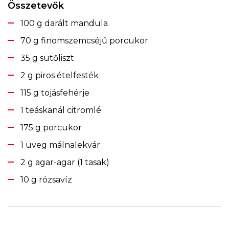
Összetevők
100 g darált mandula
70 g finomszemcséjű porcukor
35 g sütőliszt
2 g piros ételfesték
115 g tojásfehérje
1 teáskanál citromlé
175 g porcukor
1 üveg málnalekvár
2 g agar-agar (1 tasak)
10 g rózsavíz