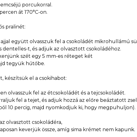
emcséjű porcukorral.
percen át 170°C-on.
s pralinét:
ajjal együtt olvasszuk fel a csokoládét mikrohullámú s
s dentelles-t, és adjuk az olvasztott csokoládéhoz.
kenjünk szét egy 5 mm-es réteget két
ajd tegyük hűtőbe.
t, készítsük el a csokihabot:
 olvasszuk fel az étcsokoládét és a tejcsokoládét.
ljuk fel a tejet, és adjuk hozzá az előre beáztatott zsel
ból 10 percig, majd nyomkodjuk ki, hogy megpuhuljon).
az olvasztott csokoládéra,
alaposan keverjük össze, amíg sima krémet nem kapunk.