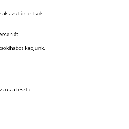
csak azután öntsük
ercen át,
 csokihabot kapjunk.
zzük a tészta