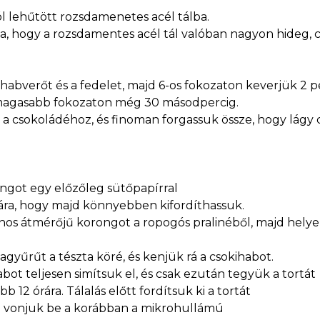
jól lehűtött rozsdamenetes acél tálba.
, hogy a rozsdamentes acél tál valóban nagyon hideg, 
a habverőt és a fedelet, majd 6-os fokozaton keverjük 2 p
gmagasabb fokozaton még 30 másodpercig.
 a csokoládéhoz, és finoman forgassuk össze, hogy lágy
ngot egy előzőleg sütőpapírral
jára, hogy majd könnyebben kifordíthassuk.
nos átmérőjű korongot a ropogós pralinéből, majd helye
rtagyűrűt a tészta köré, és kenjük rá a csokihabot.
bot teljesen simítsuk el, és csak ezután tegyük a tortát
b 12 órára. Tálalás előtt fordítsuk ki a tortát
jd vonjuk be a korábban a mikrohullámú