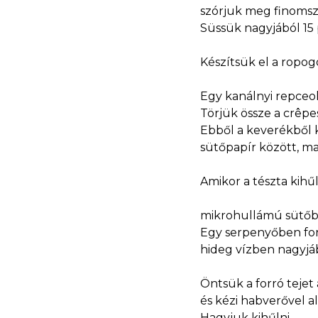
szórjuk meg finomsz
Süssük nagyjából 15 
Készítsük el a ropogó
Egy kanálnyi repceol
Törjük össze a crêpe
Ebből a keverékből 
sütőpapír között, m
Amikor a tészta kihűl
mikrohullámú sütőben
Egy serpenyőben forra
hideg vízben nagyjá
Öntsük a forró tejet 
és kézi habverővel 
Hagyjuk kihűlni.