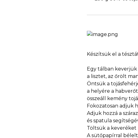
Készítsük el a tésztát
Egy tálban keverjük 
a lisztet, az őrölt m
Öntsük a tojásfehérjé
a helyére a habverőt
összeáll kemény toj
Fokozatosan adjuk ho
Adjuk hozzá a száraz
és spatula segítségé
Töltsük a keveréket
A sütőpapírral béle