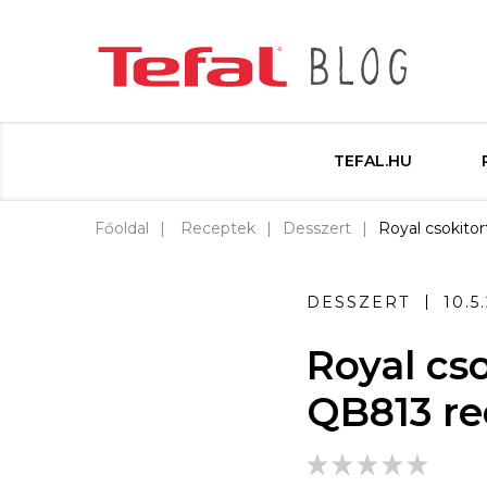
TEFAL.HU
Főoldal
Receptek
Desszert
Royal csokito
DESSZERT
10.5
Royal cs
QB813 re