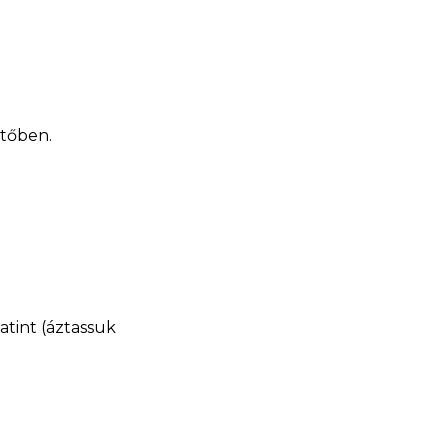
ütőben.
atint (áztassuk