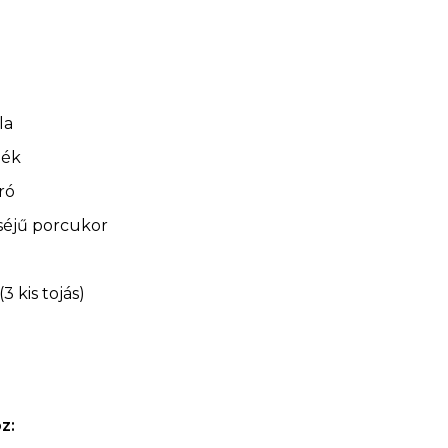
la
lék
ró
séjű porcukor
3 kis tojás)
z: