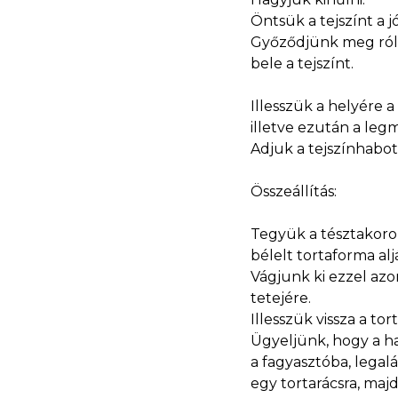
Öntsük a tejszínt a 
Győződjünk meg róla
bele a tejszínt.
Illesszük a helyére 
illetve ezután a le
Adjuk a tejszínhabot
Összeállítás:
Tegyük a tésztakoro
bélelt tortaforma al
Vágjunk ki ezzel azo
tetejére.
Illesszük vissza a to
Ügyeljünk, hogy a ha
a fagyasztóba, legaláb
egy tortarácsra, ma