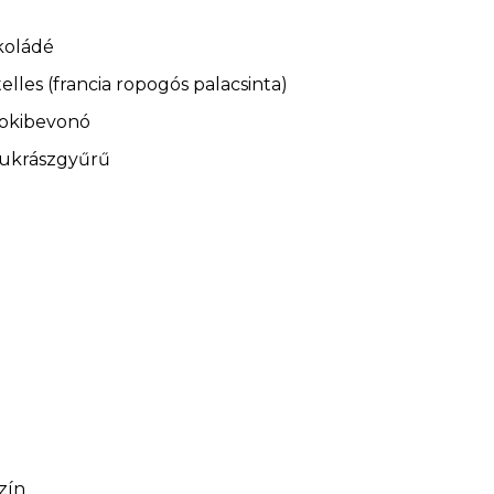
koládé
elles (francia ropogós palacsinta)
sokibevonó
cukrászgyűrű
zín