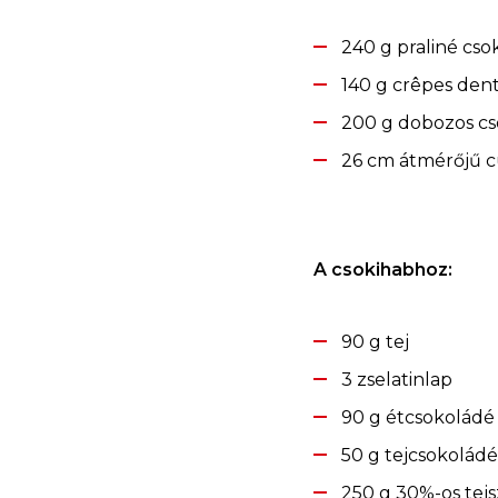
240 g praliné cso
140 g crêpes dent
200 g dobozos c
26 cm átmérőjű 
A csokihabhoz:
90 g tej
3 zselatinlap
90 g étcsokoládé
50 g tejcsokoládé
250 g 30%-os tejs