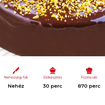
Nehézségi fok
Előkészítés
Főzési idő
Nehéz
30 perc
870 perc