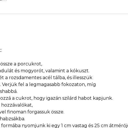
:
össze a porcukrot,
andulát és mogyorót, valamint a kókuszt.
t a rozsdamentes acél tálba, és illesszük
. Verjük fel a legmagasabb fokozaton, míg
áshabbá.
zzá a cukrot, hogy igazán szilárd habot kapjunk.
 hozzávalókat,
vel finoman forgassuk össze.
 habzsákba.
lt formába nyomjunk ki egy 1 cm vastag és 25 cm átmérő