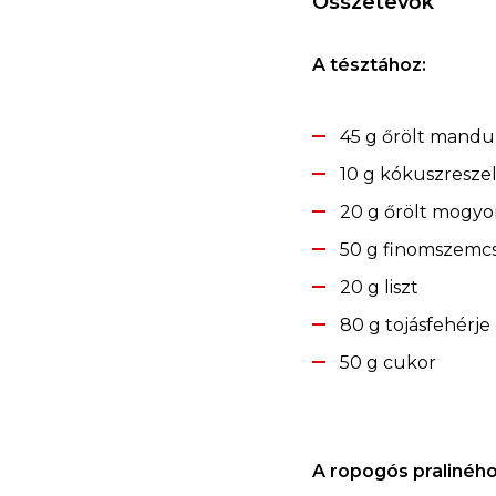
Összetevők
A tésztához:
45 g őrölt mandu
10 g kókuszresze
20 g őrölt mogyo
50 g finomszemc
20 g liszt
80 g tojásfehérje (
50 g cukor
A ropogós praliného