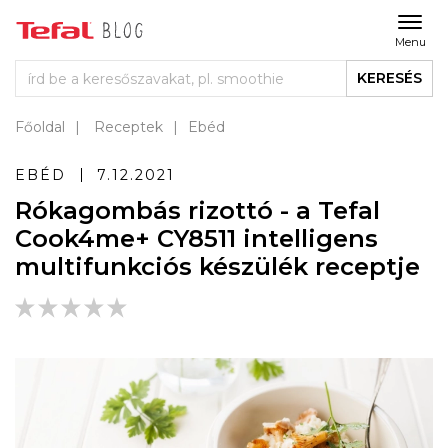
Menu
KERESÉS
Főoldal
Receptek
Ebéd
EBÉD
7.12.2021
Rókagombás rizottó - a Tefal
Cook4me+ CY8511 intelligens
multifunkciós készülék receptje