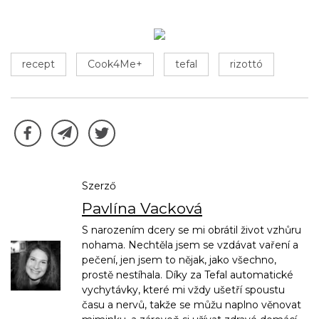
recept
Cook4Me+
tefal
rizottó
Szerző
Pavlína Vacková
S narozením dcery se mi obrátil život vzhůru
nohama. Nechtěla jsem se vzdávat vaření a
pečení, jen jsem to nějak, jako všechno,
prostě nestíhala. Díky za Tefal automatické
vychytávky, které mi vždy ušetří spoustu
času a nervů, takže se můžu naplno věnovat