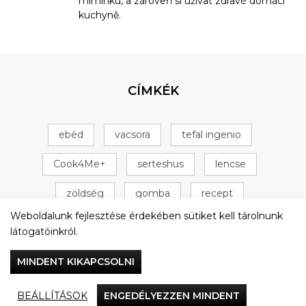
miminku, a zároveň si užívat zdravé domácí
kuchyně.
CÍMKÉK
ebéd
vacsora
tefal ingenio
Cook4Me+
serteshus
lencse
zöldség
gomba
recept
Weboldalunk fejlesztése érdekében sütiket kell tárolnunk
Tefal Cook4Me+
csirke
+ 16 következő
látogatóinkról.
MINDENT KIKAPCSOLNI
BEÁLLÍTÁSOK
ENGEDÉLYEZZEN MINDENT