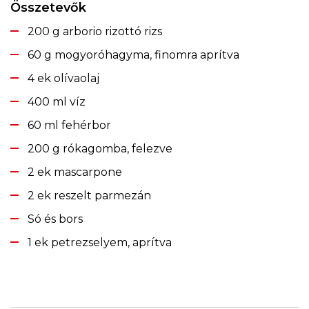
Összetevők
200 g arborio rizottó rizs
60 g mogyoróhagyma, finomra aprítva
4 ek olívaolaj
400 ml víz
60 ml fehérbor
200 g rókagomba, felezve
2 ek mascarpone
2 ek reszelt parmezán
Só és bors
1 ek petrezselyem, aprítva