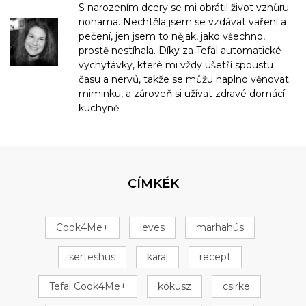
S narozením dcery se mi obrátil život vzhůru
nohama. Nechtěla jsem se vzdávat vaření a
pečení, jen jsem to nějak, jako všechno,
prostě nestíhala. Díky za Tefal automatické
vychytávky, které mi vždy ušetří spoustu
času a nervů, takže se můžu naplno věnovat
miminku, a zároveň si užívat zdravé domácí
kuchyně.
CÍMKÉK
Cook4Me+
leves
marhahús
serteshus
karaj
recept
Tefal Cook4Me+
kókusz
csirke