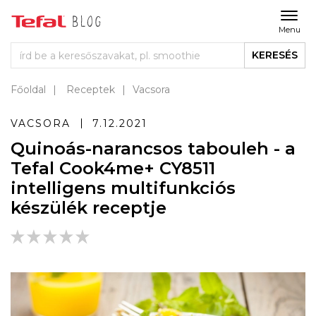
Menu
KERESÉS
Főoldal
Receptek
Vacsora
VACSORA
7.12.2021
Quinoás-narancsos tabouleh - a
Tefal Cook4me+ CY8511
intelligens multifunkciós
készülék receptje