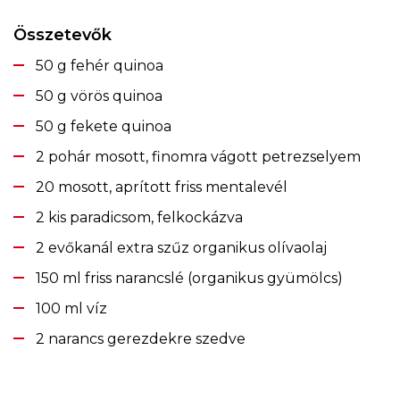
Összetevők
50 g fehér quinoa
50 g vörös quinoa
50 g fekete quinoa
2 pohár mosott, finomra vágott petrezselyem
20 mosott, aprított friss mentalevél
2 kis paradicsom, felkockázva
2 evőkanál extra szűz organikus olívaolaj
150 ml friss narancslé (organikus gyümölcs)
100 ml víz
2 narancs gerezdekre szedve