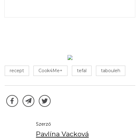
recept
Cook4Me+
tefal
tabouleh
Szerző
Pavlína Vacková