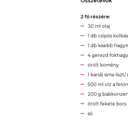
Összetevők
2 fő részére:
30 ml olaj
1 db csípős kolbá
1 db kisebb hagy
4 gerezd fokhag
őrölt kömény
1 kanál sima liszt/ r
500 ml víz a felö
200 g babkonzer
őrölt fekete bors
só