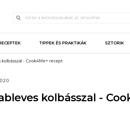
RECEPTEK
TIPPEK ÉS PRAKTIKÁK
SZTORIK
s kolbásszal - Cook4Me+ recept
2020
ableves kolbásszal - Co