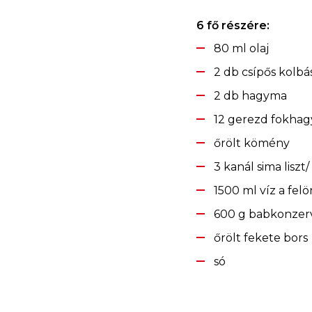
6 fő részére:
80 ml olaj
2 db csípős kolbá
2 db hagyma
12 gerezd fokha
őrölt kömény
3 kanál sima liszt/ 
1500 ml víz a fel
600 g babkonzer
őrölt fekete bors
só