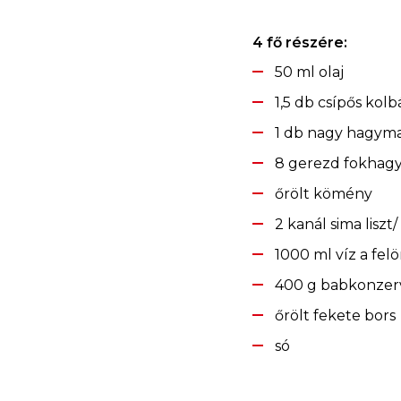
4 fő részére:
50 ml olaj
1,5 db csípős kolb
1 db nagy hagym
8 gerezd fokhag
őrölt kömény
2 kanál sima liszt/ 
1000 ml víz a fel
400 g babkonzer
őrölt fekete bors
só