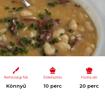
Nehézségi fok
Előkészítés
Főzési idő
Könnyű
10 perc
20 perc