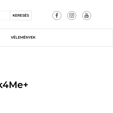
KERESÉS
VÉLEMÉNYEK
ok4Me+