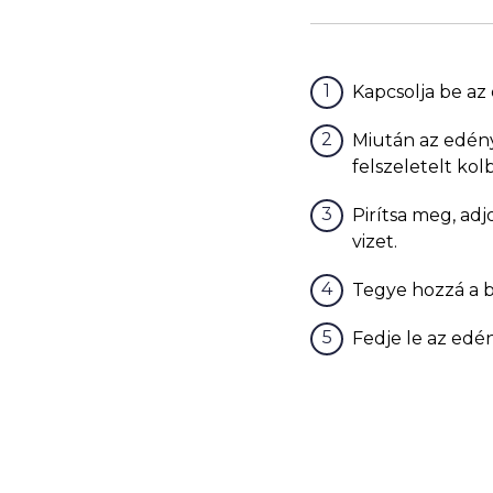
Kapcsolja be az
Miután az edény
felszeletelt ko
Pirítsa meg, adj
vizet.
Tegye hozzá a b
Fedje le az edé