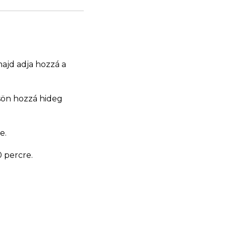
majd adja hozzá a
tsön hozzá hideg
se.
0 percre.