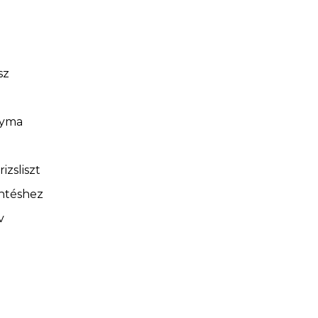
sz
gyma
rizsliszt
öntéshez
v