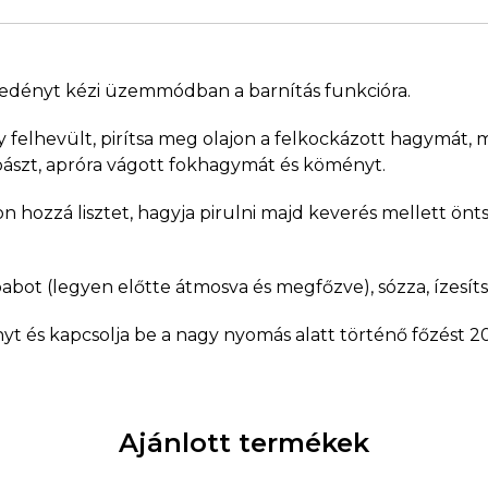
 edényt kézi üzemmódban a barnítás funkcióra.
 felhevült, pirítsa meg olajon a felkockázott hagymát, 
lbászt, apróra vágott fokhagymát és köményt.
on hozzá lisztet, hagyja pirulni majd keverés mellett ön
abot (legyen előtte átmosva és megfőzve), sózza, ízesít
nyt és kapcsolja be a nagy nyomás alatt történő főzést 2
Ajánlott termékek