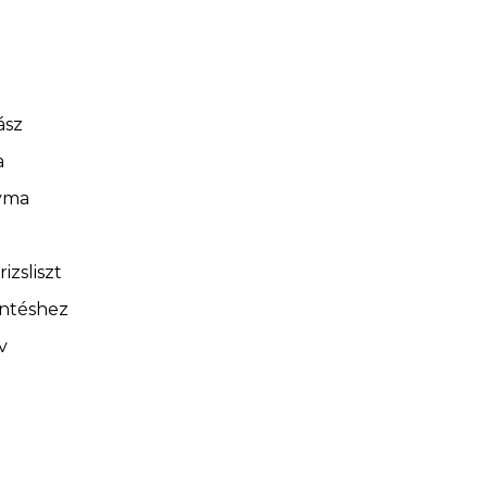
ász
a
yma
rizsliszt
öntéshez
v