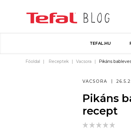
TEFAL.HU
Főoldal
Receptek
Vacsora
Pikáns bableve
VACSORA
26.5.
Pikáns b
recept