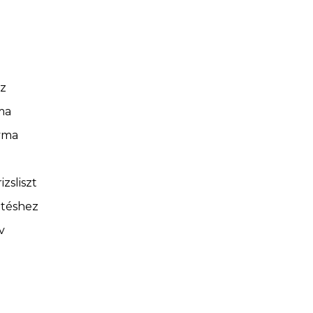
sz
ma
yma
izsliszt
ntéshez
v