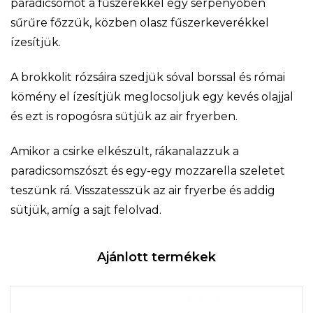
paradicsomot a fűszerekkel egy serpenyőben
sűrűre főzzük, közben olasz fűszerkeverékkel
ízesítjük.
A brokkolit rózsáira szedjük sóval borssal és római
kömény el ízesítjük meglocsoljuk egy kevés olajjal
és ezt is ropogósra sütjük az air fryerben.
Amikor a csirke elkészült, rákanalazzuk a
paradicsomszószt és egy-egy mozzarella szeletet
teszünk rá. Visszatesszük az air fryerbe és addig
sütjük, amíg a sajt felolvad.
Ajánlott termékek