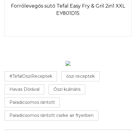
Forrólevegős sütő Tefal Easy Fry & Gril 2in1 XXL
EY801D15
#TefalOsziReceptek
őszi receptek
Havas Dórával
Őszi kulináris
Paradicsomos rántott
Paradicsomos rántott csirke air fryerben