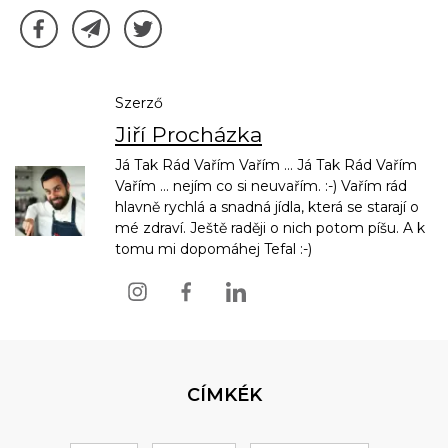
Szerző
Jiří Procházka
Já Tak Rád Vařím Vařím ... Já Tak Rád Vařím
Vařím ... nejím co si neuvařím. :-) Vařím rád
hlavně rychlá a snadná jídla, která se starají o
mé zdraví. Ještě raději o nich potom píšu. A k
tomu mi dopomáhej Tefal :-)
CÍMKÉK