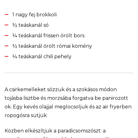
1 nagy fej brokkoli
½ teáskanál só
¼ teáskanál frissen őrölt bors
½ teáskanál őrölt római kömény
¼ teáskanál chili pehely
A csirkemelleket sózzuk és a szokásos módon
tojásba lisztbe és morzsába forgatva be panirozott
ok. Egy kevés olajjal meglocsoljuk és az air fryerben
ropogósra sütjük
Közben elkészítjük a paradicsomszószt: a