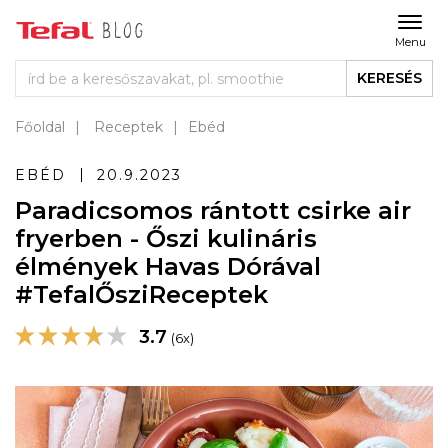
Menu
KERESÉS
Főoldal
Receptek
Ebéd
EBÉD
20.9.2023
Paradicsomos rántott csirke air
fryerben - Őszi kulináris
élmények Havas Dórával
#TefalŐsziReceptek
3.7
(6x)